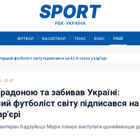
ІНШЕ
ФУТБОЛ
БАСКЕТБОЛ
ТЕНІС
БОКС
|
|
|
|
тарший футболіст світу підписався на 42-й сезон у кар'єрі
 · 20:47
радоною та забивав Україні:
й футболіст світу підписався на
ар'єрі
ветеран Кадзуйоші Міура планує виступати щонайменше д