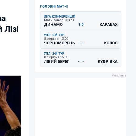
ГОЛОВНІ МАТЧІ
на
ЛІГА КОНФЕРЕНЦІЙ
Матч завершився
ДИНАМО
КАРАБАХ
1:0
 Лізі
УПЛ. 2-Й ТУР
8 серпня 13:00
ЧОРНОМОРЕЦЬ
КОЛОС
- : -
УПЛ. 2-Й ТУР
8 серпня 15:30
ЛІВИЙ БЕРЕГ
КУДРІВКА
- : -