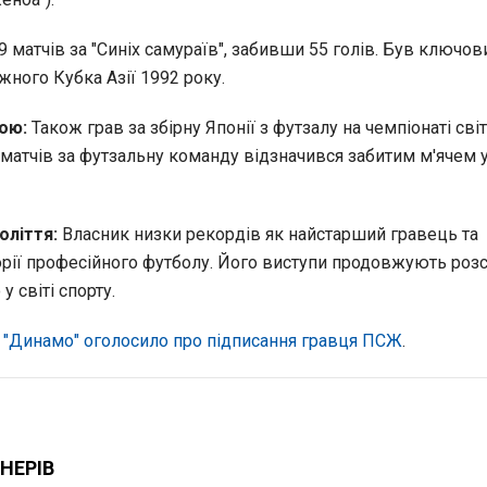
 матчів за "Синіх самураїв", забивши 55 голів. Був ключо
ного Кубка Азії 1992 року.
ною:
Також грав за збірну Японії з футзалу на чемпіонаті сві
 матчів за футзальну команду відзначився забитим м'ячем 
оліття:
Власник низки рекордів як найстарший гравець та
орії професійного футболу. Його виступи продовжують роз
 світі спорту.
е
"Динамо" оголосило про підписання гравця ПСЖ
.