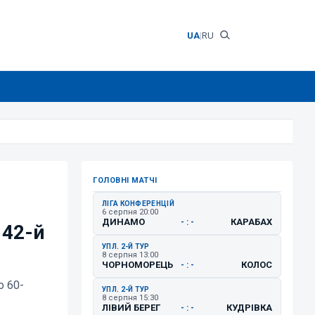
UA
|
RU
ГОЛОВНІ МАТЧІ
ЛІГА КОНФЕРЕНЦІЙ
6 серпня 20:00
ДИНАМО
КАРАБАХ
- : -
 42-й
УПЛ. 2-Й ТУР
8 серпня 13:00
ЧОРНОМОРЕЦЬ
КОЛОС
- : -
о 60-
УПЛ. 2-Й ТУР
8 серпня 15:30
ЛІВИЙ БЕРЕГ
КУДРІВКА
- : -