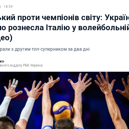
 · 18:59
ий проти чемпіонів світу: Украї
о рознесла Італію у волейбольній
део)
грали з другим топ-суперником за два дні
ко
вного відділу РБК-Україна