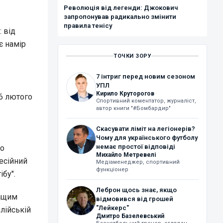
Революція від легенди: Джокович
запропонував радикально змінити
правила тенісу
 від
є намір
ТОЧКИ ЗОРУ
7 інтриг перед новим сезоном
УПЛ
Кирило Круторогов
26 лютого
Спортивний коментатор, журналіст,
автор книги "#Бомбардир"
Скасувати ліміт на легіонерів?
Чому для українського футболу
немає простої відповіді
но
Михайло Метревелі
есійний
Медіаменеджер, спортивний
функціонер
ібу".
Леброн щось знає, якщо
ращим
відмовився від грошей
"Лейкерс"
лійській
Дмитро Базелевський