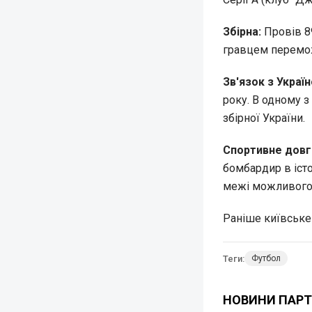
Збірна:
Провів 89
гравцем перемож
Зв'язок з Украї
року. В одному з
збірної України.
Спортивне довг
бомбардир в іст
межі можливого у
Раніше київськ
Теги:
Футбол