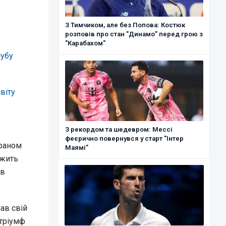
З Тимчиком, але без Попова: Костюк
розповів про стан "Динамо" перед грою з
"Карабахом"
лубу
віту
З рекордом та шедевром: Мессі
феєрично повернувся у старт "Інтер
ераном
Маямі"
вжить
ав
нав свій
 тріумф