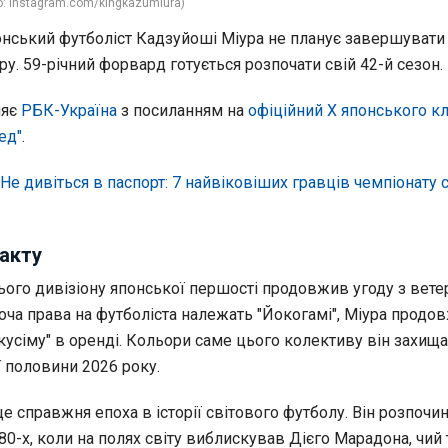
о: instagram.com/kingkazumiura)
нський футболіст Кадзуйоші Міура не планує завершувати
ру. 59-річний форвард готується розпочати свій 42-й сезон.
ляє
РБК-Україна
з посиланням на
офіційний Х японського к
ед"
.
Не дивіться в паспорт: 7 найвіковіших гравців чемпіонату с
акту
тього дивізіону японської першості продовжив угоду з вет
Хоча права на футболіста належать "Йокогамі", Міура продо
кусіму" в оренді. Кольори саме цього колективу він захищ
 половини 2026 року.
це справжня епоха в історії світового футболу. Він розпочи
80-х, коли на полях світу виблискував Дієго Марадона, чий