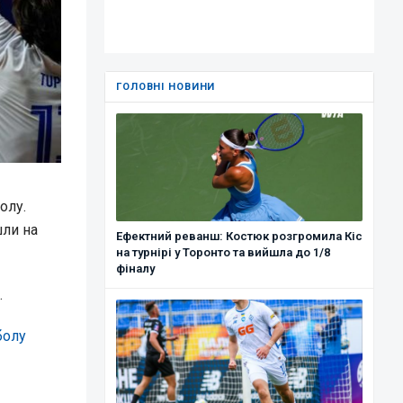
ГОЛОВНІ НОВИНИ
олу.
шли на
Ефектний реванш: Костюк розгромила Кіс
на турнірі у Торонто та вийшла до 1/8
фіналу
.
болу