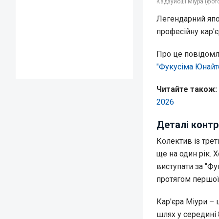
Кадзуйоші Міура (фот
Легендарний япо
професійну кар'є
Про це повідом
"Фукусіма Юнайт
Читайте також:
2026
Деталі контр
Колектив із тре
ще на один рік. 
виступати за "Фу
протягом першої
Кар'єра Міури – 
шлях у середині 