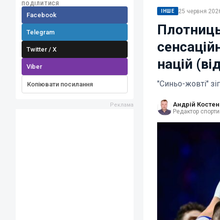
ПОДІЛИТИСЯ
25 червня 2026
ІНШЕ
Facebook
Плотницьк
Telegram
сенсаційн
Twitter / X
націй (ві
Viber
"Синьо-жовті" зі
Копіювати посилання
Андрій Костен
Редактор спорти