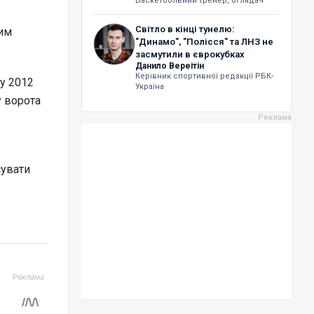
Баскетбольний тренер, оглядач
Світло в кінці тунелю:
вим
"Динамо", "Полісся" та ЛНЗ не
засмутили в єврокубках
Данило Вереітін
Керівник спортивної редакції РБК-
ту 2012
Україна
у ворота
сувати