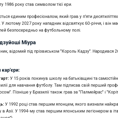
іту 1986 року став символом тієї ери.
ься єдиним професіоналом, який грав у п'яти десятиліттях:
. У лютому 2027 року нападник відсвяткує 60-річчя, і він ма
ілей безпосередньо на футбольному полі.
дзуйоші Міура
ник, відомий під прізвиськом "Король Кадзу". Народився 
 кар'єри:
тарт:
У 15 років покинув школу на батьківщині та самостій
илії для навчання футболу. Там підписав свій перший проф
осом". Пізніше у Бразилії також грав за "Палмейрас" і "Коріт
ь:
У 1992 році став першим японцем, якого визнали найк
 в Азії. У 1994-му став першим японським легіонером в іта
еноа").