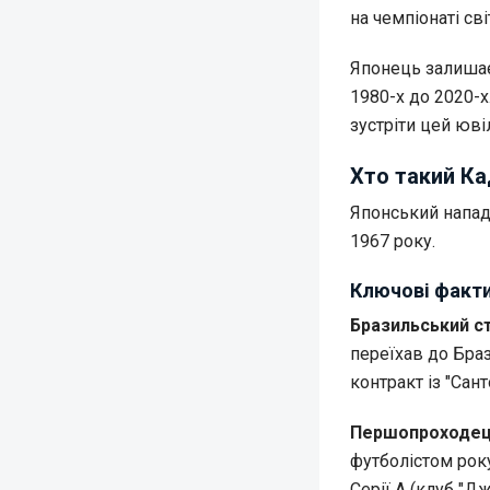
на чемпіонаті св
Японець залишаєт
1980-х до 2020-х
зустріти цей юв
Хто такий Ка
Японський напад
1967 року.
Ключові факти
Бразильський с
переїхав до Браз
контракт із "Сант
Першопроходец
футболістом року
Серії А (клуб "Дж