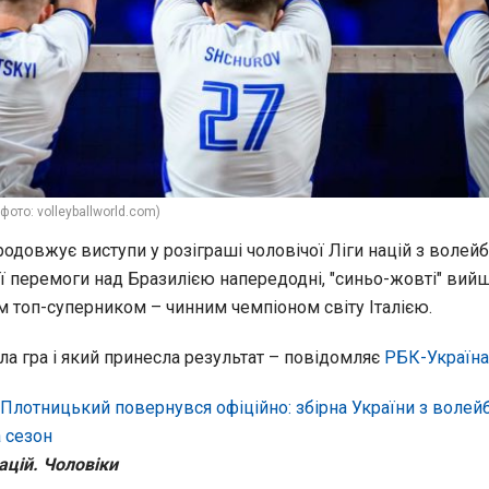
(фото: volleyballworld.com)
родовжує виступи у розіграші чоловічої Ліги націй з волейб
ої перемоги над Бразилією напередодні, "синьо-жовті" вий
м топ-суперником – чинним чемпіоном світу Італією.
ла гра і який принесла результат – повідомляє
РБК-Україна
Плотницький повернувся офіційно: збірна України з волей
 сезон
ацій. Чоловіки