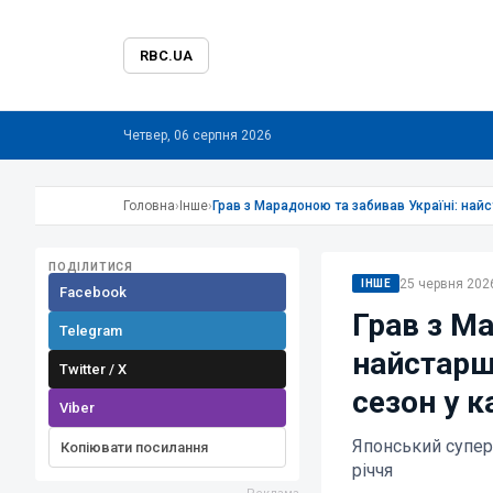
RBC.UA
Четвер, 06 серпня 2026
Головна
›
Інше
›
Грав з Марадоною та забивав Україні: найс
ПОДІЛИТИСЯ
25 червня 2026
ІНШЕ
Facebook
Грав з Ма
Telegram
найстарши
Twitter / X
сезон у к
Viber
Японський супер
Копіювати посилання
річчя