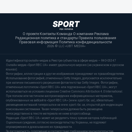
О проекте
·
Контакты
·
Команда
·
О компании
·
Реклама
·
Редакционная политика и стандарты
·
Правила пользования
·
Правовая информация
·
Политика конфиденциальности
·
2026 © LLC «UBT MEDIA»
Идентификатор онлайн-медиа в Реестре субъектов в сфере медиа — R40-05347
Онлайн-медиа «Sport RBC.UA» имеет двуязычную версию (на украинском и русском
языках).
Фотографии, иллюстрации и другие изображения принадлежат их правообладателям.
Использование фотографий, отмеченных Getty Images, допускается исключительно
при наличии письменного разрешения фотоагентства Getty Images. Фотографии,
отмеченные логотипом «Sport RBC.UA» или подписанные «Sport RBC.UA», могут
использоваться на условиях лицензии Creative Commons Attribution 4.0 International.
При полном или частичном воспроизведении информационных материалов,
опубликованных на вебсайте «Sport RBC.UA» (www.sport.rbc.ua), обязательно
размещение активной гиперссылки на www.sport.rbc.ua, открытой для индексации
поисковыми системами. Такая гиперссылка должна быть размещена
непосредственно в тексте материала не ниже второго абзаца.
Редакция «Sport RBC.UA» может не разделять точку зрения авторов публикаций.
Оценочные суждения, согласно законодательству Украины, не подлежат
опровержению и доказыванию их правдивости.
За достоверность, содержание и соответствие требованиям законодательства