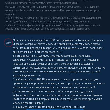
рекламных материалов ответственность несет рекламодатель.
Материалы, отмеченные плашками «Пресс-релиз», «Спецпроект», «Партнерский
материал», «Promo», «Благотворительность» и «Резонанс», размещаются на правах
рекламы.
Рубрика «Новости компании» является информационным форматом, содержащим
новости, сообщения и объявления, связанные с деятельностью компаний, и
основывается на информации, предоставленной соответствующими компаниями.
Редакция не несет ответственности за достоверность такой информации.
Материалы онлайн-медиа Sport RBC.UA, содержащие информацию об азартных
21+
играх, букмекерской деятельности или других видах деятельности в сфере
организации и проведения азартных игр, предназначены исключительно для
лиц, достигших 21-летнего возраста (21+).
Участие в азартных играх может повлечь за собой развитие игровой
зависимости. Соблюдайте принципы ответственной игры. При появлении
первых признаков игровой зависимости рекомендуется немедленно
обратиться за помощью к соответствующему специалисту. Помните, что участие
в азартных играх не может являться источником дохода или альтернативой
трудовой деятельности.
Онлайн-медиа Sport RBC.UA не является организатором азартных игр, не
проводит игры на реальные или виртуальные средства, не принимает ставки и
не принимает платежи, связанные с азартными играми, букмекерской
деятельностью или тотализаторами. Любые материалы, содержащие
информацию об азартных играх, букмекерах или других связанных сервисах,
носят исключительно информационный характер и не являются призывом к
участию в азартных играх.
Онлайн-медиа Sport RBC.UA предназначено для лиц от 21 года.