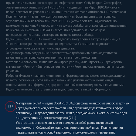
при наличии письменного разрешения фотоагентства Getty Images. Фотографии,
отмеченные логотипом «Sport RBC.UA» или подписанные «Sport RBC.UA», могут
использоваться на условиях лицензии Creative Commons Attribution 4.0 International.
При полном или частичном воспроизведении информационных материалов,
опубликованных на вебсайте «Sport RBC.UA» (www.sport.rbc.ua), обязательно
размещение активной гиперссылки на www.sport.rbc.ua, открытой для индексации
поисковыми системами. Такая гиперссылка должна быть размещена
непосредственно в тексте материала не ниже второго абзаца.
Редакция «Sport RBC.UA» может не разделять точку зрения авторов публикаций.
Оценочные суждения, согласно законодательству Украины, не подлежат
опровержению и доказыванию их правдивости.
За достоверность, содержание и соответствие требованиям законодательства
рекламных материалов ответственность несет рекламодатель.
Материалы, отмеченные плашками «Пресс-релиз», «Спецпроект», «Партнерский
материал», «Promo», «Благотворительность» и «Резонанс», размещаются на правах
рекламы.
Рубрика «Новости компании» является информационным форматом, содержащим
новости, сообщения и объявления, связанные с деятельностью компаний, и
основывается на информации, предоставленной соответствующими компаниями.
Редакция не несет ответственности за достоверность такой информации.
Материалы онлайн-медиа Sport RBC.UA, содержащие информацию об азартных
21+
играх, букмекерской деятельности или других видах деятельности в сфере
организации и проведения азартных игр, предназначены исключительно для
лиц, достигших 21-летнего возраста (21+).
Участие в азартных играх может повлечь за собой развитие игровой
зависимости. Соблюдайте принципы ответственной игры. При появлении
первых признаков игровой зависимости рекомендуется немедленно