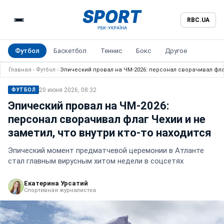
RBC.UA
Футбол
Баскетбол
Теннис
Бокс
Другое
Главная
›
Футбол
›
Эпический провал на ЧМ-2026: персонал сворачивал флаг 
20 июня 2026, 08:32
ФУТБОЛ
Эпический провал на ЧМ-2026:
персонал сворачивал флаг Чехии и не
заметил, что внутри кто-то находится
Эпический момент предматчевой церемонии в Атланте
стал главным вирусным хитом недели в соцсетях
Екатерина Урсатий
Спортивная журналистка