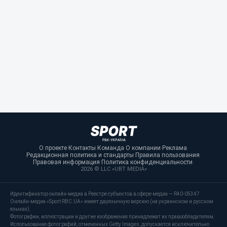
О проекте
·
Контакты
·
Команда
·
О компании
·
Реклама
·
Редакционная политика и стандарты
·
Правила пользования
·
Правовая информация
·
Политика конфиденциальности
·
2026 © LLC «UBT MEDIA»
Идентификатор онлайн-медиа в Реестре субъектов в сфере медиа — R40-05347
Онлайн-медиа «Sport RBC.UA» имеет двуязычную версию (на украинском и русском
языках).
Фотографии, иллюстрации и другие изображения принадлежат их правообладателям.
Использование фотографий, отмеченных Getty Images, допускается исключительно