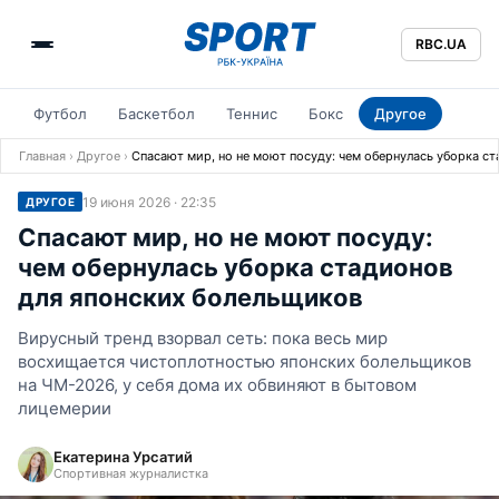
RBC.UA
Футбол
Баскетбол
Теннис
Бокс
Другое
Главная
›
Другое
›
Спасают мир, но не моют посуду: чем обернулась уборка с
19 июня 2026 · 22:35
ДРУГОЕ
Спасают мир, но не моют посуду:
чем обернулась уборка стадионов
для японских болельщиков
Вирусный тренд взорвал сеть: пока весь мир
восхищается чистоплотностью японских болельщиков
на ЧМ-2026, у себя дома их обвиняют в бытовом
лицемерии
Екатерина Урсатий
Спортивная журналистка