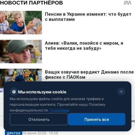
🍪
Мы используем cookie
✕
Мы используем файлы cookie для анализа трафика и
персонализации контента. Прочитайте нашу Политику
Война в Украине
конфиденциальности.
Подробнее
Отклонить
Принять все
Главная
›
Другое
›
Победу Усика пытались аннулировать: комиссия вынесла ве
19 июня 2026 · 19:36
ДРУГОЕ