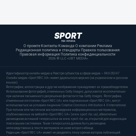
О проекте
·
Контакты
·
Команда
·
О компании
·
Реклама
·
Редакционная политика и стандарты
·
Правила пользования
·
Правовая информация
·
Политика конфиденциальности
·
2026 © LLC «UBT MEDIA»
Идентификатор онлайн-медиа в Реестре субъектов в сфере медиа — R40-05347
Онлайн-медиа «Sport RBC.UA» имеет двуязычную версию (на украинском и русском
языках).
Фотографии, иллюстрации и другие изображения принадлежат их правообладателям.
Использование фотографий, отмеченных Getty Images, допускается исключительно
при наличии письменного разрешения фотоагентства Getty Images. Фотографии,
отмеченные логотипом «Sport RBC.UA» или подписанные «Sport RBC.UA», могут
использоваться на условиях лицензии Creative Commons Attribution 4.0 International.
При полном или частичном воспроизведении информационных материалов,
опубликованных на вебсайте «Sport RBC.UA» (www.sport.rbc.ua), обязательно
размещение активной гиперссылки на www.sport.rbc.ua, открытой для индексации
поисковыми системами. Такая гиперссылка должна быть размещена
непосредственно в тексте материала не ниже второго абзаца.
Редакция «Sport RBC.UA» может не разделять точку зрения авторов публикаций.