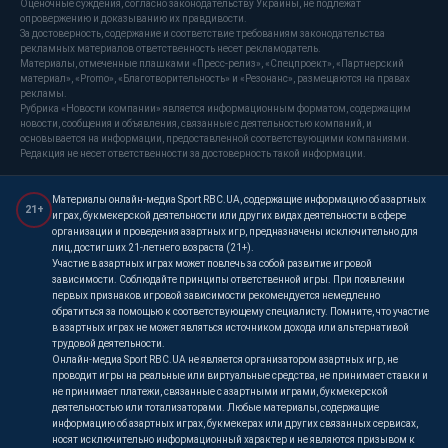
Оценочные суждения, согласно законодательству Украины, не подлежат
опровержению и доказыванию их правдивости.
За достоверность, содержание и соответствие требованиям законодательства
рекламных материалов ответственность несет рекламодатель.
Материалы, отмеченные плашками «Пресс-релиз», «Спецпроект», «Партнерский
материал», «Promo», «Благотворительность» и «Резонанс», размещаются на правах
рекламы.
Рубрика «Новости компании» является информационным форматом, содержащим
новости, сообщения и объявления, связанные с деятельностью компаний, и
основывается на информации, предоставленной соответствующими компаниями.
Редакция не несет ответственности за достоверность такой информации.
Материалы онлайн-медиа Sport RBC.UA, содержащие информацию об азартных
21+
играх, букмекерской деятельности или других видах деятельности в сфере
организации и проведения азартных игр, предназначены исключительно для
лиц, достигших 21-летнего возраста (21+).
Участие в азартных играх может повлечь за собой развитие игровой
зависимости. Соблюдайте принципы ответственной игры. При появлении
первых признаков игровой зависимости рекомендуется немедленно
обратиться за помощью к соответствующему специалисту. Помните, что участие
в азартных играх не может являться источником дохода или альтернативой
трудовой деятельности.
Онлайн-медиа Sport RBC.UA не является организатором азартных игр, не
проводит игры на реальные или виртуальные средства, не принимает ставки и
не принимает платежи, связанные с азартными играми, букмекерской
деятельностью или тотализаторами. Любые материалы, содержащие
информацию об азартных играх, букмекерах или других связанных сервисах,
носят исключительно информационный характер и не являются призывом к