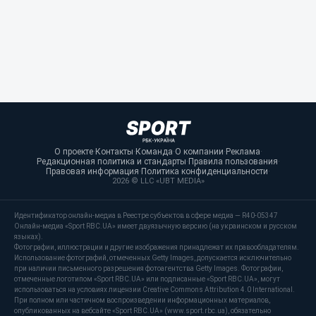
О проекте
·
Контакты
·
Команда
·
О компании
·
Реклама
·
Редакционная политика и стандарты
·
Правила пользования
·
Правовая информация
·
Политика конфиденциальности
·
2026 © LLC «UBT MEDIA»
Идентификатор онлайн-медиа в Реестре субъектов в сфере медиа — R40-05347
Онлайн-медиа «Sport RBC.UA» имеет двуязычную версию (на украинском и русском
языках).
Фотографии, иллюстрации и другие изображения принадлежат их правообладателям.
Использование фотографий, отмеченных Getty Images, допускается исключительно
при наличии письменного разрешения фотоагентства Getty Images. Фотографии,
отмеченные логотипом «Sport RBC.UA» или подписанные «Sport RBC.UA», могут
использоваться на условиях лицензии Creative Commons Attribution 4.0 International.
При полном или частичном воспроизведении информационных материалов,
опубликованных на вебсайте «Sport RBC.UA» (www.sport.rbc.ua), обязательно