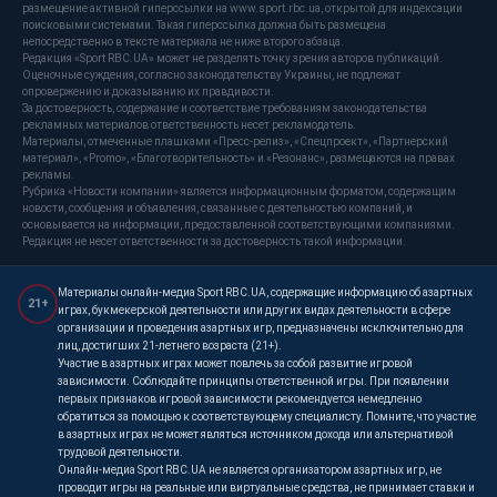
размещение активной гиперссылки на www.sport.rbc.ua, открытой для индексации
поисковыми системами. Такая гиперссылка должна быть размещена
непосредственно в тексте материала не ниже второго абзаца.
Редакция «Sport RBC.UA» может не разделять точку зрения авторов публикаций.
Оценочные суждения, согласно законодательству Украины, не подлежат
опровержению и доказыванию их правдивости.
За достоверность, содержание и соответствие требованиям законодательства
рекламных материалов ответственность несет рекламодатель.
Материалы, отмеченные плашками «Пресс-релиз», «Спецпроект», «Партнерский
материал», «Promo», «Благотворительность» и «Резонанс», размещаются на правах
рекламы.
Рубрика «Новости компании» является информационным форматом, содержащим
новости, сообщения и объявления, связанные с деятельностью компаний, и
основывается на информации, предоставленной соответствующими компаниями.
Редакция не несет ответственности за достоверность такой информации.
Материалы онлайн-медиа Sport RBC.UA, содержащие информацию об азартных
21+
играх, букмекерской деятельности или других видах деятельности в сфере
организации и проведения азартных игр, предназначены исключительно для
лиц, достигших 21-летнего возраста (21+).
Участие в азартных играх может повлечь за собой развитие игровой
зависимости. Соблюдайте принципы ответственной игры. При появлении
первых признаков игровой зависимости рекомендуется немедленно
обратиться за помощью к соответствующему специалисту. Помните, что участие
в азартных играх не может являться источником дохода или альтернативой
трудовой деятельности.
Онлайн-медиа Sport RBC.UA не является организатором азартных игр, не
проводит игры на реальные или виртуальные средства, не принимает ставки и