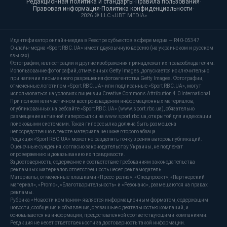
Редакционная политика и стандарты
·
Правила пользования
·
Правовая информация
·
Политика конфиденциальности
·
2026 © LLC «UBT MEDIA»
Идентификатор онлайн-медиа в Реестре субъектов в сфере медиа — R40-05347
Онлайн-медиа «Sport RBC.UA» имеет двуязычную версию (на украинском и русском
языках).
Фотографии, иллюстрации и другие изображения принадлежат их правообладателям.
Использование фотографий, отмеченных Getty Images, допускается исключительно
при наличии письменного разрешения фотоагентства Getty Images. Фотографии,
отмеченные логотипом «Sport RBC.UA» или подписанные «Sport RBC.UA», могут
использоваться на условиях лицензии Creative Commons Attribution 4.0 International.
При полном или частичном воспроизведении информационных материалов,
опубликованных на вебсайте «Sport RBC.UA» (www.sport.rbc.ua), обязательно
размещение активной гиперссылки на www.sport.rbc.ua, открытой для индексации
поисковыми системами. Такая гиперссылка должна быть размещена
непосредственно в тексте материала не ниже второго абзаца.
Редакция «Sport RBC.UA» может не разделять точку зрения авторов публикаций.
Оценочные суждения, согласно законодательству Украины, не подлежат
опровержению и доказыванию их правдивости.
За достоверность, содержание и соответствие требованиям законодательства
рекламных материалов ответственность несет рекламодатель.
Материалы, отмеченные плашками «Пресс-релиз», «Спецпроект», «Партнерский
материал», «Promo», «Благотворительность» и «Резонанс», размещаются на правах
рекламы.
Рубрика «Новости компании» является информационным форматом, содержащим
новости, сообщения и объявления, связанные с деятельностью компаний, и
основывается на информации, предоставленной соответствующими компаниями.
Редакция не несет ответственности за достоверность такой информации.