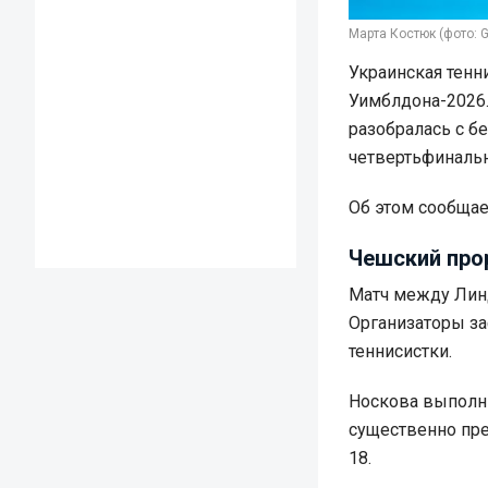
Марта Костюк (фото: G
Украинская тенн
Уимблдона-2026.
разобралась с б
четвертьфинальн
Об этом сообща
Чешский про
Матч между Линд
Организаторы з
теннисистки.
Носкова выполни
существенно пре
18.