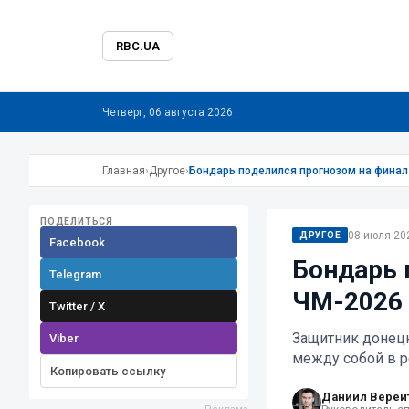
RBC.UA
Четверг, 06 августа 2026
Главная
›
Другое
›
Бондарь поделился прогнозом на финал
ПОДЕЛИТЬСЯ
08 июля 202
ДРУГОЕ
Facebook
Бондарь 
Telegram
ЧМ-2026
Twitter / X
Защитник донецк
Viber
между собой в 
Копировать ссылку
Даниил Вереи