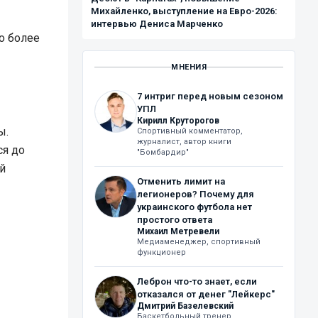
Михайленко, выступление на Евро-2026:
интервью Дениса Марченко
о более
МНЕНИЯ
7 интриг перед новым сезоном
УПЛ
Кирилл Круторогов
ы.
Спортивный комментатор,
журналист, автор книги
ся до
"Бомбардир"
й
Отменить лимит на
легионеров? Почему для
украинского футбола нет
простого ответа
Михаил Метревели
Медиаменеджер, спортивный
функционер
Леброн что-то знает, если
отказался от денег "Лейкерс"
Дмитрий Базелевский
Баскетбольный тренер,