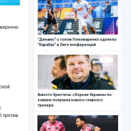
уверенно
"Динамо" с голом Пономаренко одолело
"Карабах" в Лиге конференций
ской
Вместо Христича: сборная Украины по
хоккею получила нового главного
тренера
и
0 против