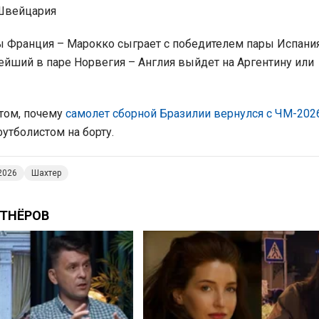
 Швейцария
 Франция – Марокко сыграет с победителем пары Испани
нейший в паре Норвегия – Англия выйдет на Аргентину или
 том, почему
самолет сборной Бразилии вернулся с ЧМ-202
утболистом на борту.
2026
Шахтер