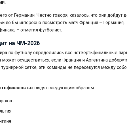
ии.
о от Германии. Честно говоря, казалось, что они дойдут д
 Было бы интересно посмотреть матч Франция – Германия,
финала, – отметил футболист.
дит на ЧМ-2026
ира по футболу определились все четвертьфинальные пар
 может осуществиться, если Франция и Аргентина доберут
о турнирной сетке, эти команды не пересекутся между собо
ртьфиналов
выглядят следующим образом:
арокко
льгия
нглия