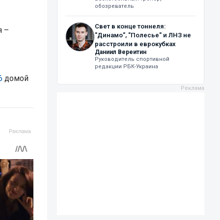
обозреватель
Свет в конце тоннеля:
я –
"Динамо", "Полесье" и ЛНЗ не
расстроили в еврокубках
Даниил Вереитин
Руководитель спортивной
редакции РБК-Украина
6
домой