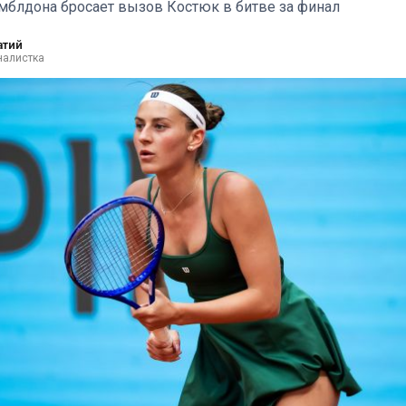
мблдона бросает вызов Костюк в битве за финал
атий
налистка