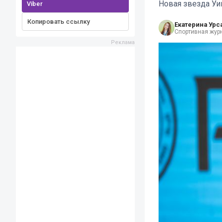
Новая звезда Уи
Viber
Копировать ссылку
Екатерина Урс
Спортивная жур