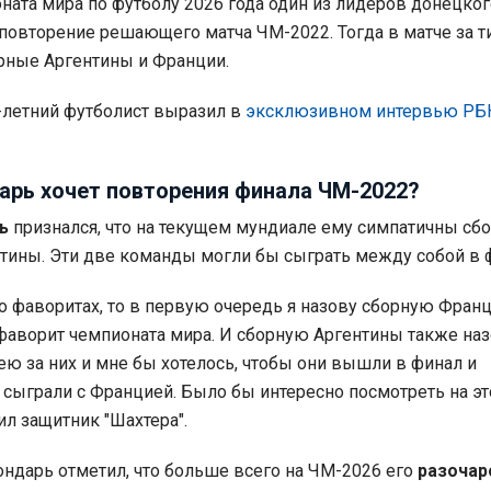
ната мира по футболу 2026 года один из лидеров донецког
 повторение решающего матча ЧМ-2022. Тогда в матче за т
рные Аргентины и Франции.
-летний футболист выразил в
эксклюзивном интервью РБ
арь хочет повторения финала ЧМ-2022?
ь
признался, что на текущем мундиале ему симпатичны сб
тины. Эти две команды могли бы сыграть между собой в 
 о фаворитах, то в первую очередь я назову сборную Франц
аворит чемпионата мира. И сборную Аргентины также наз
лею за них и мне бы хотелось, чтобы они вышли в финал и
 сыграли с Францией. Было бы интересно посмотреть на эт
ил защитник "Шахтера".
ондарь отметил, что больше всего на ЧМ-2026 его
разочар