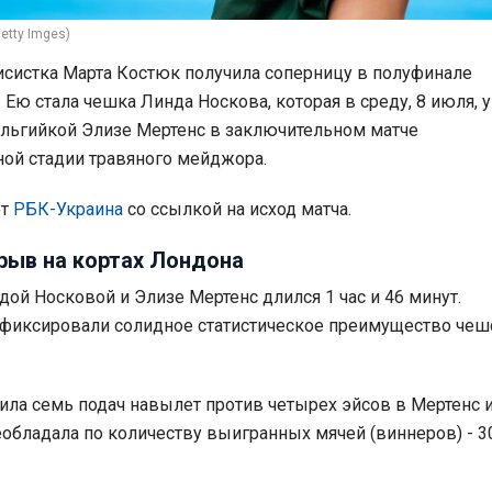
etty Imges)
исистка Марта Костюк получила соперницу в полуфинале
 Ею стала чешка Линда Носкова, которая в среду, 8 июля, 
ельгийкой Элизе Мертенс в заключительном матче
ой стадии травяного мейджора.
ет
РБК-Украина
со ссылкой на исход матча.
рыв на кортах Лондона
ой Носковой и Элизе Мертенс длился 1 час и 46 минут.
афиксировали солидное статистическое преимущество чеш
ла семь подач навылет против четырех эйсов в Мертенс 
обладала по количеству выигранных мячей (виннеров) - 3