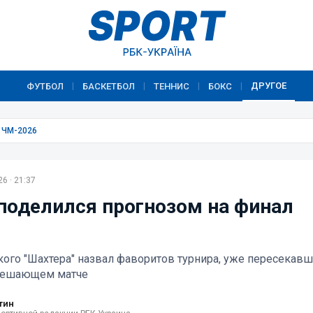
ДРУГОЕ
ФУТБОЛ
БАСКЕТБОЛ
ТЕННИС
БОКС
|
|
|
|
 ЧМ-2026
6 · 21:37
поделился прогнозом на финал
ого "Шахтера" назвал фаворитов турнира, уже пересекавш
решающем матче
тин