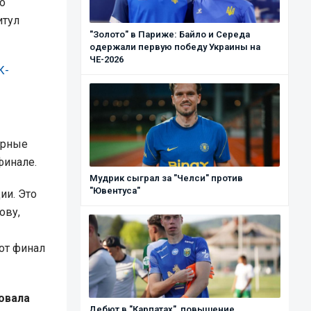
о
итул
"Золото" в Париже: Байло и Середа
одержали первую победу Украины на
ЧЕ-2026
К-
орные
финале.
Мудрик сыграл за "Челси" против
"Ювентуса"
ии. Это
ову,
от финал
овала
Дебют в "Карпатах", повышение