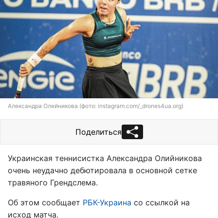
Александра Олейникова (фото: instagram.com/_drones4ua.org)
Поделиться
Украинская теннисистка Александра Олийникова
очень неудачно дебютировала в основной сетке
травяного Грендслема.
Об этом сообщает
РБК-Украина
со ссылкой на
исход матча.