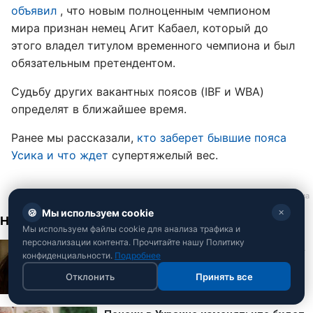
объявил
, что новым полноценным чемпионом
мира признан немец Агит Кабаел, который до
этого владел титулом временного чемпиона и был
обязательным претендентом.
Судьбу других вакантных поясов (IBF и WBA)
определят в ближайшее время.
Ранее мы рассказали,
кто заберет бывшие пояса
Усика и что ждет
супертяжелый вес.
🍪
Мы используем cookie
✕
Мы используем файлы cookie для анализа трафика и
персонализации контента. Прочитайте нашу Политику
конфиденциальности.
Подробнее
Отклонить
Принять все