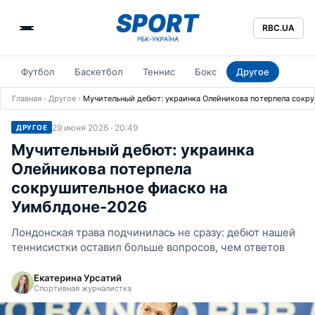
RBC.UA
Футбол
Баскетбол
Теннис
Бокс
Другое
Главная
›
Другое
›
Мучительный дебют: украинка Олейникова потерпела сокр
29 июня 2026 · 20:49
ДРУГОЕ
Мучительный дебют: украинка
Олейникова потерпела
сокрушительное фиаско на
Уимблдоне-2026
Лондонская трава подчинилась не сразу: дебют нашей
теннисистки оставил больше вопросов, чем ответов
Екатерина Урсатий
Спортивная журналистка