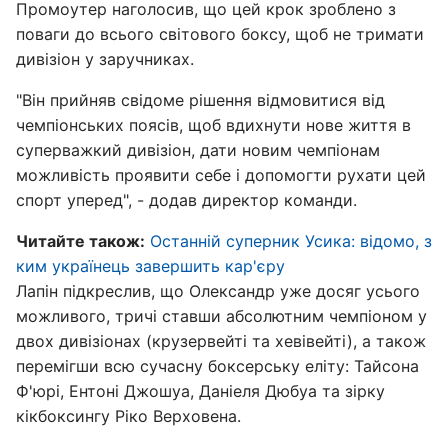
Промоутер наголосив, що цей крок зроблено з
поваги до всього світового боксу, щоб не тримати
дивізіон у заручниках.
"Він прийняв свідоме рішення відмовитися від
чемпіонських поясів, щоб вдихнути нове життя в
суперважкий дивізіон, дати новим чемпіонам
можливість проявити себе і допомогти рухати цей
спорт уперед", - додав директор команди.
Читайте також:
Останній суперник Усика: відомо, з
ким українець завершить кар'єру
Лапін підкреслив, що Олександр уже досяг усього
можливого, тричі ставши абсолютним чемпіоном у
двох дивізіонах (крузервейті та хевівейті), а також
перемігши всю сучасну боксерську еліту: Тайсона
Ф'юрі, Ентоні Джошуа, Даніеля Дюбуа та зірку
кікбоксингу Ріко Верховена.