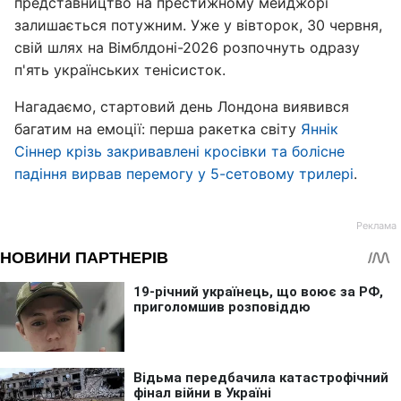
представництво на престижному мейджорі
залишається потужним. Уже у вівторок, 30 червня,
свій шлях на Вімблдоні-2026 розпочнуть одразу
п'ять українських тенісисток.
Нагадаємо, стартовий день Лондона виявився
багатим на емоції: перша ракетка світу
Яннік
Сіннер крізь закривавлені кросівки та болісне
падіння вирвав перемогу у 5-сетовому трилері
.