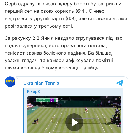
Серб одразу нав'язав лідеру боротьбу, закривши
перший сет на свою користь (6:4). Сіннер
відігрався у другій партії (6:3), але справжня драма
розігралася у третьому сеті.
За рахунку 2:2 Яннік невдало згрупувався під час
подачі суперника, його права нога поїхала, і
тенісист зазнав болісного падіння. Ба більше,
уважні глядачі та камери зафіксували помітні
плями крові на білому кросівці італійця.