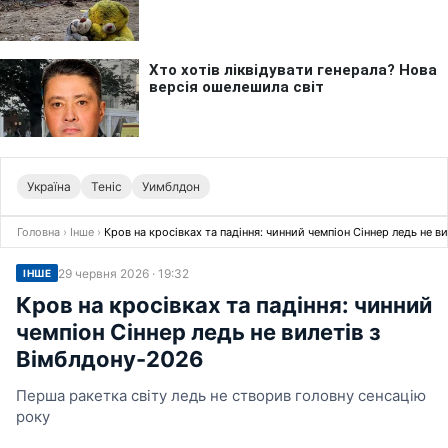
Україна
Теніс
Уимблдон
Головна
›
Інше
›
Кров на кросівках та падіння: чинний чемпіон Сіннер ледь не в
29 червня 2026 · 19:32
ІНШЕ
Кров на кросівках та падіння: чинний
чемпіон Сіннер ледь не вилетів з
Вімблдону-2026
Перша ракетка світу ледь не створив головну сенсацію
року