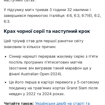
наступних сетах.
У підсумку матч тривав 3 години 32 хвилини і
завершився перемогою італійця: 4:6, 6:3, 6:7(6), 6:2,
6:3.
Крах чорної серії та наступний крок
Цей тріумф став для першої ракетки світу
знаковим із кількох причин:
Сіннер нарешті перервав жахливу серію з п'яти
поспіль програних п'ятисетових матчів
(востаннє він вигравав такий марафон ще у
фіналі Australian Open-2024).
Це його перша в кар'єрі перемога у 5-сетовому
поєдинку на трав'яних кортах Grand Slam після
невдач у 2022 та 2024 роках.
Читайте також:
Українське дербі на старті та