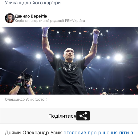
Усика щодо його кар'єри
Данило Вереітін
Керівник спортивної редакції РБК-Україна
Олександр Усик (фото: )
Поділитися
Днями Олександр Усик
оголосив про рішення піти з