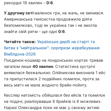
рекордні 19 хвилин -
0:6
.
У другому сеті
малюнок гри, на жаль, не змінився.
Американська тенісистка продовжила діяти
безпомилково, тоді як українка так і не змогла
знайти свій ритм - ще одні
0:6
.
Читайте також:
Українське дербі на старті та
битва з "нейтральною": сюрпризи жеребкування
Вімблдона-2026
Поєдинок-кошмар на лондонських кортах тривав
загалом лише
40 хвилин
. Статистика зустрічі
виявилася безжальною: Олійникова виконала 1 ейс
та припустилася 2 подвійних помилок, проте за
весь матч не мала жодного брейк-пойнту.
Кесслер натомість обійшлася без ейсів та помилок
на подачі, реалізувавши 6 брейків із 6 можливих.
Наразі Олександра поки не має у своєму активі