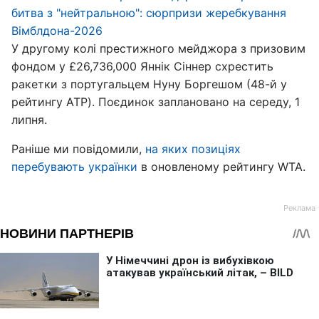
битва з "нейтральною": сюрпризи жеребкування
Вімблдона-2026
У другому колі престижного мейджора з призовим
фондом у £26,736,000 Яннік Сіннер схрестить
ракетки з португальцем Нуну Боргешом (48-й у
рейтингу ATP). Поєдинок заплановано на середу, 1
липня.
Раніше ми повідомили,
на яких позиціях
перебувають українки
в оновленому рейтингу WTA.