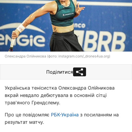
Олександра Олійникова (фото: instagram.com/_drones4ua.org)
Поділитися
Українська тенісистка Олександра Олійникова
вкрай невдало дебютувала в основній сітці
трав'яного Грендслему.
Про це повідомляє
РБК-Україна
з посиланням на
результат матчу.