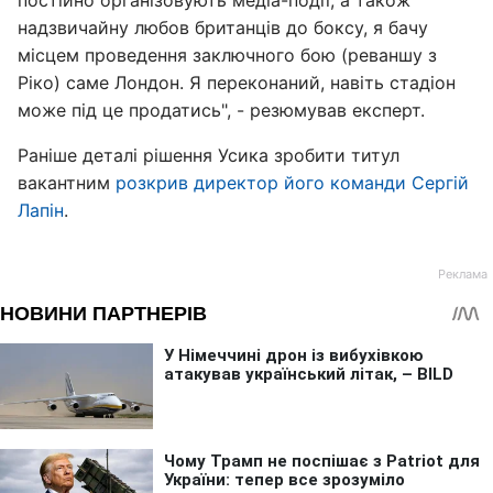
постійно організовують медіа-події, а також
надзвичайну любов британців до боксу, я бачу
місцем проведення заключного бою (реваншу з
Ріко) саме Лондон. Я переконаний, навіть стадіон
може під це продатись", - резюмував експерт.
Раніше деталі рішення Усика зробити титул
вакантним
розкрив директор його команди Сергій
Лапін
.