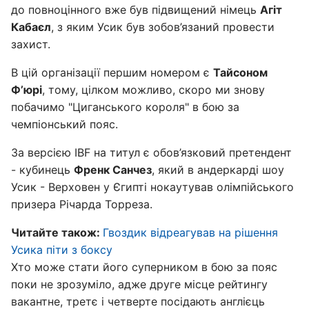
до повноцінного вже був підвищений німець
Агіт
Кабаєл
, з яким Усик був зобов’язаний провести
захист.
В цій організації першим номером є
Тайсоном
Ф’юрі
, тому, цілком можливо, скоро ми знову
побачимо "Циганського короля" в бою за
чемпіонський пояс.
За версією IBF на титул є обов’язковий претендент
- кубинець
Френк Санчез
, який в андеркарді шоу
Усик - Верховен у Єгипті нокаутував олімпійського
призера Річарда Торреза.
Читайте також:
Гвоздик відреагував на рішення
Усика піти з боксу
Хто може стати його суперником в бою за пояс
поки не зрозуміло, адже друге місце рейтингу
вакантне, третє і четверте посідають англієць