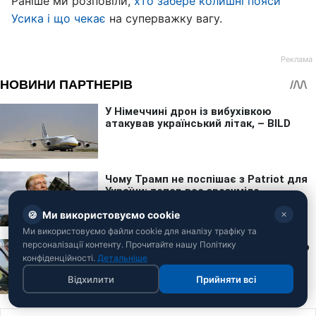
Раніше ми розповіли,
хто забере колишні пояси
Усика і що чекає
на суперважку вагу.
🍪
Ми використовуємо cookie
✕
Ми використовуємо файли cookie для аналізу трафіку та
персоналізації контенту. Прочитайте нашу Політику
конфіденційності.
Детальніше
Відхилити
Прийняти всі