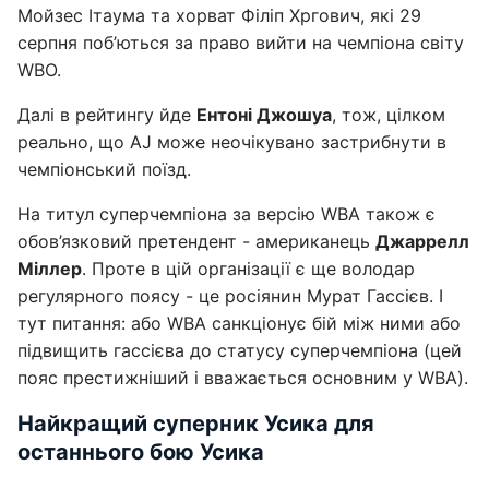
Мойзес Ітаума та хорват Філіп Хргович, які 29
серпня поб’ються за право вийти на чемпіона світу
WBO.
Далі в рейтингу йде
Ентоні Джошуа
, тож, цілком
реально, що AJ може неочікувано застрибнути в
чемпіонський поїзд.
На титул суперчемпіона за версію WBA також є
обов’язковий претендент - американець
Джаррелл
Міллер
. Проте в цій організації є ще володар
регулярного поясу - це росіянин Мурат Гассієв. І
тут питання: або WBA санкціонує бій між ними або
підвищить гассієва до статусу суперчемпіона (цей
пояс престижніший і вважається основним у WBA).
Найкращий суперник Усика для
останнього бою Усика