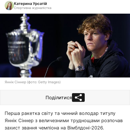
Катерина Урсатій
Спортивна журналістка
Яннік Сіннер (фото: Getty Images)
Поділитися
Перша ракетка світу та чинний володар титулу
Яннік Сіннер з величезними труднощами розпочав
захист звання чемпіона на Вімблдоні-2026.