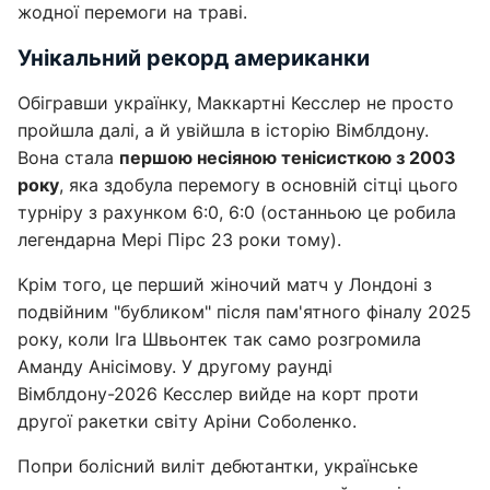
жодної перемоги на траві.
Унікальний рекорд американки
Обігравши українку, Маккартні Кесслер не просто
пройшла далі, а й увійшла в історію Вімблдону.
Вона стала
першою несіяною тенісисткою з 2003
року
, яка здобула перемогу в основній сітці цього
турніру з рахунком 6:0, 6:0 (останньою це робила
легендарна Мері Пірс 23 роки тому).
Крім того, це перший жіночий матч у Лондоні з
подвійним "бубликом" після пам'ятного фіналу 2025
року, коли Іга Швьонтек так само розгромила
Аманду Анісімову. У другому раунді
Вімблдону-2026 Кесслер вийде на корт проти
другої ракетки світу Аріни Соболенко.
Попри болісний виліт дебютантки, українське