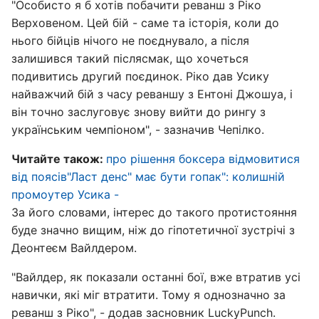
"Особисто я б хотів побачити реванш з Ріко
Верховеном. Цей бій - саме та історія, коли до
нього бійців нічого не поєднувало, а після
залишився такий післясмак, що хочеться
подивитись другий поєдинок. Ріко дав Усику
найважчий бій з часу реваншу з Ентоні Джошуа, і
він точно заслуговує знову вийти до рингу з
українським чемпіоном", - зазначив Чепілко.
Читайте також:
про рішення боксера відмовитися
від поясів"Ласт денс" має бути гопак": колишній
промоутер Усика -
За його словами, інтерес до такого протистояння
буде значно вищим, ніж до гіпотетичної зустрічі з
Деонтеєм Вайлдером.
"Вайлдер, як показали останні бої, вже втратив усі
навички, які міг втратити. Тому я однозначно за
реванш з Ріко", - додав засновник LuckyPunch.