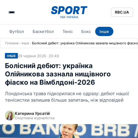
RBC.UA
Футбол
Баскетбол
Теніс
Бокс
Інше
Головна
›
Інше
›
Болісний дебют: українка Олійникова зазнала нищівного фіаск
29 червня 2026 · 20:49
ІНШЕ
Болісний дебют: українка
Олійникова зазнала нищівного
фіаско на Вімблдоні-2026
Лондонська трава підкорилася не одразу: дебют нашої
тенісистки залишив більше запитань, ніж відповідей
Катерина Урсатій
Спортивна журналістка