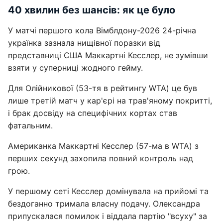
40 хвилин без шансів: як це було
У матчі першого кола Вімблдону-2026 24-річна
українка зазнала нищівної поразки від
представниці США Маккартні Кесслер, не зумівши
взяти у суперниці жодного гейму.
Для Олійникової (53-тя в рейтингу WTA) це був
лише третій матч у кар'єрі на трав'яному покритті,
і брак досвіду на специфічних кортах став
фатальним.
Американка Маккартні Кесслер (57-ма в WTA) з
перших секунд захопила повний контроль над
грою.
У першому сеті Кесслер домінувала на прийомі та
бездоганно тримала власну подачу. Олександра
припускалася помилок і віддала партію "всуху" за