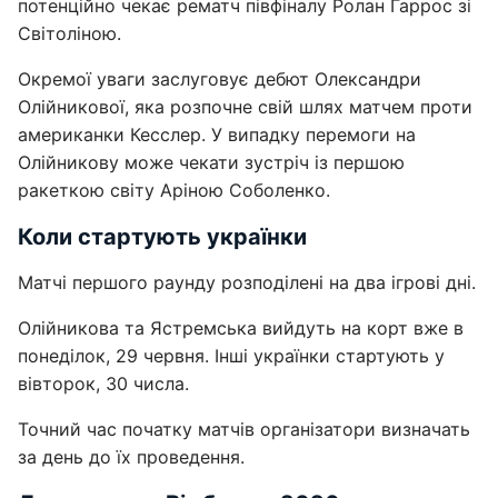
потенційно чекає рематч півфіналу Ролан Гаррос зі
Світоліною.
Окремої уваги заслуговує дебют Олександри
Олійникової, яка розпочне свій шлях матчем проти
американки Кесслер. У випадку перемоги на
Олійникову може чекати зустріч із першою
ракеткою світу Аріною Соболенко.
Коли стартують українки
Матчі першого раунду розподілені на два ігрові дні.
Олійникова та Ястремська вийдуть на корт вже в
понеділок, 29 червня. Інші українки стартують у
вівторок, 30 числа.
Точний час початку матчів організатори визначать
за день до їх проведення.