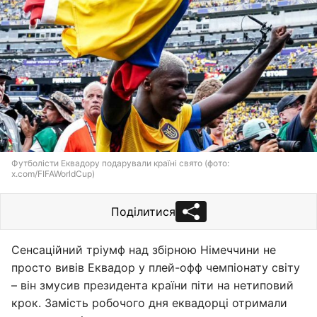
Футболісти Еквадору подарували країні свято (фото:
x.com/FIFAWorldCup)
Поділитися
Сенсаційний тріумф над збірною Німеччини не
просто вивів Еквадор у плей-офф чемпіонату світу
– він змусив президента країни піти на нетиповий
крок. Замість робочого дня еквадорці отримали