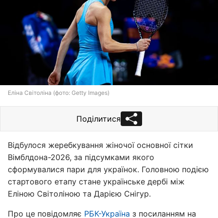
Еліна Світоліна (фото: Getty Images)
Поділитися
Відбулося жеребкування жіночої основної сітки
Вімблдона-2026, за підсумками якого
сформувалися пари для українок. Головною подією
стартового етапу стане українське дербі між
Еліною Світоліною та Дарією Снігур.
Про це повідомляє
РБК-Україна
з посиланням на