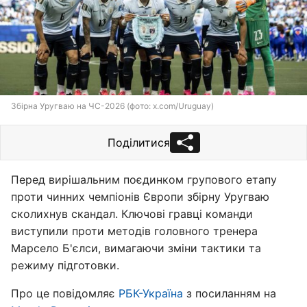
Збірна Уругваю на ЧС-2026 (фото: x.com/Uruguay)
Поділитися
Перед вирішальним поєдинком групового етапу
проти чинних чемпіонів Європи збірну Уругваю
сколихнув скандал. Ключові гравці команди
виступили проти методів головного тренера
Марсело Б'єлси, вимагаючи зміни тактики та
режиму підготовки.
Про це повідомляє
РБК-Україна
з посиланням на