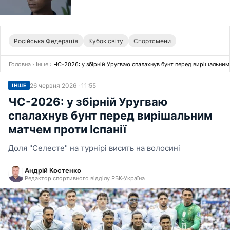
Російська Федерація
Кубок світу
Спортсмени
Головна
›
Інше
›
ЧС-2026: у збірній Уругваю спалахнув бунт перед вирішальним 
26 червня 2026 · 11:55
ІНШЕ
ЧС-2026: у збірній Уругваю
спалахнув бунт перед вирішальним
матчем проти Іспанії
Доля "Селесте" на турнірі висить на волосині
Андрій Костенко
Редактор спортивного відділу РБК-Україна