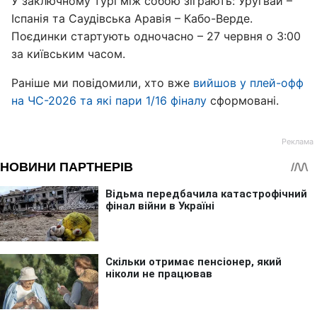
У заключному турі між собою зіграють: Уругвай –
Іспанія та Саудівська Аравія – Кабо-Верде.
Поєдинки стартують одночасно – 27 червня о 3:00
за київським часом.
Раніше ми повідомили, хто вже
вийшов у плей-офф
на ЧС-2026 та які пари 1/16 фіналу
сформовані.