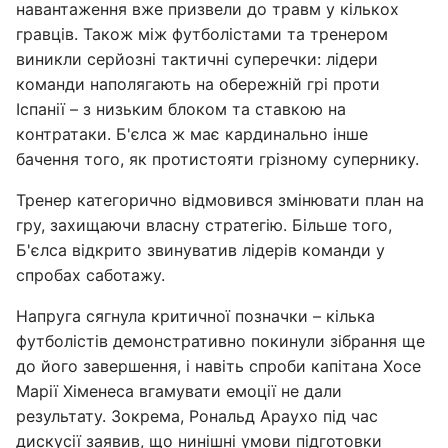
навантаження вже призвели до травм у кількох
гравців. Також між футболістами та тренером
виникли серйозні тактичні суперечки: лідери
команди наполягають на обережній грі проти
Іспанії – з низьким блоком та ставкою на
контратаки. Б'єлса ж має кардинально інше
бачення того, як протистояти грізному супернику.
Тренер категорично відмовився змінювати план на
гру, захищаючи власну стратегію. Більше того,
Б'єлса відкрито звинуватив лідерів команди у
спробах саботажу.
Напруга сягнула критичної позначки – кілька
футболістів демонстративно покинули зібрання ще
до його завершення, і навіть спроби капітана Хосе
Марії Хіменеса вгамувати емоції не дали
результату. Зокрема, Рональд Араухо під час
дискусії заявив, що нинішні умови підготовки