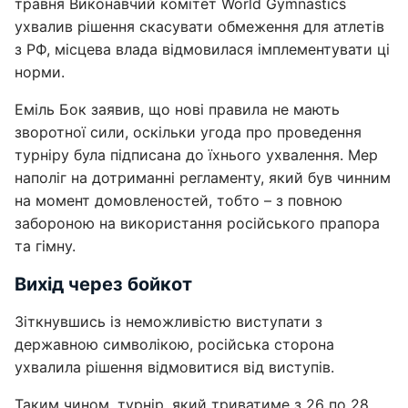
травня Виконавчий комітет World Gymnastics
ухвалив рішення скасувати обмеження для атлетів
з РФ, місцева влада відмовилася імплементувати ці
норми.
Еміль Бок заявив, що нові правила не мають
зворотної сили, оскільки угода про проведення
турніру була підписана до їхнього ухвалення. Мер
наполіг на дотриманні регламенту, який був чинним
на момент домовленостей, тобто – з повною
забороною на використання російського прапора
та гімну.
Вихід через бойкот
Зіткнувшись із неможливістю виступати з
державною символікою, російська сторона
ухвалила рішення відмовитися від виступів.
Таким чином, турнір, який триватиме з 26 по 28