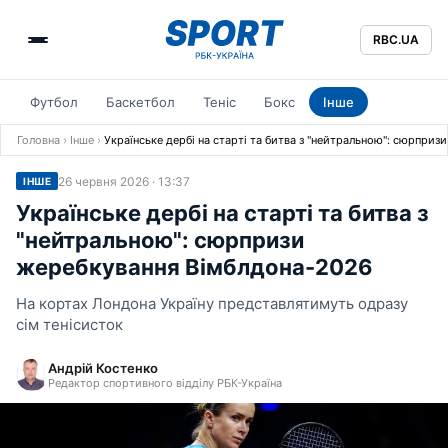
RBC.UA
Футбол
Баскетбол
Теніс
Бокс
Інше
Головна
›
Інше
›
Українське дербі на старті та битва з "нейтральною": сюрпри
26 червня 2026 · 13:37
ІНШЕ
Українське дербі на старті та битва з
"нейтральною": сюрпризи
жеребкування Вімблдона-2026
На кортах Лондона Україну представлятимуть одразу
сім тенісисток
Андрій Костенко
Редактор спортивного відділу РБК-Україна