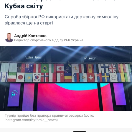
Кубка світу
Спроба збірної РФ використати державну символіку
зірвалася ще на старті
Андрій Костенко
Редактор спортивного відділу РБК-Україна
Турнір пройде без прапора країни-агресорки (фото:
instagram.com/rhythmic__news)