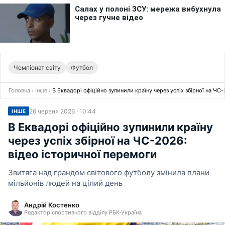
Чемпіонат світу
Футбол
Головна
›
Інше
›
В Еквадорі офіційно зупинили країну через успіх збірної на ЧС
26 червня 2026 · 10:44
ІНШЕ
В Еквадорі офіційно зупинили країну
через успіх збірної на ЧС-2026:
відео історичної перемоги
Звитяга над грандом світового футболу змінила плани
мільйонів людей на цілий день
Андрій Костенко
Редактор спортивного відділу РБК-Україна