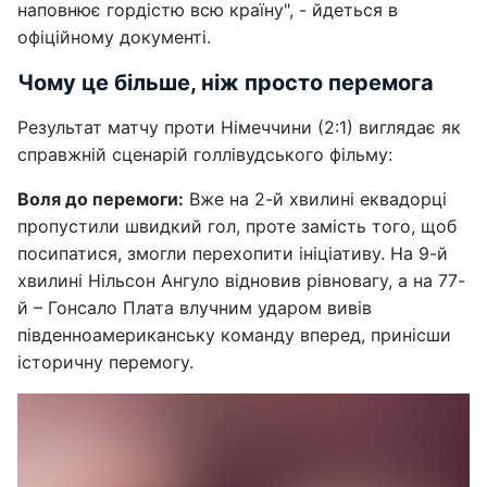
наповнює гордістю всю країну", - йдеться в
офіційному документі.
Чому це більше, ніж просто перемога
Результат матчу проти Німеччини (2:1) виглядає як
справжній сценарій голлівудського фільму:
Воля до перемоги:
Вже на 2-й хвилині еквадорці
пропустили швидкий гол, проте замість того, щоб
посипатися, змогли перехопити ініціативу. На 9-й
хвилині Нільсон Ангуло відновив рівновагу, а на 77-
й – Гонсало Плата влучним ударом вивів
південноамериканську команду вперед, принісши
історичну перемогу.