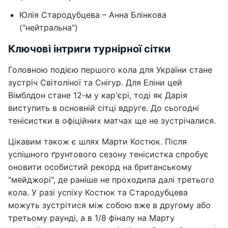
Юлія Стародубцева – Анна Блінкова
("нейтральна")
Ключові інтриги турнірної сітки
Головною подією першого кола для України стане
зустріч Світоліної та Снігур. Для Еліни цей
Вімблдон стане 12-м у кар'єрі, тоді як Дарія
виступить в основній сітці вдруге. До сьогодні
тенісистки в офіційних матчах ще не зустрічалися.
Цікавим також є шлях Марти Костюк. Після
успішного ґрунтового сезону тенісистка спробує
оновити особистий рекорд на британському
"мейджорі", де раніше не проходила далі третього
кола. У разі успіху Костюк та Стародубцева
можуть зустрітися між собою вже в другому або
третьому раунді, а в 1/8 фіналу на Марту