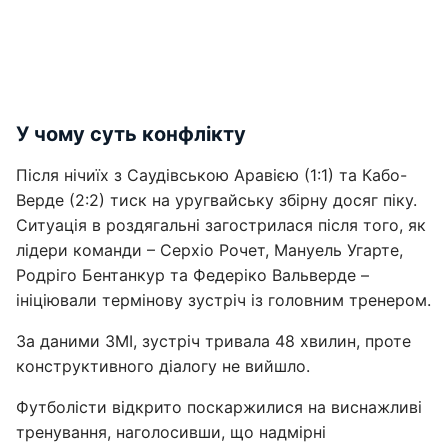
У чому суть конфлікту
Після нічиїх з Саудівською Аравією (1:1) та Кабо-
Верде (2:2) тиск на уругвайську збірну досяг піку.
Ситуація в роздягальні загострилася після того, як
лідери команди – Серхіо Рочет, Мануель Угарте,
Родріго Бентанкур та Федеріко Вальверде –
ініціювали термінову зустріч із головним тренером.
За даними ЗМІ, зустріч тривала 48 хвилин, проте
конструктивного діалогу не вийшло.
Футболісти відкрито поскаржилися на виснажливі
тренування, наголосивши, що надмірні