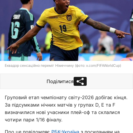
Еквадор сенсаційно переміг Німеччину (фото: x.com/FIFAWorldCup)
Поділитися
Груповий етап чемпіонату світу-2026 добігає кінця.
За підсумками нічних матчів у групах D, E та F
визначилися нові учасники плей-оф та склалися
чотири пари 1/16 фіналу.
Про це повідомляє
РБК-Україна
з посиланням на