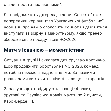
стали "просто нестерпними".
Як повідомляють джерела, лідери "Селесте" вже
попередили керівництво Уругвайської футбольної
асоціації про намір оголосити бойкот і відмовитися
виступати за збірну в майбутньому, якщо тренер
збереже свою посаду після ЧС-2026.
Матч з Іспанією – момент істини
Ситуація в групі Н склалася для Уругваю критично.
Щоб продовжити боротьбу на ЧС-2026, команді
потрібна перемога над іспанцями. За певними
розкладами вистачить і нічиєї – але це не гарантія.
Зараз у квартеті лідирують іспанці (4 очки),
Уругвай та Саудівська Аравія мають по 2 пункти,
Кабо-Верде – 1.