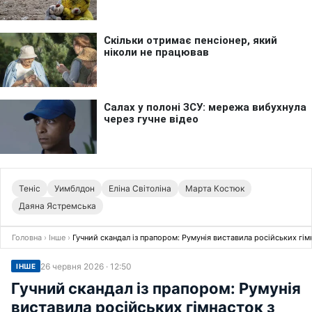
Теніс
Уимблдон
Еліна Світоліна
Марта Костюк
Даяна Ястремська
Головна
›
Інше
›
Гучний скандал із прапором: Румунія виставила російських гімн
26 червня 2026 · 12:50
ІНШЕ
Гучний скандал із прапором: Румунія
виставила російських гімнасток з