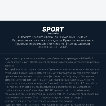
О проекте
·
Контакты
·
Команда
·
О компании
·
Реклама
·
Редакционная политика и стандарты
·
Правила пользования
·
Правовая информация
·
Политика конфиденциальности
·
2026 © LLC «UBT MEDIA»
Идентификатор онлайн-медиа в Реестре субъектов в сфере медиа — R40-05347
Онлайн-медиа «Sport RBC.UA» имеет двуязычную версию (на украинском и русском
языках).
Фотографии, иллюстрации и другие изображения принадлежат их правообладателям.
Использование фотографий, отмеченных Getty Images, допускается исключительно
при наличии письменного разрешения фотоагентства Getty Images. Фотографии,
отмеченные логотипом «Sport RBC.UA» или подписанные «Sport RBC.UA», могут
использоваться на условиях лицензии Creative Commons Attribution 4.0 International.
При полном или частичном воспроизведении информационных материалов,
опубликованных на вебсайте «Sport RBC.UA» (www.sport.rbc.ua), обязательно
размещение активной гиперссылки на www.sport.rbc.ua, открытой для индексации
поисковыми системами. Такая гиперссылка должна быть размещена
непосредственно в тексте материала не ниже второго абзаца.
Редакция «Sport RBC.UA» может не разделять точку зрения авторов публикаций.