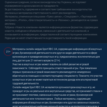
Оценочные суждения, согласно законодательству Украины, не подлежат
опровержению и доказыванию их правдивости.
За достоверность, содержание и соответствие требованиям законодательства
рекламных материалов ответственность несет рекламодатель.
Материалы, отмеченные плашками «Пресс-релиз», «Спецпроект», «Партнерский
материал», «Promo», «Благотворительность» и «Резонанс», размещаются на правах
рекламы.
Рубрика «Новости компании» является информационным форматом, содержащим
новости, сообщения и объявления, связанные с деятельностью компаний, и
основывается на информации, предоставленной соответствующими компаниями.
Редакция не несет ответственности за достоверность такой информации.
Материалы онлайн-медиа Sport RBC.UA, содержащие информацию об азартных
21+
играх, букмекерской деятельности или других видах деятельности в сфере
организации и проведения азартных игр, предназначены исключительно для
лиц, достигших 21-летнего возраста (21+).
Участие в азартных играх может повлечь за собой развитие игровой
зависимости. Соблюдайте принципы ответственной игры. При появлении
первых признаков игровой зависимости рекомендуется немедленно
обратиться за помощью к соответствующему специалисту. Помните, что участие
в азартных играх не может являться источником дохода или альтернативой
трудовой деятельности.
Онлайн-медиа Sport RBC.UA не является организатором азартных игр, не
проводит игры на реальные или виртуальные средства, не принимает ставки и
не принимает платежи, связанные с азартными играми, букмекерской
деятельностью или тотализаторами. Любые материалы, содержащие
информацию об азартных играх, букмекерах или других связанных сервисах,
носят исключительно информационный характер и не являются призывом к