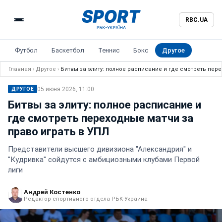
RBC.UA
Футбол
Баскетбол
Теннис
Бокс
Другое
Главная
›
Другое
›
Битвы за элиту: полное расписание и где смотреть пер
05 июня 2026, 11:00
ДРУГОЕ
Битвы за элиту: полное расписание и
где смотреть переходные матчи за
право играть в УПЛ
Представители высшего дивизиона "Александрия" и
"Кудривка" сойдутся с амбициозными клубами Первой
лиги
Андрей Костенко
Редактор спортивного отдела РБК-Украина