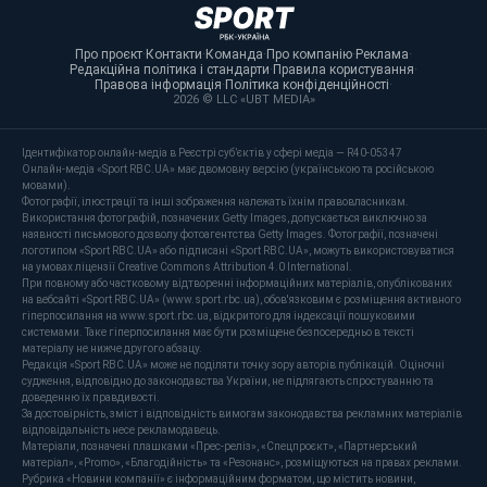
Про проєкт
·
Контакти
·
Команда
·
Про компанію
·
Реклама
·
Редакційна політика і стандарти
·
Правила користування
·
Правова інформація
·
Політика конфіденційності
·
2026 © LLC «UBT MEDIA»
Ідентифікатор онлайн-медіа в Реєстрі суб’єктів у сфері медіа — R40-05347
Онлайн-медіа «Sport RBC.UA» має двомовну версію (українською та російською
мовами).
Фотографії, ілюстрації та інші зображення належать їхнім правовласникам.
Використання фотографій, позначених Getty Images, допускається виключно за
наявності письмового дозволу фотоагентства Getty Images. Фотографії, позначені
логотипом «Sport RBC.UA» або підписані «Sport RBC.UA», можуть використовуватися
на умовах ліцензії Creative Commons Attribution 4.0 International.
При повному або частковому відтворенні інформаційних матеріалів, опублікованих
на вебсайті «Sport RBC.UA» (www.sport.rbc.ua), обов'язковим є розміщення активного
гіперпосилання на www.sport.rbc.ua, відкритого для індексації пошуковими
системами. Таке гіперпосилання має бути розміщене безпосередньо в тексті
матеріалу не нижче другого абзацу.
Редакція «Sport RBC.UA» може не поділяти точку зору авторів публікацій. Оціночні
судження, відповідно до законодавства України, не підлягають спростуванню та
доведенню їх правдивості.
За достовірність, зміст і відповідність вимогам законодавства рекламних матеріалів
відповідальність несе рекламодавець.
Матеріали, позначені плашками «Прес-реліз», «Спецпроєкт», «Партнерський
матеріал», «Promo», «Благодійність» та «Резонанс», розміщуються на правах реклами.
Рубрика «Новини компанії» є інформаційним форматом, що містить новини,