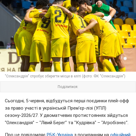
"Олександрія" спробує зберегти місце в еліті (фото: ФК "Олександрія")
Поділитися:
Сьогодні, 5 червня, відбудуться перші поєдинки плей-офф
за право участі в українській Прем'єр-лізі (УПЛ)
сезону-2026/27. У двоматчевих протистояннях зійдуться
"Олександрія" – "Лівий Берег" та "Кудрівка" – "Агробізнес".
Про це повідомляє
РБК-Україна
з посиланням на
офіційний