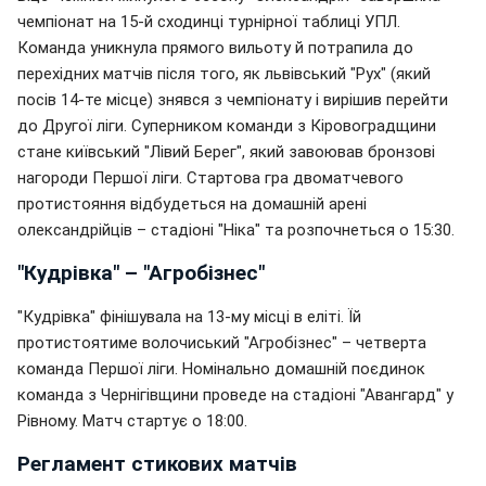
чемпіонат на 15-й сходинці турнірної таблиці УПЛ.
Команда уникнула прямого вильоту й потрапила до
перехідних матчів після того, як львівський "Рух" (який
посів 14-те місце) знявся з чемпіонату і вирішив перейти
до Другої ліги. Суперником команди з Кіровоградщини
стане київський "Лівий Берег", який завоював бронзові
нагороди Першої ліги. Стартова гра двоматчевого
протистояння відбудеться на домашній арені
олександрійців – стадіоні "Ніка" та розпочнеться о 15:30.
"Кудрівка" – "Агробізнес"
"Кудрівка" фінішувала на 13-му місці в еліті. Їй
протистоятиме волочиський "Агробізнес" – четверта
команда Першої ліги. Номінально домашній поєдинок
команда з Чернігівщини проведе на стадіоні "Авангард" у
Рівному. Матч стартує о 18:00.
Регламент стикових матчів