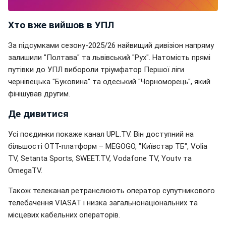
Хто вже вийшов в УПЛ
За підсумками сезону-2025/26 найвищий дивізіон напряму
залишили "Полтава" та львівський "Рух". Натомість прямі
путівки до УПЛ вибороли тріумфатор Першої ліги
чернівецька "Буковина" та одеський "Чорноморець", який
фінішував другим.
Де дивитися
Усі поєдинки покаже канал UPL.TV. Він доступний на
більшості OTT-платформ – MEGOGO, "Київстар ТБ", Volia
TV, Setanta Sports, SWEET.TV, Vodafone TV, Youtv та
OmegaTV.
Також телеканал ретранслюють оператор супутникового
телебачення VIASAT і низка загальнонаціональних та
місцевих кабельних операторів.