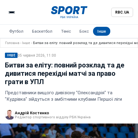
RBC.UA
Футбол
Баскетбол
Теніс
Бокс
Інше
Головна
›
Інше
›
Битви за еліту: повний розклад та де дивитися перехідні ма
05 червня 2026, 11:00
ІНШЕ
Битви за еліту: повний розклад та де
дивитися перехідні матчі за право
грати в УПЛ
Представники вищого дивізіону "Олександрія" та
"Кудрівка" зійдуться з амбітними клубами Першої ліги
Андрій Костенко
Редактор спортивного відділу РБК-Україна