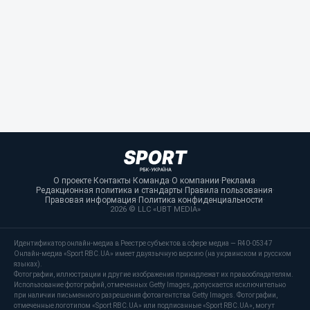
О проекте
·
Контакты
·
Команда
·
О компании
·
Реклама
·
Редакционная политика и стандарты
·
Правила пользования
·
Правовая информация
·
Политика конфиденциальности
·
2026 © LLC «UBT MEDIA»
Идентификатор онлайн-медиа в Реестре субъектов в сфере медиа — R40-05347
Онлайн-медиа «Sport RBC.UA» имеет двуязычную версию (на украинском и русском
языках).
Фотографии, иллюстрации и другие изображения принадлежат их правообладателям.
Использование фотографий, отмеченных Getty Images, допускается исключительно
при наличии письменного разрешения фотоагентства Getty Images. Фотографии,
отмеченные логотипом «Sport RBC.UA» или подписанные «Sport RBC.UA», могут