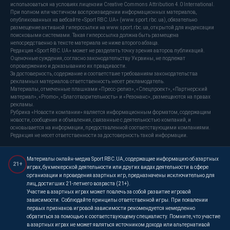
использоваться на условиях лицензии Creative Commons Attribution 4.0 International.
При полном или частичном воспроизведении информационных материалов,
опубликованных на вебсайте «Sport RBC.UA» (www.sport.rbc.ua), обязательно
размещение активной гиперссылки на www.sport.rbc.ua, открытой для индексации
поисковыми системами. Такая гиперссылка должна быть размещена
непосредственно в тексте материала не ниже второго абзаца.
Редакция «Sport RBC.UA» может не разделять точку зрения авторов публикаций.
Оценочные суждения, согласно законодательству Украины, не подлежат
опровержению и доказыванию их правдивости.
За достоверность, содержание и соответствие требованиям законодательства
рекламных материалов ответственность несет рекламодатель.
Материалы, отмеченные плашками «Пресс-релиз», «Спецпроект», «Партнерский
материал», «Promo», «Благотворительность» и «Резонанс», размещаются на правах
рекламы.
Рубрика «Новости компании» является информационным форматом, содержащим
новости, сообщения и объявления, связанные с деятельностью компаний, и
основывается на информации, предоставленной соответствующими компаниями.
Редакция не несет ответственности за достоверность такой информации.
Материалы онлайн-медиа Sport RBC.UA, содержащие информацию об азартных
21+
играх, букмекерской деятельности или других видах деятельности в сфере
организации и проведения азартных игр, предназначены исключительно для
лиц, достигших 21-летнего возраста (21+).
Участие в азартных играх может повлечь за собой развитие игровой
зависимости. Соблюдайте принципы ответственной игры. При появлении
первых признаков игровой зависимости рекомендуется немедленно
обратиться за помощью к соответствующему специалисту. Помните, что участие
в азартных играх не может являться источником дохода или альтернативой