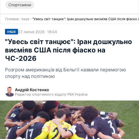
Спортсмени
Головна
›
Інше
›
"Увесь світ танцює": Іран дошкульно висміяв США після фіаско
07 липня 2026 · 18:04
ІНШЕ
"Увесь світ танцює": Іран дошкульно
висміяв США після фіаско на
ЧС-2026
Розгром американців від Бельгії назвали перемогою
спорту над політикою
Андрій Костенко
Редактор спортивного відділу РБК-Україна