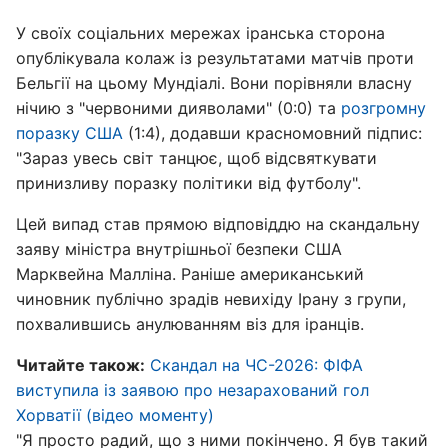
У своїх соціальних мережах іранська сторона
опублікувала колаж із результатами матчів проти
Бельгії на цьому Мундіалі. Вони порівняли власну
нічию з "червоними дияволами" (0:0) та
розгромну
поразку США
(1:4), додавши красномовний підпис:
"Зараз увесь світ танцює, щоб відсвяткувати
принизливу поразку політики від футболу".
Цей випад став прямою відповіддю на скандальну
заяву міністра внутрішньої безпеки США
Марквейна Малліна. Раніше американський
чиновник публічно зрадів невихіду Ірану з групи,
похвалившись анулюванням віз для іранців.
Читайте також:
Скандал на ЧС-2026: ФІФА
виступила із заявою про незарахований гол
Хорватії (відео моменту)
"Я просто радий, що з ними покінчено. Я був такий