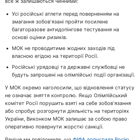
все ж залишаються чинними:
Усі російські атлети перед поверненням на
змагання зобов'язані пройти посилене
багаторазове антидопінгове тестування на
основі оцінки ризиків.
МОК не проводитиме жодних заходів під
власною егідою на території Росії.
Російські урядовці та державні службовці не
будуть запрошені на олімпійські події організації.
У МОК окремо наголосили, що відновлення статусу
не означає зняття контролю. Якщо Олімпійський
комітет Росії порушить взяті на себе зобов'язання
або спробує розгорнути діяльність на територіях
України, Виконком МОК залишає за собою право
оперативно повернути жорсткі санкції.
Раніше ми повідомили, що
ФІФА допустила Росію