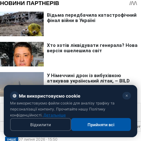
🍪
Ми використовуємо cookie
✕
Ми використовуємо файли cookie для аналізу трафіку та
персоналізації контенту. Прочитайте нашу Політику
Футбол
конфіденційності.
Детальніше
Відхилити
Прийняти всі
Головна
›
Інше
›
Новий старт в НБА: як український баскетболіст Шульга дебюту
07 липня 2026 · 15:50
ІНШЕ