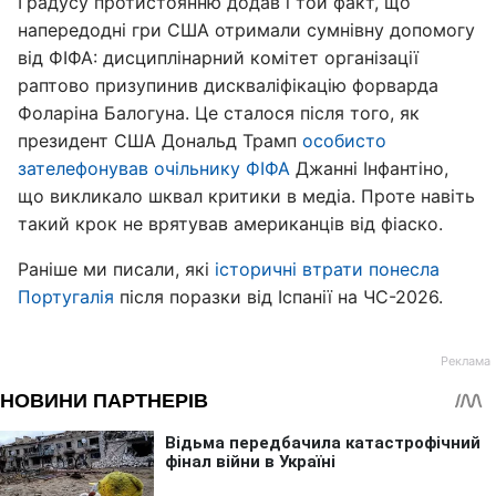
Градусу протистоянню додав і той факт, що
напередодні гри США отримали сумнівну допомогу
від ФІФА: дисциплінарний комітет організації
раптово призупинив дискваліфікацію форварда
Фоларіна Балогуна. Це сталося після того, як
президент США Дональд Трамп
особисто
зателефонував очільнику ФІФА
Джанні Інфантіно,
що викликало шквал критики в медіа. Проте навіть
такий крок не врятував американців від фіаско.
Раніше ми писали, які
історичні втрати понесла
Португалія
після поразки від Іспанії на ЧС-2026.