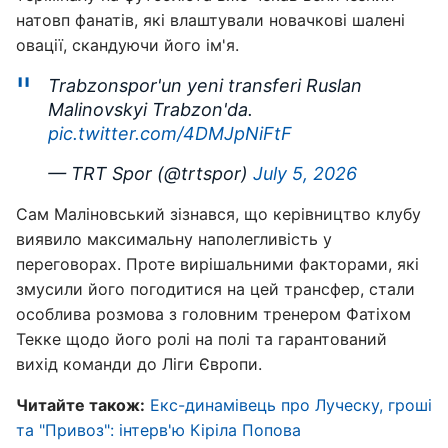
натовп фанатів, які влаштували новачкові шалені
овації, скандуючи його ім'я.
Trabzonspor'un yeni transferi Ruslan
Malinovskyi Trabzon'da.
pic.twitter.com/4DMJpNiFtF
— TRT Spor (@trtspor)
July 5, 2026
Сам Маліновський зізнався, що керівництво клубу
виявило максимальну наполегливість у
переговорах. Проте вирішальними факторами, які
змусили його погодитися на цей трансфер, стали
особлива розмова з головним тренером Фатіхом
Текке щодо його ролі на полі та гарантований
вихід команди до Ліги Європи.
Читайте також:
Екс-динамівець про Луческу, гроші
та "Привоз": інтерв'ю Кіріла Попова