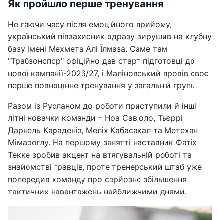
Як пройшло перше тренування
Не гаючи часу після емоційного прийому,
український півзахисник одразу вирушив на клубну
базу імені Мехмета Алі Їлмаза. Саме там
"Трабзонспор" офіційно дав старт підготовці до
нової кампанії-2026/27, і Маліновський провів своє
перше повноцінне тренування у загальній групі.
Разом із Русланом до роботи приступили й інші
літні новачки команди – Ноа Савіоло, Тьєррі
Дарнель Караденіз, Меліх Кабасакал та Метехан
Мімароглу. На першому занятті наставник Фатіх
Текке зробив акцент на втягувальній роботі та
знайомстві гравців, проте тренерський штаб уже
попередив команду про серйозне збільшення
тактичних навантажень найближчими днями.