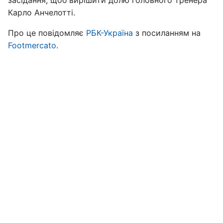
засідання, щоб вирішити долю головного тренера
Карло Анчелотті.
Про це повідомляє
РБК-Україна
з посиланням на
Footmercato
.