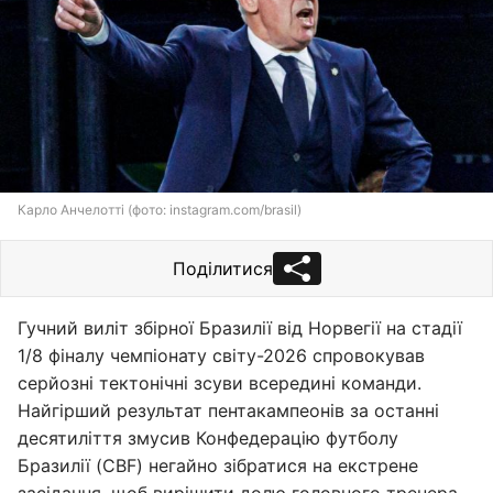
Карло Анчелотті (фото: instagram.com/brasil)
Поділитися
Гучний виліт збірної Бразилії від Норвегії на стадії
1/8 фіналу чемпіонату світу-2026 спровокував
серйозні тектонічні зсуви всередині команди.
Найгірший результат пентакампеонів за останні
десятиліття змусив Конфедерацію футболу
Бразилії (CBF) негайно зібратися на екстрене