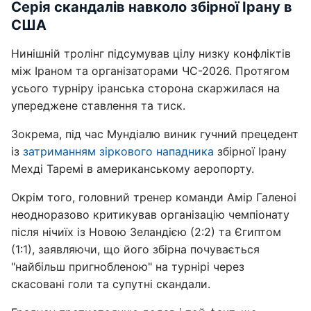
Серія скандалів навколо збірної Ірану в
США
Нинішній тролінг підсумував цілу низку конфліктів
між Іраном та організаторами ЧС-2026. Протягом
усього турніру іранська сторона скаржилася на
упереджене ставлення та тиск.
Зокрема, під час Мундіалю виник гучний прецедент
із
затриманням зіркового нападника
збірної Ірану
Мехді Таремі в американському аеропорту.
Окрім того, головний тренер команди Амір Галеноі
неодноразово критикував організацію чемпіонату
після нічиїх із Новою Зеландією (2:2) та Єгиптом
(1:1), заявляючи, що його збірна почувається
"найбільш пригнобленою" на турнірі через
скасовані голи та супутні скандали.