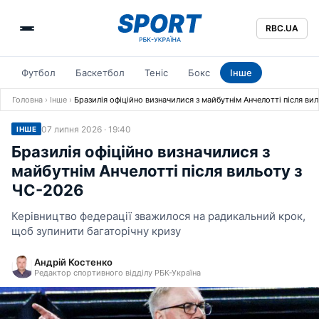
RBC.UA
Футбол
Баскетбол
Теніс
Бокс
Інше
Головна
›
Інше
›
Бразилія офіційно визначилися з майбутнім Анчелотті після ви
07 липня 2026 · 19:40
ІНШЕ
Бразилія офіційно визначилися з
майбутнім Анчелотті після вильоту з
ЧС-2026
Керівництво федерації зважилося на радикальний крок,
щоб зупинити багаторічну кризу
Андрій Костенко
Редактор спортивного відділу РБК-Україна