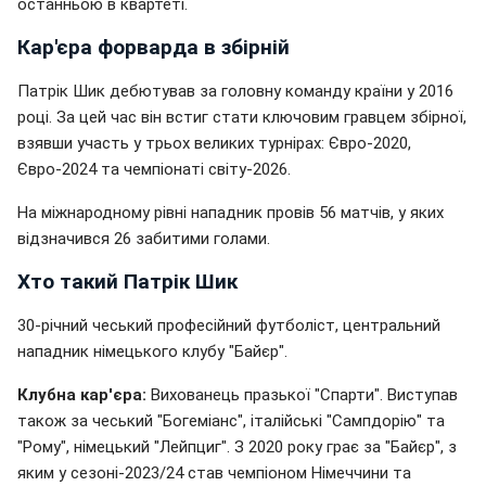
останньою в квартеті.
Кар'єра форварда в збірній
Патрік Шик дебютував за головну команду країни у 2016
році. За цей час він встиг стати ключовим гравцем збірної,
взявши участь у трьох великих турнірах: Євро-2020,
Євро-2024 та чемпіонаті світу-2026.
На міжнародному рівні нападник провів 56 матчів, у яких
відзначився 26 забитими голами.
Хто такий Патрік Шик
30-річний чеський професійний футболіст, центральний
нападник німецького клубу "Байєр".
Клубна кар'єра:
Вихованець празької "Спарти". Виступав
також за чеський "Богеміанс", італійські "Сампдорію" та
"Рому", німецький "Лейпциг". З 2020 року грає за "Байєр", з
яким у сезоні-2023/24 став чемпіоном Німеччини та