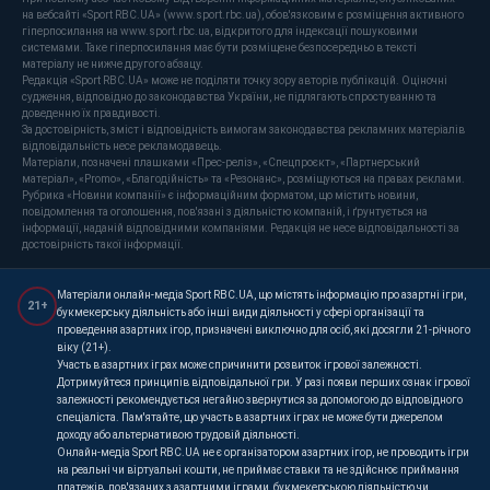
на вебсайті «Sport RBC.UA» (www.sport.rbc.ua), обов'язковим є розміщення активного
гіперпосилання на www.sport.rbc.ua, відкритого для індексації пошуковими
системами. Таке гіперпосилання має бути розміщене безпосередньо в тексті
матеріалу не нижче другого абзацу.
Редакція «Sport RBC.UA» може не поділяти точку зору авторів публікацій. Оціночні
судження, відповідно до законодавства України, не підлягають спростуванню та
доведенню їх правдивості.
За достовірність, зміст і відповідність вимогам законодавства рекламних матеріалів
відповідальність несе рекламодавець.
Матеріали, позначені плашками «Прес-реліз», «Спецпроєкт», «Партнерський
матеріал», «Promo», «Благодійність» та «Резонанс», розміщуються на правах реклами.
Рубрика «Новини компанії» є інформаційним форматом, що містить новини,
повідомлення та оголошення, пов'язані з діяльністю компаній, і ґрунтується на
інформації, наданій відповідними компаніями. Редакція не несе відповідальності за
достовірність такої інформації.
Матеріали онлайн-медіа Sport RBC.UA, що містять інформацію про азартні ігри,
21+
букмекерську діяльність або інші види діяльності у сфері організації та
проведення азартних ігор, призначені виключно для осіб, які досягли 21-річного
віку (21+).
Участь в азартних іграх може спричинити розвиток ігрової залежності.
Дотримуйтеся принципів відповідальної гри. У разі появи перших ознак ігрової
залежності рекомендується негайно звернутися за допомогою до відповідного
спеціаліста. Пам'ятайте, що участь в азартних іграх не може бути джерелом
доходу або альтернативою трудовій діяльності.
Онлайн-медіа Sport RBC.UA не є організатором азартних ігор, не проводить ігри
на реальні чи віртуальні кошти, не приймає ставки та не здійснює приймання
платежів, пов'язаних з азартними іграми, букмекерською діяльністю чи