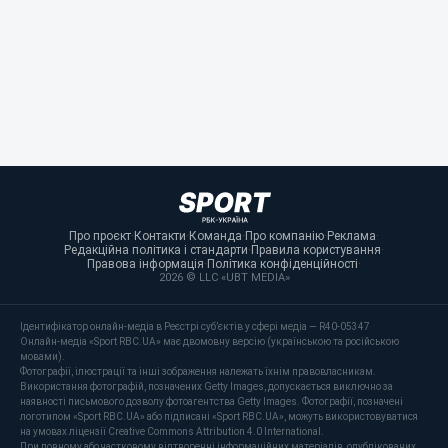
Про проєкт
·
Контакти
·
Команда
·
Про компанію
·
Реклама
·
Редакційна політика і стандарти
·
Правила користування
·
Правова інформація
·
Політика конфіденційності
·
2026 © LLC «UBT MEDIA»
Ідентифікатор онлайн-медіа в Реєстрі суб’єктів у сфері медіа — R40-05347
Онлайн-медіа «Sport RBC.UA» має двомовну версію (українською та російською
мовами).
Фотографії, ілюстрації та інші зображення належать їхнім правовласникам.
Використання фотографій, позначених Getty Images, допускається виключно за
наявності письмового дозволу фотоагентства Getty Images. Фотографії, позначені
логотипом «Sport RBC.UA» або підписані «Sport RBC.UA», можуть використовуватися
на умовах ліцензії Creative Commons Attribution 4.0 International.
При повному або частковому відтворенні інформаційних матеріалів, опублікованих