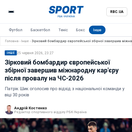
RBC.UA
Футбол
Баскетбол
Теніс
Бокс
Інше
Головна
›
Інше
›
Зірковий бомбардир європейської збірної завершив міжнар
25 червня 2026, 23:27
ІНШЕ
Зірковий бомбардир європейської
збірної завершив міжнародну кар'єру
після провалу на ЧС-2026
Патрік Шик оголосив про відхід з національної команди у
віці 30 років
Андрій Костенко
Редактор спортивного відділу РБК-Україна