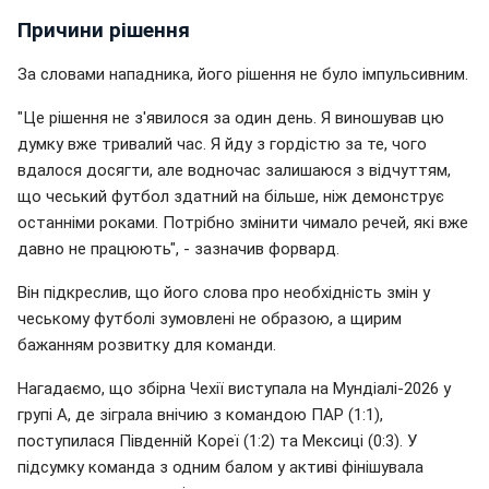
Причини рішення
За словами нападника, його рішення не було імпульсивним.
"Це рішення не з'явилося за один день. Я виношував цю
думку вже тривалий час. Я йду з гордістю за те, чого
вдалося досягти, але водночас залишаюся з відчуттям,
що чеський футбол здатний на більше, ніж демонструє
останніми роками. Потрібно змінити чимало речей, які вже
давно не працюють", - зазначив форвард.
Він підкреслив, що його слова про необхідність змін у
чеському футболі зумовлені не образою, а щирим
бажанням розвитку для команди.
Нагадаємо, що збірна Чехії виступала на Мундіалі-2026 у
групі А, де зіграла внічию з командою ПАР (1:1),
поступилася Південній Кореї (1:2) та Мексиці (0:3). У
підсумку команда з одним балом у активі фінішувала