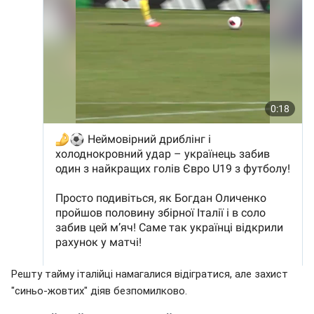
Решту тайму італійці намагалися відігратися, але захист
"синьо-жовтих" діяв безпомилково.