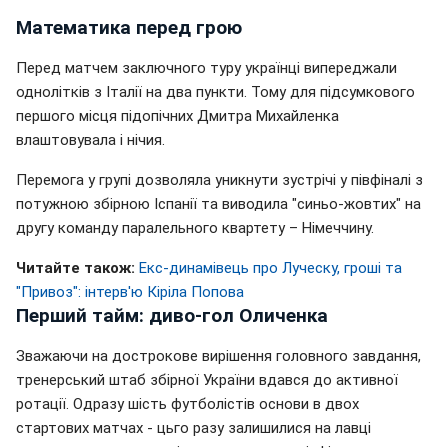
Математика перед грою
Перед матчем заключного туру українці випереджали
однолітків з Італії на два пункти. Тому для підсумкового
першого місця підопічних Дмитра Михайленка
влаштовувала і нічия.
Перемога у групі дозволяла уникнути зустрічі у півфіналі з
потужною збірною Іспанії та виводила "синьо-жовтих" на
другу команду паралельного квартету – Німеччину.
Читайте також:
Екс-динамівець про Луческу, гроші та
"Привоз": інтерв'ю Кіріла Попова
Перший тайм: диво-гол Оличенка
Зважаючи на дострокове вирішення головного завдання,
тренерський штаб збірної України вдався до активної
ротації. Одразу шість футболістів основи в двох
стартових матчах - цьго разу залишилися на лавці