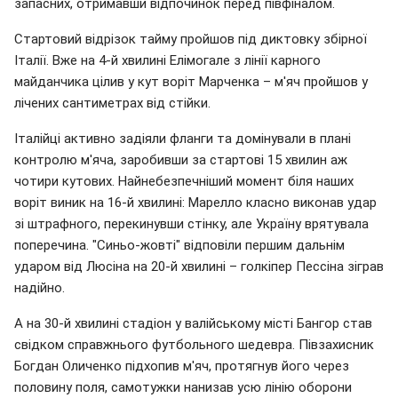
запасних, отримавши відпочинок перед півфіналом.
Стартовий відрізок тайму пройшов під диктовку збірної
Італії. Вже на 4-й хвилині Елімогале з лінії карного
майданчика цілив у кут воріт Марченка – м'яч пройшов у
лічених сантиметрах від стійки.
Італійці активно задіяли фланги та домінували в плані
контролю м'яча, заробивши за стартові 15 хвилин аж
чотири кутових. Найнебезпечніший момент біля наших
воріт виник на 16-й хвилині: Марелло класно виконав удар
зі штрафного, перекинувши стінку, але Україну врятувала
поперечина. "Синьо-жовті" відповіли першим дальнім
ударом від Люсіна на 20-й хвилині – голкіпер Пессіна зіграв
надійно.
А на 30-й хвилині стадіон у валійському місті Бангор став
свідком справжнього футбольного шедевра. Півзахисник
Богдан Оличенко підхопив м'яч, протягнув його через
половину поля, самотужки нанизав усю лінію оборони