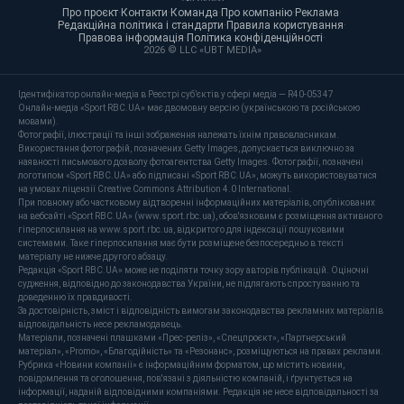
Про проєкт
·
Контакти
·
Команда
·
Про компанію
·
Реклама
·
Редакційна політика і стандарти
·
Правила користування
·
Правова інформація
·
Політика конфіденційності
·
2026 © LLC «UBT MEDIA»
Ідентифікатор онлайн-медіа в Реєстрі суб’єктів у сфері медіа — R40-05347
Онлайн-медіа «Sport RBC.UA» має двомовну версію (українською та російською
мовами).
Фотографії, ілюстрації та інші зображення належать їхнім правовласникам.
Використання фотографій, позначених Getty Images, допускається виключно за
наявності письмового дозволу фотоагентства Getty Images. Фотографії, позначені
логотипом «Sport RBC.UA» або підписані «Sport RBC.UA», можуть використовуватися
на умовах ліцензії Creative Commons Attribution 4.0 International.
При повному або частковому відтворенні інформаційних матеріалів, опублікованих
на вебсайті «Sport RBC.UA» (www.sport.rbc.ua), обов'язковим є розміщення активного
гіперпосилання на www.sport.rbc.ua, відкритого для індексації пошуковими
системами. Таке гіперпосилання має бути розміщене безпосередньо в тексті
матеріалу не нижче другого абзацу.
Редакція «Sport RBC.UA» може не поділяти точку зору авторів публікацій. Оціночні
судження, відповідно до законодавства України, не підлягають спростуванню та
доведенню їх правдивості.
За достовірність, зміст і відповідність вимогам законодавства рекламних матеріалів
відповідальність несе рекламодавець.
Матеріали, позначені плашками «Прес-реліз», «Спецпроєкт», «Партнерський
матеріал», «Promo», «Благодійність» та «Резонанс», розміщуються на правах реклами.
Рубрика «Новини компанії» є інформаційним форматом, що містить новини,
повідомлення та оголошення, пов'язані з діяльністю компаній, і ґрунтується на
інформації, наданій відповідними компаніями. Редакція не несе відповідальності за