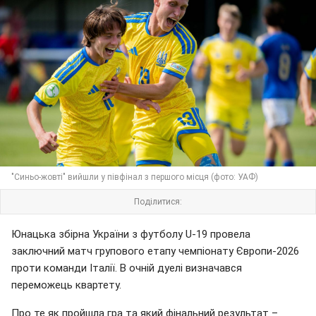
"Синьо-жовті" вийшли у півфінал з першого місця (фото: УАФ)
Поділитися:
Юнацька збірна України з футболу U-19 провела
заключний матч групового етапу чемпіонату Європи-2026
проти команди Італії. В очній дуелі визначався
переможець квартету.
Про те як пройшла гра та який фінальний результат –