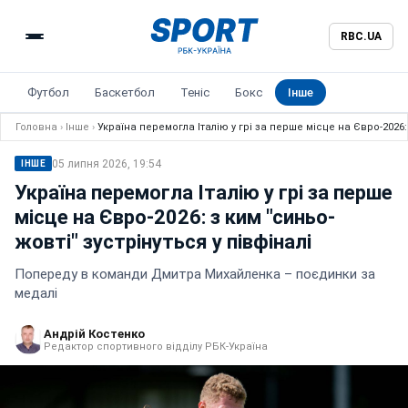
RBC.UA
Футбол
Баскетбол
Теніс
Бокс
Інше
Головна
›
Інше
›
Україна перемогла Італію у грі за перше місце на Євро-2026: 
05 липня 2026, 19:54
ІНШЕ
Україна перемогла Італію у грі за перше
місце на Євро-2026: з ким "синьо-
жовті" зустрінуться у півфіналі
Попереду в команди Дмитра Михайленка – поєдинки за
медалі
Андрій Костенко
Редактор спортивного відділу РБК-Україна