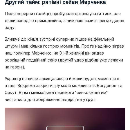
Другий тайм: рятівні сейви Марченка
Після перерви італійці спробували організувати тиск, але
діяли занадто прямолінійно, з чим наш захист легко давав
раду.
Ближче до кінця зустрічі суперник пішов на фінальний
штурм і мав кілька гострих моментів. Проте надійно зіграв
наш голкіпер Марченко: на 81-й хвилині він видав
розкішний подвійний сейв (другий удар відбив уже лежачи
на газоні).
Українці не лише захищалися, а й мали чудові моменти в
атаці. Зокрема закрити гру мали можливість Богданов та
Сикут. Втім і мінімальної перемоги "синьо-жовтим"
вистачило для збереження лідерства у групі.