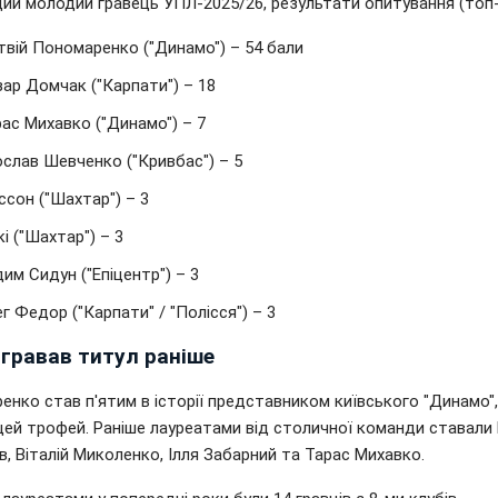
ий молодий гравець УПЛ-2025/26, результати опитування (топ-
твій Пономаренко ("Динамо") – 54 бали
зар Домчак ("Карпати") – 18
рас Михавко ("Динамо") – 7
ослав Шевченко ("Кривбас") – 5
іссон ("Шахтар") – 3
акі ("Шахтар") – 3
дим Сидун ("Епіцентр") – 3
ег Федор ("Карпати" / "Полісся") – 3
игравав титул раніше
нко став п'ятим в історії представником київського "Динамо",
цей трофей. Раніше лауреатами від столичної команди ставали 
, Віталій Миколенко, Ілля Забарний та Тарас Михавко.