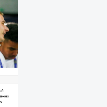
ий
евнено
го