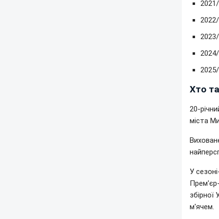
2021/
2022/
2023/
2024/
2025
Хто т
20-річни
міста Ми
Виховане
найперсп
У сезон
Прем'єр-
збірної 
м'ячем.