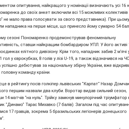
ментом опитування, найкращого у номінації визначають усі 16 
номаренка до своїх анкет включили всі 15 можливих колективів
" не мало права голосувати за свого представника). При цьому
ли нападника на перше місце, що принесло йому сумарно 54 бал
ому сезоні Пономаренко продемонстрував феноменальну
ативність, ставши найкращим бомбардиром УПЛ. У його активі 1
поєдинках елітного дивізіону. Крім того, нападник забив 2 м'ячі 
 1 гол у єврокубках, 8 голів у лізі U-19, а також відзначився на Ч
а успішно дебютував за національну збірну України, вже відкрив
 головну команду країни.
сце в рейтингу посів голкіпер львівських "Карпат" Назар Домчак
якого першим назвали два клуби. Воротар видав сильний сезон,
ши 14 матчів "на нуль". Трійку замкнув минулорічний тріумфатор 
ик "Динамо" Тарас Михавко (7 балів). Загалом під час опитуван
ися 17 гравців, зокрема 5 бразильських легіонерів донецького
".