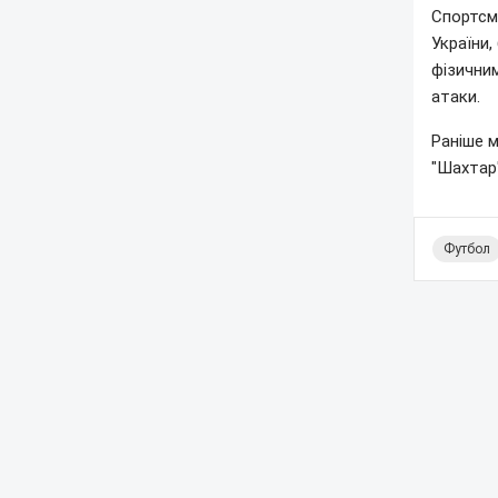
Спортсме
України,
фізичним
атаки.
Раніше м
"Шахтар"
Футбол