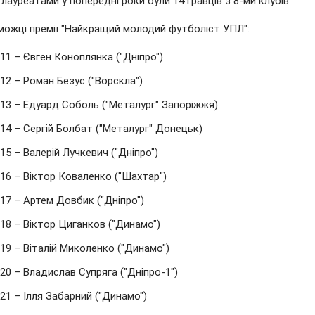
лауреатами у попередні роки були 14 гравців з 8-ми клубів.
еможці премії "Найкращий молодий футболіст УПЛ":
11 – Євген Коноплянка ("Дніпро")
12 – Роман Безус ("Ворскла")
13 – Едуард Соболь ("Металург" Запоріжжя)
14 – Сергій Болбат ("Металург" Донецьк)
15 – Валерій Лучкевич ("Дніпро")
16 – Віктор Коваленко ("Шахтар")
17 – Артем Довбик ("Дніпро")
18 – Віктор Циганков ("Динамо")
19 – Віталій Миколенко ("Динамо")
20 – Владислав Супряга ("Дніпро-1")
21 – Ілля Забарний ("Динамо")