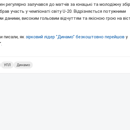
н регулярно залучався до матчів за юнацькі та молодіжну збір
 брав участь у чемпіонаті світу U-20. Відрізняється потужними
и даними, високим гольовим відчуттям та якісною грою на віс
и писали, як
зірковий лідер "Динамо" безкоштовно перейшов
у
.
УПЛ
Динамо