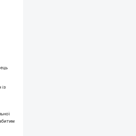
нець
 із
льної
забитим