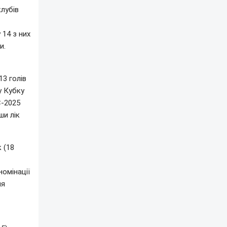
клубів
 14 з них
и.
3 голів
у Кубку
С-2025
ши лік
 (18
номінації
ня