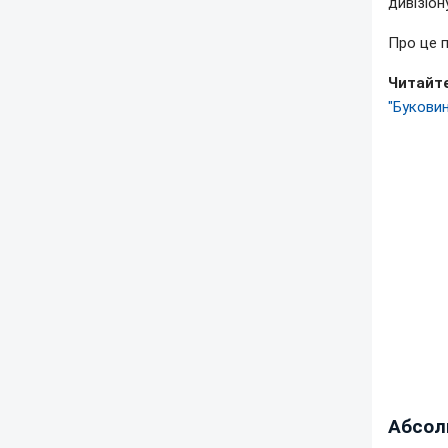
дивізіону
Про це 
Читайте
"Буковин
Абсол