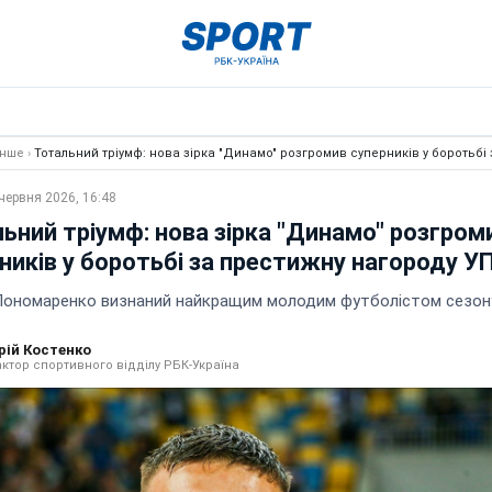
Інше
›
Тотальний тріумф: нова зірка "Динамо" розгромив суперників у боротьбі
червня 2026, 16:48
ьний тріумф: нова зірка "Динамо" розгром
ників у боротьбі за престижну нагороду У
Пономаренко визнаний найкращим молодим футболістом сезон
рій Костенко
ктор спортивного відділу РБК-Україна