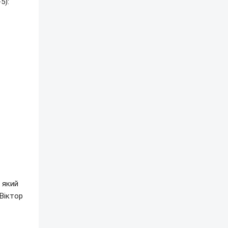
5):
 який
Віктор