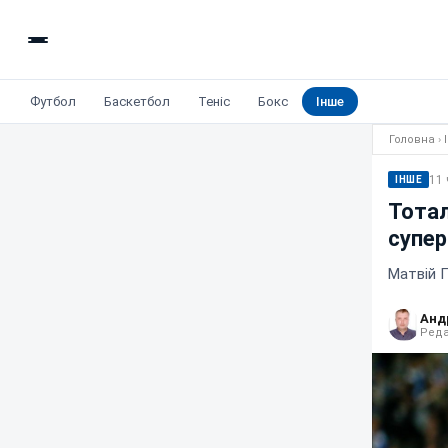
Футбол
Баскетбол
Теніс
Бокс
Інше
Головна
›
11 
ІНШЕ
Тотал
супер
Матвій 
Анд
Реда