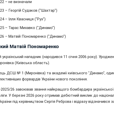
22 – не визначали
23 – Георгій Судаков ("Шахтар")
24 – Ілля Квасниця ("Рух")
25 – Тарас Михавко ("Динамо")
/26 – Матвій Пономаренко ("Динамо")
акий Матвій Пономаренко
й український нападник (народився 11 січня 2006 року). Уродже
ронівка (Київська область).
ць ДСШ № 1 (Миронівка) та академії київського "Динамо", один
ективніших форвардів України нового покоління.
і-2025/26 завоював звання найкращого бомбардира української
ліги. У березні 2026 року отримав дебютний виклик до націона
України під керівництвом Сергія Реброва і відразу відзначився 