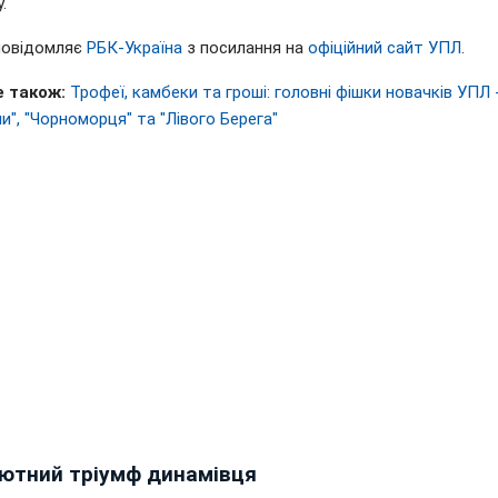
.
повідомляє
РБК-Україна
з посилання на
офіційний сайт УПЛ
.
 також:
Трофеї, камбеки та гроші: головні фішки новачків УПЛ 
и", "Чорноморця" та "Лівого Берега"
ютний тріумф динамівця