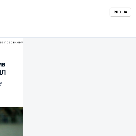
RBC.UA
 за престижну нагороду УПЛ
ив
ПЛ
у