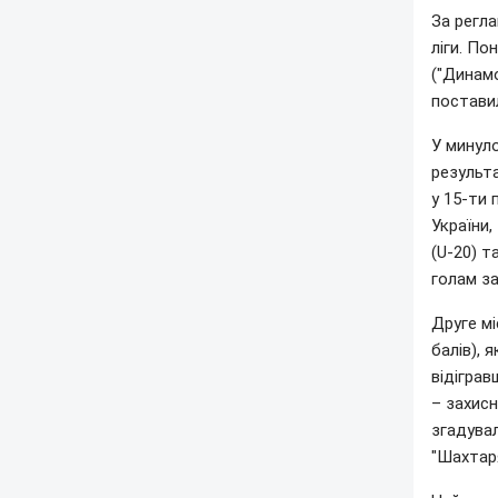
За регла
ліги. По
("Динамо
постави
У минул
результ
у 15-ти 
України,
(U-20) т
голам за
Друге мі
балів), 
відіграв
– захисн
згадувал
"Шахтаря