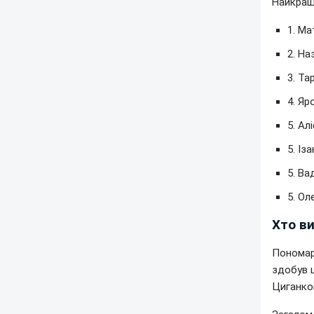
Найкращ
1. Ма
2. На
3. Та
4. Яр
5. Ал
5. Із
5. Ва
5. Ол
Хто в
Пономаре
здобув 
Циганков