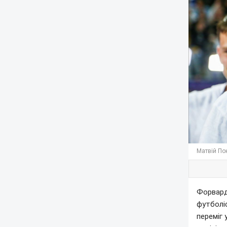
Матвій По
Форвард
футболіс
переміг 