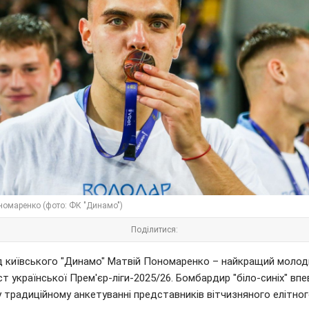
номаренко (фото: ФК "Динамо")
Поділитися:
 київського "Динамо" Матвій Пономаренко – найкращий молод
т української Прем'єр-ліги-2025/26. Бомбардир "біло-синіх" вп
у традиційному анкетуванні представників вітчизняного елітно