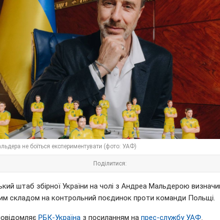
льдера не боїться експериментувати (фото: УАФ)
Поділитися:
кий штаб збірної України на чолі з Андреа Мальдерою визначив
им складом на контрольний поєдинок проти команди Польщі.
повідомляє
РБК-Україна
з посиланням на
прес-службу УАФ
.