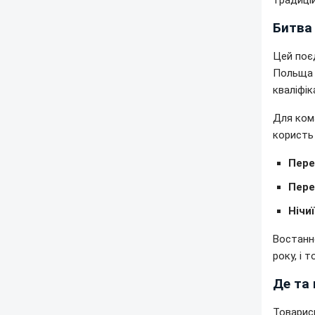
традиці
Битва
Цей поєд
Польща 
кваліфік
Для кома
користь 
Пере
Пере
Нічиї
Востаннє
року, і 
Де та
Товарись