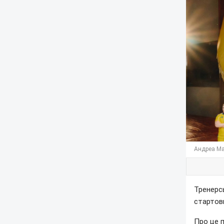
Андреа Ма
Тренерсь
стартов
Про це 