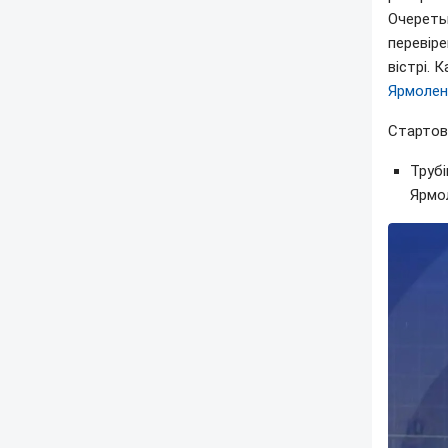
Очереть
перевіре
вістрі. 
Ярмолен
Стартови
Трубі
Ярмол