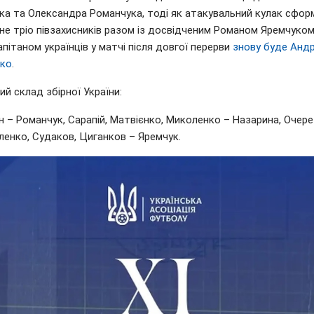
ка та Олександра Романчука, тоді як атакувальний кулак сфор
не тріо півзахисників разом із досвідченим Романом Яремчуком
Капітаном українців у матчі після довгої перерви
знову буде Андр
ко
.
й склад збірної України:
н – Романчук, Сарапій, Матвієнко, Миколенко – Назарина, Очер
енко, Судаков, Циганков – Яремчук.