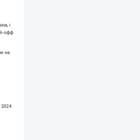
на, і
ей-офф
не на
 2024