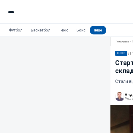
Футбол
Баскетбол
Теніс
Бокс
Інше
Головна
›
31 
ІНШЕ
Старт
склад
Стали ві
Анд
Реда