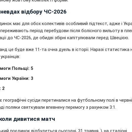
йному жовтому комплекті форми.
 невдах відбору ЧС-2026
инок має для обох колективів особливий підтекст, адже і Украї
переживають період перебудови після болісного вильоту в пл
ації до ЧС-2026, де обидві збірні капітулювали перед Швецією.
нд це буде вже 11-та очна дуель в історії. Наразі статистика 
українців:
моги Польщі: 5
моги України: 3
: 2
 географічні сусіди перетиналися на футбольному полі в червні
тоді поляки святкували впевнену перемогу з рахунком 3:1.
 коли дивитися матч
кий поєдинок відбудеться сьогодні, 31 травня, ), на стадіоні