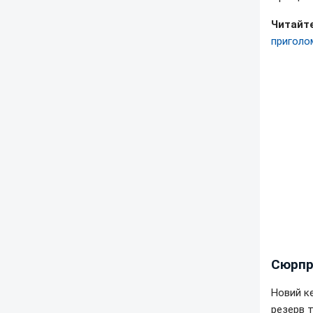
Читайте
приголо
Сюрпр
Новий ке
резерв т