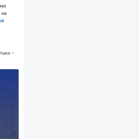
мує
 на
ій
етько –