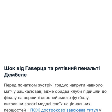
Шок від Гаверца та рятівний пенальті
Дембеле
Перед початком зустрічі градус напруги навколо
матчу зашкалював, адже обидва клуби підійшли до
фіналу на вершині європейського футболу,
вигравши золоті медалі своїх національних
першостей -
ПСЖ достроково завоював титул
у