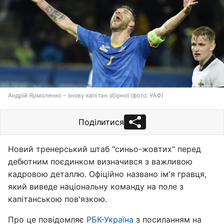
Андрій Ярмоленко – знову капітан збірної (фото: УАФ)
Поділитися
Новий тренерський штаб "синьо-жовтих" перед
дебютним поєдинком визначився з важливою
кадровою деталлю. Офіційно названо ім'я гравця,
який виведе національну команду на поле з
капітанською пов'язкою.
Про це повідомляє
РБК-Україна
з посиланням на