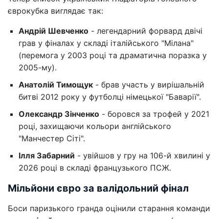
єврокубка виглядає так:
Андрій Шевченко
- легендарний форвард двічі
грав у фіналах у складі італійського "Мілана"
(перемога у 2003 році та драматична поразка у
2005-му).
Анатолій Тимощук
- брав участь у вирішальній
битві 2012 року у футболці німецької "Баварії".
Олександр Зінченко
- боровся за трофей у 2021
році, захищаючи кольори англійського
"Манчестер Сіті".
Ілля Забарний
- увійшов у гру на 106-й хвилині у
2026 році в складі французького ПСЖ.
Мільйони євро за валідольний фінал
Боси паризького гранда оцінили старання команди