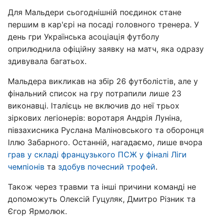
Для Мальдери сьогоднішній поєдинок стане
першим в кар'єрі на посаді головного тренера. У
день гри Українська асоціація футболу
оприлюднила офіційну заявку на матч, яка одразу
здивувала багатьох.
Мальдера викликав на збір 26 футболістів, але у
фінальний список на гру потрапили лише 23
виконавці. Італієць не включив до неї трьох
зіркових легіонерів: воротаря Андрія Луніна,
півзахисника Руслана Маліновського та оборонця
Іллю Забарного. Останній, нагадаємо, лише вчора
грав у складі французького ПСЖ у фіналі Ліги
чемпіонів
та
здобув почесний трофей
.
Також через травми та інші причини команді не
допоможуть Олексій Гуцуляк, Дмитро Різник та
Єгор Ярмолюк.