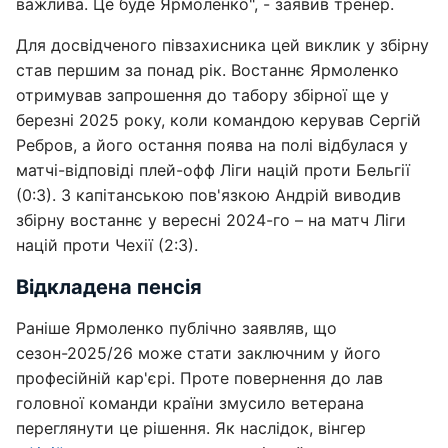
важлива. Це буде Ярмоленко", - заявив тренер.
Для досвідченого півзахисника цей виклик у збірну
став першим за понад рік. Востаннє Ярмоленко
отримував запрошення до табору збірної ще у
березні 2025 року, коли командою керував Сергій
Ребров, а його остання поява на полі відбулася у
матчі-відповіді плей-офф Ліги націй проти Бельгії
(0:3). З капітанською пов'язкою Андрій виводив
збірну востаннє у вересні 2024-го – на матч Ліги
націй проти Чехії (2:3).
Відкладена пенсія
Раніше Ярмоленко публічно заявляв, що
сезон-2025/26 може стати заключним у його
професійній кар'єрі. Проте повернення до лав
головної команди країни змусило ветерана
переглянути це рішення. Як наслідок, вінгер