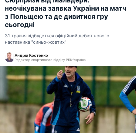
Сюрпризи від Мальдери:
неочікувана заявка України на матч
з Польщею та де дивитися гру
сьогодні
31 травня відбудеться офіційний дебют нового
наставника "синьо-жовтих"
Андрій Костенко
Редактор спортивного відділу РБК-Україна