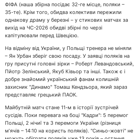
ФІФА (наша збірна посідає 32-ге місце, поляки –
35-те). Крім того, обидва колективи пережили
однакову драму у березні – у стикових матчах за
вихід на ЧС-2026 обидві збірні по черзі
капітулювали перед Швецією.
На відміну від України, у Польщі тренера не міняли
– Ян Урбан зберіг свою посаду. У заявці поляків на
гру присутні головні зірки – Роберт Левандовський,
Пйотр Зелінський, Якуб Ківьор та інші. Також є і
добре знайомий український фанам колишній
захисник "Динамо" Томаш Кендзьора, який зараз
представляє грецький ПАОК.
Майбутній матч стане 11-м в історії зустрічей
сусідів. Поки перевага на боці "Кадри": 5 перемог
Польщі, 2 нічиї та 3 перемоги України (різниця
м'ячів – 14:10 на користь поляків). "Синьо-жовті" не
можуть обіграти поляків уже 13 років – остання