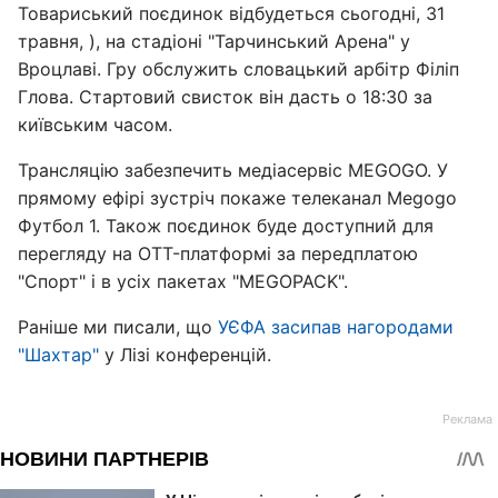
Товариський поєдинок відбудеться сьогодні, 31
травня, ), на стадіоні "Тарчинський Арена" у
Вроцлаві. Гру обслужить словацький арбітр Філіп
Глова. Стартовий свисток він дасть о 18:30 за
київським часом.
Трансляцію забезпечить медіасервіс MEGOGO. У
прямому ефірі зустріч покаже телеканал Megogo
Футбол 1. Також поєдинок буде доступний для
перегляду на OTT-платформі за передплатою
"Спорт" і в усіх пакетах "MEGOPACK".
Раніше ми писали, що
УЄФА засипав нагородами
"Шахтар"
у Лізі конференцій.