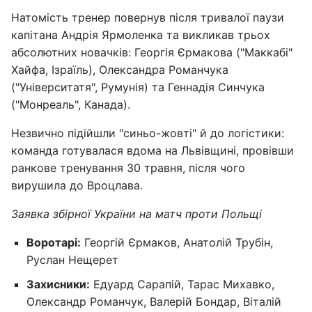
Натомість тренер повернув після тривалої паузи
капітана Андрія Ярмоленка та викликав трьох
абсолютних новачків: Георгія Єрмакова ("Маккабі"
Хайфа, Ізраїль), Олександра Романчука
("Університатя", Румунія) та Геннадія Синчука
("Монреаль", Канада).
Незвично підійшли "синьо-жовті" й до логістики:
команда готувалася вдома на Львівщині, провівши
ранкове тренування 30 травня, після чого
вирушила до Вроцлава.
Заявка збірної України на матч проти Польщі
Воротарі:
Георгій Єрмаков, Анатолій Трубін,
Руслан Нещерет
Захисники:
Едуард Сарапій, Тарас Михавко,
Олександр Романчук, Валерій Бондар, Віталій