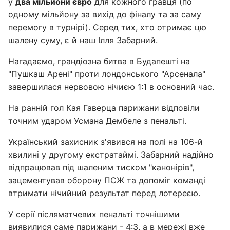
у
два мільйони євро
для кожного гравця (по
одному мільйону за вихід до фіналу та за саму
перемогу в турнірі). Серед тих, хто отримає цю
шалену суму, є й наш Ілля Забарний.
Нагадаємо, грандіозна битва в Будапешті на
"Пушкаш Арені" проти лондонського "Арсенала"
завершилася нервовою нічиєю 1:1 в основний час.
На ранній гол Кая Гаверца парижани відповіли
точним ударом Усмана Дембеле з пенальті.
Український захисник з'явився на полі на 106-й
хвилині у другому екстратаймі. Забарний надійно
відпрацював під шаленим тиском "канонірів",
зацементував оборону ПСЖ та допоміг команді
втримати нічийний результат перед лотереєю.
У серії післяматчевих пенальті точнішими
виявилися саме парижани - 4:3, а в мережі вже