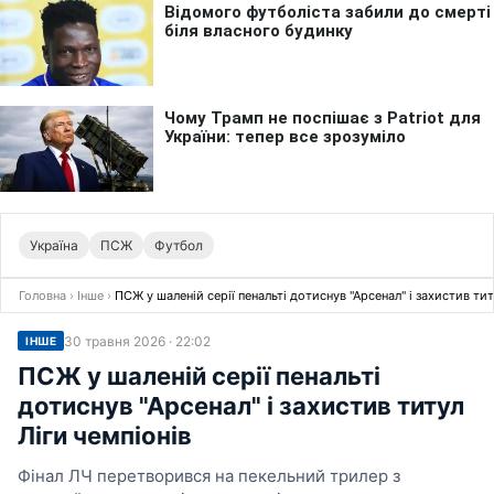
Україна
ПСЖ
Футбол
Головна
›
Інше
›
ПСЖ у шаленій серії пенальті дотиснув "Арсенал" і захистив тит
30 травня 2026 · 22:02
ІНШЕ
ПСЖ у шаленій серії пенальті
дотиснув "Арсенал" і захистив титул
Ліги чемпіонів
Фінал ЛЧ перетворився на пекельний трилер з