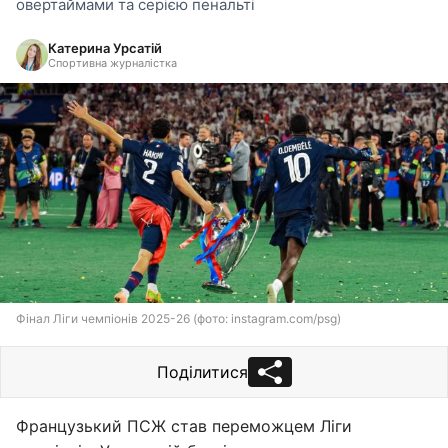
овертаймами та серією пенальті
Катерина Урсатій
Спортивна журналістка
Фінал Ліги чемпіонів 2025-26 (фото: instagram.com/psg)
Поділитися
Французький ПСЖ став переможцем Ліги