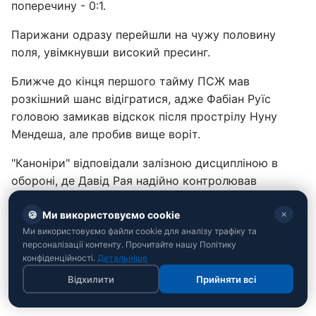
поперечину - 0:1.
Парижани одразу перейшли на чужу половину
поля, увімкнувши високий пресинг.
Ближче до кінця першого тайму ПСЖ мав
розкішний шанс відігратися, адже Фабіан Руїс
головою замикав відскок після прострілу Нуну
Мендеша, але пробив вище воріт.
"Каноніри" відповідали залізною дисципліною в
обороні, де Давід Рая надійно контролював
ситуацію.
🍪
Ми використовуємо cookie
✕
Рятівний момент для французів настав на 62-й
Ми використовуємо файли cookie для аналізу трафіку та
хвилині. Головна зірка паризьких атак Хвіча
персоналізації контенту. Прочитайте нашу Політику
конфіденційності.
Детальніше
Кварацхелія накрутив захисників на фланзі
штрафного майданчика, де Крістіан Москера
Відхилити
Прийняти всі
просто завалив грузинського вінгера на газон.