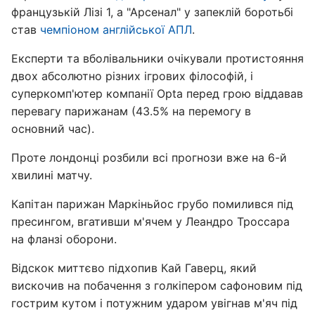
французькій Лізі 1, а "Арсенал" у запеклій боротьбі
став
чемпіоном англійської АПЛ
.
Експерти та вболівальники очікували протистояння
двох абсолютно різних ігрових філософій, і
суперкомп'ютер компанії Opta перед грою віддавав
перевагу парижанам (43.5% на перемогу в
основний час).
Проте лондонці розбили всі прогнози вже на 6-й
хвилині матчу.
Капітан парижан Маркіньйос грубо помилився під
пресингом, вгативши м'ячем у Леандро Троссара
на фланзі оборони.
Відскок миттєво підхопив Кай Гаверц, який
вискочив на побачення з голкіпером сафоновим під
гострим кутом і потужним ударом увігнав м'яч під