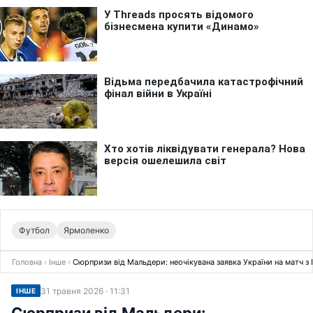
Футбол
Ярмоленко
Головна
›
Інше
›
Сюрпризи від Мальдери: неочікувана заявка України на матч з
31 травня 2026 · 11:31
ІНШЕ