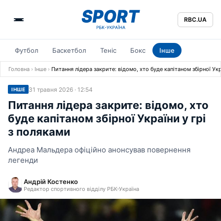
RBC.UA
Футбол
Баскетбол
Теніс
Бокс
Інше
Головна
›
Інше
›
Питання лідера закрите: відомо, хто буде капітаном збірної Укр
31 травня 2026 · 12:54
ІНШЕ
Питання лідера закрите: відомо, хто
буде капітаном збірної України у грі
з поляками
Андреа Мальдера офіційно анонсував повернення
легенди
Андрій Костенко
Редактор спортивного відділу РБК-Україна