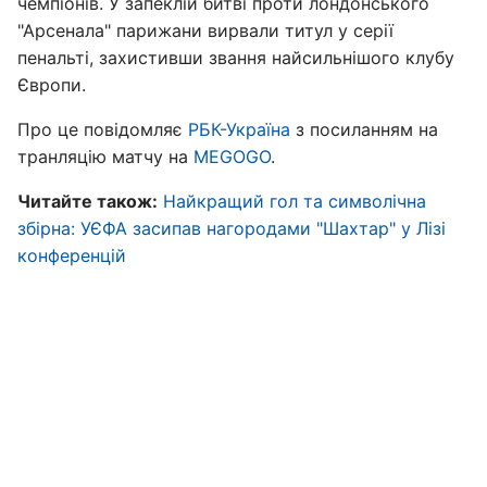
чемпіонів. У запеклій битві проти лондонського
"Арсенала" парижани вирвали титул у серії
пенальті, захистивши звання найсильнішого клубу
Європи.
Про це повідомляє
РБК-Україна
з посиланням на
транляцію матчу на
MEGOGO
.
Читайте також:
Найкращий гол та символічна
збірна: УЄФА засипав нагородами "Шахтар" у Лізі
конференцій