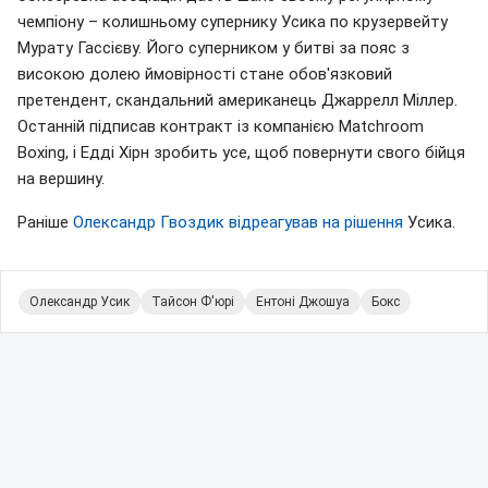
чемпіону – колишньому супернику Усика по крузервейту
Мурату Гассієву. Його суперником у битві за пояс з
високою долею ймовірності стане обов'язковий
претендент, скандальний американець Джаррелл Міллер.
Останній підписав контракт із компанією Matchroom
Boxing, і Едді Хірн зробить усе, щоб повернути свого бійця
на вершину.
Раніше
Олександр Гвоздик відреагував на рішення
Усика.
Олександр Усик
Тайсон Ф'юрі
Ентоні Джошуа
Бокс