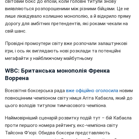
світовий бокс до епохи, коли головні титули знову
виявляються розпорошеними між різними бійцями. Це не
лише ліквідувало колишню монополію, а й відкрило пряму
дорогу для амбітних претендентів, які роками чекали на
свій шанс.
Провідні промоутери світу вже розпочали залаштункові
ігри, і ось як виглядають нові розклади та потенційні
мегафайти у найближчому майбутньому.
WBC: Британська монополія Френка
Воррена
Всесвітня боксерська рада
вже офіційно оголосила
новим
повноцінним чемпіоном світу німця Агіта Кабаєла, який до
цього володів титулом тимчасового чемпіона.
Найімовірніший сценарій розвитку подій тут – бій Кабаєла
проти першого номера рейтингу, екс-чемпіона світу
Тайсона Ф'юрі. Обидва боксери представляють