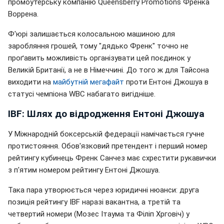
промоутерську компанію Queensberry Promotions Френка
Воррена.
Ф'юрі залишається колосальною машиною для
заробляння грошей, тому "дядько Френк" точно не
проґавить можливість організувати цей поєдинок у
Великій Британії, а не в Німеччині. До того ж для Тайсона
виходити на
майбутній мегафайт
проти Ентоні Джошуа в
статусі чемпіона WBC набагато вигідніше.
IBF: Шлях до відродження Ентоні Джошуа
У Міжнародній боксерській федерації намічається гучне
протистояння. Обов'язковий претендент і перший номер
рейтингу кубинець Френк Санчез має схрестити рукавички
з п'ятим номером рейтингу Ентоні Джошуа.
Така пара утворюється через юридичні нюанси: друга
позиція рейтингу IBF наразі вакантна, а третій та
четвертий номери (Мозес Ітаума та Філіп Хрговіч) у