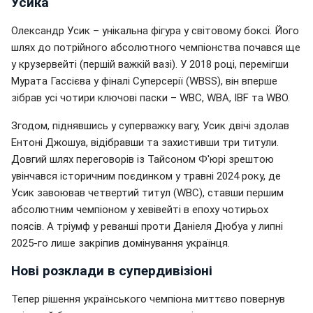
Усика
Олександр Усик – унікальна фігура у світовому боксі. Його
шлях до потрійного абсолютного чемпіонства почався ще
у крузервейті (першій важкій вазі). У 2018 році, перемігши
Мурата Гассієва у фіналі Суперсерії (WBSS), він вперше
зібрав усі чотири ключові паски – WBC, WBA, IBF та WBO.
Згодом, піднявшись у суперважку вагу, Усик двічі здолав
Ентоні Джошуа, відібравши та захистивши три титули.
Довгий шлях переговорів із Тайсоном Ф'юрі зрештою
увінчався історичним поєдинком у травні 2024 року, де
Усик завоював четвертий титул (WBC), ставши першим
абсолютним чемпіоном у хевівейті в епоху чотирьох
поясів. А тріумф у реванші проти Даніеля Дюбуа у липні
2025-го лише закріпив домінування українця.
Нові розклади в супердивізіоні
Тепер рішення українського чемпіона миттєво повернув