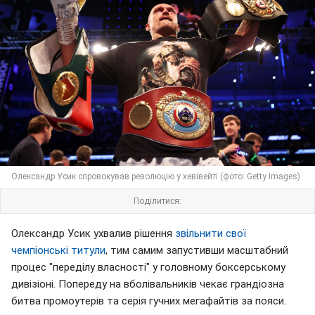
Олександр Усик спровокував революцію у хевівейті (фото: Getty Images)
Поділитися:
Олександр Усик ухвалив рішення
звільнити свої
чемпіонські титули
, тим самим запустивши масштабний
процес "переділу власності" у головному боксерському
дивізіоні. Попереду на вболівальників чекає грандіозна
битва промоутерів та серія гучних мегафайтів за пояси.