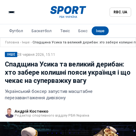
RBC.UA
Футбол
Баскетбол
Теніс
Бокс
Інше
Головна
›
Інше
›
Спадщина Усика та великий дерибан: хто забере колишні п
28 червня 2026, 15:11
ІНШЕ
Спадщина Усика та великий дерибан:
хто забере колишні пояси українця і що
чекає на суперважку вагу
Український боксер запустив масштабне
перезавантаження дивізіону
Андрій Костенко
Редактор спортивного відділу РБК-Україна