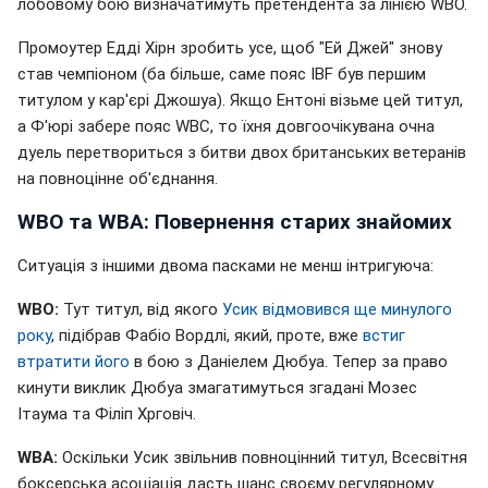
лобовому бою визначатимуть претендента за лінією WBO.
Промоутер Едді Хірн зробить усе, щоб "Ей Джей" знову
став чемпіоном (ба більше, саме пояс IBF був першим
титулом у кар'єрі Джошуа). Якщо Ентоні візьме цей титул,
а Ф'юрі забере пояс WBC, то їхня довгоочікувана очна
дуель перетвориться з битви двох британських ветеранів
на повноцінне об'єднання.
WBO та WBA: Повернення старих знайомих
Ситуація з іншими двома пасками не менш інтригуюча:
WBO:
Тут титул, від якого
Усик відмовився ще минулого
року
, підібрав Фабіо Вордлі, який, проте, вже
встиг
втратити його
в бою з Даніелем Дюбуа. Тепер за право
кинути виклик Дюбуа змагатимуться згадані Мозес
Ітаума та Філіп Хрговіч.
WBA:
Оскільки Усик звільнив повноцінний титул, Всесвітня
боксерська асоціація дасть шанс своєму регулярному