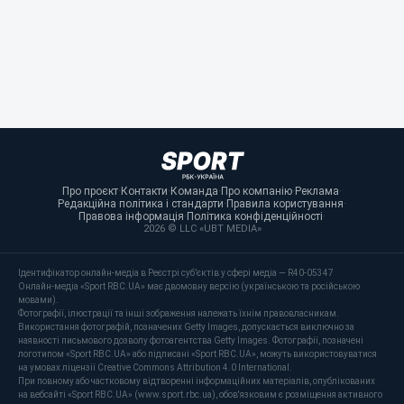
Про проєкт
·
Контакти
·
Команда
·
Про компанію
·
Реклама
·
Редакційна політика і стандарти
·
Правила користування
·
Правова інформація
·
Політика конфіденційності
·
2026 © LLC «UBT MEDIA»
Ідентифікатор онлайн-медіа в Реєстрі суб’єктів у сфері медіа — R40-05347
Онлайн-медіа «Sport RBC.UA» має двомовну версію (українською та російською
мовами).
Фотографії, ілюстрації та інші зображення належать їхнім правовласникам.
Використання фотографій, позначених Getty Images, допускається виключно за
наявності письмового дозволу фотоагентства Getty Images. Фотографії, позначені
логотипом «Sport RBC.UA» або підписані «Sport RBC.UA», можуть використовуватися
на умовах ліцензії Creative Commons Attribution 4.0 International.
При повному або частковому відтворенні інформаційних матеріалів, опублікованих
на вебсайті «Sport RBC.UA» (www.sport.rbc.ua), обов'язковим є розміщення активного