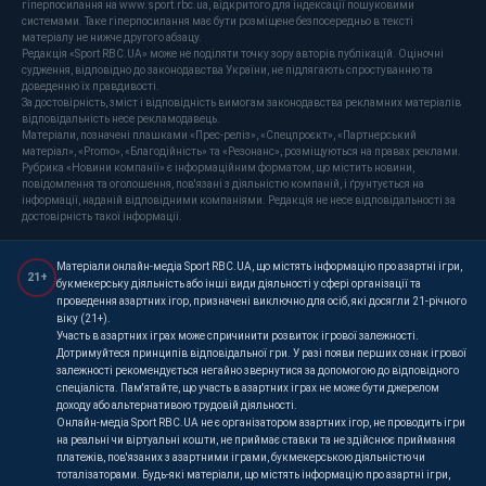
гіперпосилання на www.sport.rbc.ua, відкритого для індексації пошуковими
системами. Таке гіперпосилання має бути розміщене безпосередньо в тексті
матеріалу не нижче другого абзацу.
Редакція «Sport RBC.UA» може не поділяти точку зору авторів публікацій. Оціночні
судження, відповідно до законодавства України, не підлягають спростуванню та
доведенню їх правдивості.
За достовірність, зміст і відповідність вимогам законодавства рекламних матеріалів
відповідальність несе рекламодавець.
Матеріали, позначені плашками «Прес-реліз», «Спецпроєкт», «Партнерський
матеріал», «Promo», «Благодійність» та «Резонанс», розміщуються на правах реклами.
Рубрика «Новини компанії» є інформаційним форматом, що містить новини,
повідомлення та оголошення, пов'язані з діяльністю компаній, і ґрунтується на
інформації, наданій відповідними компаніями. Редакція не несе відповідальності за
достовірність такої інформації.
Матеріали онлайн-медіа Sport RBC.UA, що містять інформацію про азартні ігри,
21+
букмекерську діяльність або інші види діяльності у сфері організації та
проведення азартних ігор, призначені виключно для осіб, які досягли 21-річного
віку (21+).
Участь в азартних іграх може спричинити розвиток ігрової залежності.
Дотримуйтеся принципів відповідальної гри. У разі появи перших ознак ігрової
залежності рекомендується негайно звернутися за допомогою до відповідного
спеціаліста. Пам'ятайте, що участь в азартних іграх не може бути джерелом
доходу або альтернативою трудовій діяльності.
Онлайн-медіа Sport RBC.UA не є організатором азартних ігор, не проводить ігри
на реальні чи віртуальні кошти, не приймає ставки та не здійснює приймання
платежів, пов'язаних з азартними іграми, букмекерською діяльністю чи
тоталізаторами. Будь-які матеріали, що містять інформацію про азартні ігри,