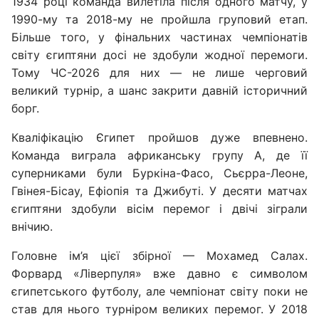
1934 році команда вилетіла після одного матчу, у
1990-му та 2018-му не пройшла груповий етап.
Більше того, у фінальних частинах чемпіонатів
світу єгиптяни досі не здобули жодної перемоги.
Тому ЧС-2026 для них — не лише черговий
великий турнір, а шанс закрити давній історичний
борг.
Кваліфікацію Єгипет пройшов дуже впевнено.
Команда виграла африканську групу А, де її
суперниками були Буркіна-Фасо, Сьєрра-Леоне,
Гвінея-Бісау, Ефіопія та Джибуті. У десяти матчах
єгиптяни здобули вісім перемог і двічі зіграли
внічию.
Головне ім’я цієї збірної — Мохамед Салах.
Форвард «Ліверпуля» вже давно є символом
єгипетського футболу, але чемпіонат світу поки не
став для нього турніром великих перемог. У 2018