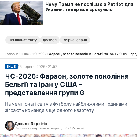
Чемпіонат світу
Футбол
Збірна Іспанії
Головна
›
Інше
›
ЧС-2026: Фараон, золоте покоління Бельгії та Іран у США – пр
15 червня 2026 · 21:57
ІНШЕ
ЧС-2026: Фараон, золоте покоління
Бельгії та Іран у США –
представлення групи G
На чемпіонаті світу з футболу найближчими годинами
зіграють команди з ще одного квартету
Данило Вереітін
Керівник спортивної редакції РБК-Україна