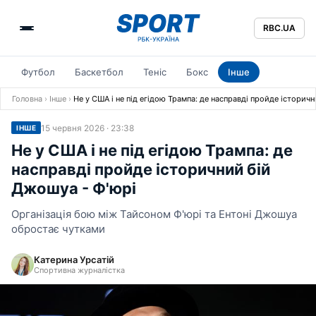
RBC.UA
Футбол
Баскетбол
Теніс
Бокс
Інше
Головна
›
Інше
›
Не у США і не під егідою Трампа: де насправді пройде історич
15 червня 2026 · 23:38
ІНШЕ
Не у США і не під егідою Трампа: де
насправді пройде історичний бій
Джошуа - Ф'юрі
Організація бою між Тайсоном Ф'юрі та Ентоні Джошуа
обростає чутками
Катерина Урсатій
Спортивна журналістка