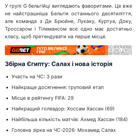
У групі G бельгійці виглядають фаворитами. Це вже
не найстрашніша Бельгія останнього десятиліття,
але команда з Де Брюйне, Лукаку, Куртуа, Доку,
Троссаром і Тілемансом все одно має достатньо
класу, щоб претендувати на перше місце.
Збірна Єгипту: Салах і нова історія
Участь на ЧС: 3 рази
Найкраще досягнення: груповий етап
Місце в рейтингу FIFA: 29
Найкращий голеадор: Хоссам Хассан (69)
Найбільша кількість матчів: Ахмед Хассан (184)
Головна зірка на ЧС-2026: Мохамед Салах