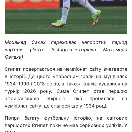
Мохамед Салах переживає непростий період
кар'єри (фото: Instagram-сторінка Мохамеда
Салаха)
Єгипет повертається на чемпіонат світу вчетверте
в історії. До цього «фараони» грали на мундіалях
1934, 1990 і 2018 років, а також кваліфікувалися на
турнір 2026 року. Саме Єгипет став першою
африканською збірною, яка пробилася на
чемпіонат світу: це сталося ще у 1934 році.
Попри багату футбольну історію, на світових
першостях Єгипет поки не мав серйозних успіхів. У