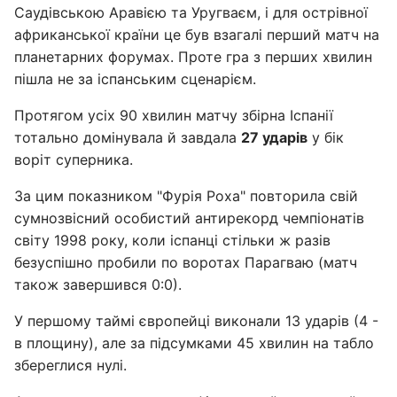
Саудівською Аравією та Уругваєм, і для острівної
африканської країни це був взагалі перший матч на
планетарних форумах. Проте гра з перших хвилин
пішла не за іспанським сценарієм.
Протягом усіх 90 хвилин матчу збірна Іспанії
тотально домінувала й завдала
27 ударів
у бік
воріт суперника.
За цим показником "Фурія Роха" повторила свій
сумнозвісний особистий антирекорд чемпіонатів
світу 1998 року, коли іспанці стільки ж разів
безуспішно пробили по воротах Парагваю (матч
також завершився 0:0).
У першому таймі європейці виконали 13 ударів (4 -
в площину), але за підсумками 45 хвилин на табло
збереглися нулі.