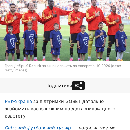
Гравці збірної Бельгії поки не належать до фаворитів ЧС 2026 (фото:
Getty Images)
Поділитися
РБК-Україна
за підтримки GGBET детально
знайомить вас із кожним представником цього
квартету.
Світовий футбольний турнір
— подія, на яку ми