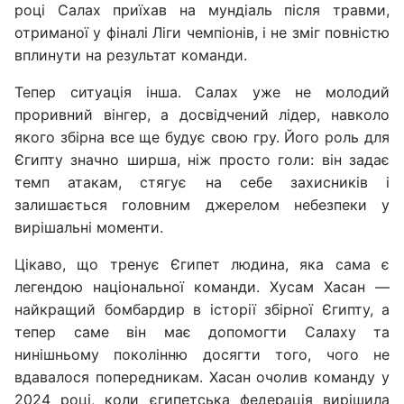
році Салах приїхав на мундіаль після травми,
отриманої у фіналі Ліги чемпіонів, і не зміг повністю
вплинути на результат команди.
Тепер ситуація інша. Салах уже не молодий
проривний вінгер, а досвідчений лідер, навколо
якого збірна все ще будує свою гру. Його роль для
Єгипту значно ширша, ніж просто голи: він задає
темп атакам, стягує на себе захисників і
залишається головним джерелом небезпеки у
вирішальні моменти.
Цікаво, що тренує Єгипет людина, яка сама є
легендою національної команди. Хусам Хасан —
найкращий бомбардир в історії збірної Єгипту, а
тепер саме він має допомогти Салаху та
нинішньому поколінню досягти того, чого не
вдавалося попередникам. Хасан очолив команду у
2024 році, коли єгипетська федерація вирішила