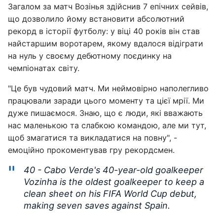
Загалом за матч Возінья здійснив 7 епічних сейвів,
що дозволило йому встановити абсолютний
рекорд в історії футболу: у віці 40 років він став
найстаршим воротарем, якому вдалося відіграти
на нуль у своєму дебютному поєдинку на
чемпіонатах світу.
"Це був чудовий матч. Ми неймовірно наполегливо
працювали заради цього моменту та цієї мрії. Ми
дуже пишаємося. Знаю, що є люди, які вважають
нас маленькою та слабкою командою, але ми тут,
щоб змагатися та викладатися на повну", -
емоційно прокоментував гру рекордсмен.
40 - Cabo Verde's 40-year-old goalkeeper
Vozinha is the oldest goalkeeper to keep a
clean sheet on his FIFA World Cup debut,
making seven saves against Spain.