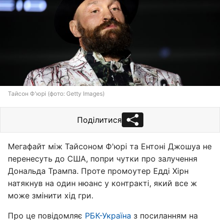
Тайсон Ф'юрі (фото: Getty Images)
Поділитися
Мегафайт між Тайсоном Ф'юрі та Ентоні Джошуа не
перенесуть до США, попри чутки про залучення
Дональда Трампа. Проте промоутер Едді Хірн
натякнув на один нюанс у контракті, який все ж
може змінити хід гри.
Про це повідомляє
РБК-Україна
з посиланням на