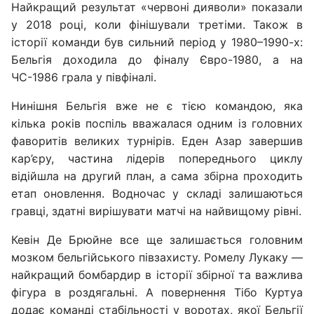
Найкращий результат «червоні дияволи» показали
у 2018 році, коли фінішували третіми. Також в
історії команди був сильний період у 1980–1990-х:
Бельгія доходила до фіналу Євро-1980, а на
ЧС-1986 грала у півфіналі.
Нинішня Бельгія вже не є тією командою, яка
кілька років поспіль вважалася одним із головних
фаворитів великих турнірів. Еден Азар завершив
кар’єру, частина лідерів попереднього циклу
відійшла на другий план, а сама збірна проходить
етап оновлення. Водночас у складі залишаються
гравці, здатні вирішувати матчі на найвищому рівні.
Кевін Де Брюйне все ще залишається головним
мозком бельгійського півзахисту. Ромелу Лукаку —
найкращий бомбардир в історії збірної та важлива
фігура в роздягальні. А повернення Тібо Куртуа
додає команді стабільності у воротах, якої Бельгії