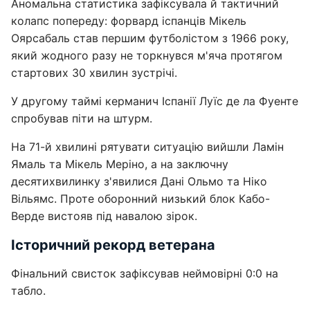
Аномальна статистика зафіксувала й тактичний
колапс попереду: форвард іспанців Мікель
Оярсабаль став першим футболістом з 1966 року,
який жодного разу не торкнувся м'яча протягом
стартових 30 хвилин зустрічі.
У другому таймі керманич Іспанії Луїс де ла Фуенте
спробував піти на штурм.
На 71-й хвилині рятувати ситуацію вийшли Ламін
Ямаль та Мікель Меріно, а на заключну
десятихвилинку з'явилися Дані Ольмо та Ніко
Вільямс. Проте оборонний низький блок Кабо-
Верде вистояв під навалою зірок.
Історичний рекорд ветерана
Фінальний свисток зафіксував неймовірні 0:0 на
табло.