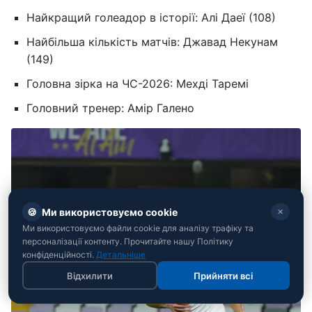
Найкращий голеадор в історії: Алі Даеї (108)
Найбільша кількість матчів: Джавад Некунам
(149)
Головна зірка на ЧС-2026: Мехді Таремі
Головний тренер: Амір Галено
🍪
Ми використовуємо cookie
✕
Ми використовуємо файли cookie для аналізу трафіку та
персоналізації контенту. Прочитайте нашу Політику
конфіденційності.
Детальніше
Відхилити
Прийняти всі