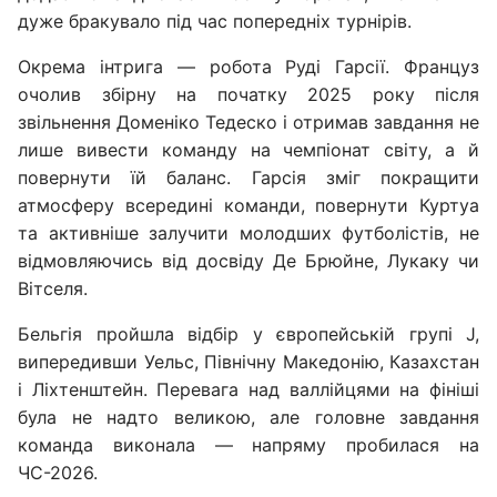
дуже бракувало під час попередніх турнірів.
Окрема інтрига — робота Руді Гарсії. Француз
очолив збірну на початку 2025 року після
звільнення Доменіко Тедеско і отримав завдання не
лише вивести команду на чемпіонат світу, а й
повернути їй баланс. Гарсія зміг покращити
атмосферу всередині команди, повернути Куртуа
та активніше залучити молодших футболістів, не
відмовляючись від досвіду Де Брюйне, Лукаку чи
Вітселя.
Бельгія пройшла відбір у європейській групі J,
випередивши Уельс, Північну Македонію, Казахстан
і Ліхтенштейн. Перевага над валлійцями на фініші
була не надто великою, але головне завдання
команда виконала — напряму пробилася на
ЧС-2026.