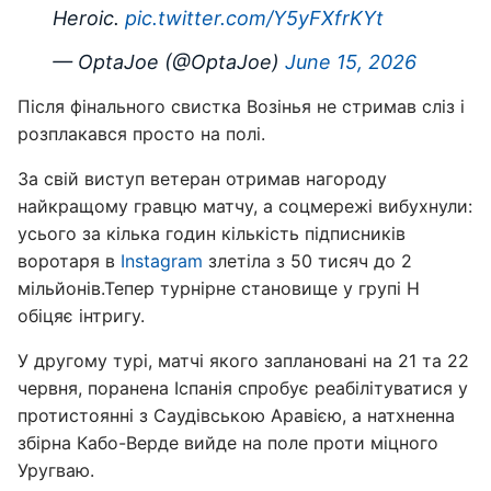
Heroic.
pic.twitter.com/Y5yFXfrKYt
— OptaJoe (@OptaJoe)
June 15, 2026
Після фінального свистка Возінья не стримав сліз і
розплакався просто на полі.
За свій виступ ветеран отримав нагороду
найкращому гравцю матчу, а соцмережі вибухнули:
усього за кілька годин кількість підписників
воротаря в
Instagram
злетіла з 50 тисяч до 2
мільйонів.Тепер турнірне становище у групі H
обіцяє інтригу.
У другому турі, матчі якого заплановані на 21 та 22
червня, поранена Іспанія спробує реабілітуватися у
протистоянні з Саудівською Аравією, а натхненна
збірна Кабо-Верде вийде на поле проти міцного
Уругваю.