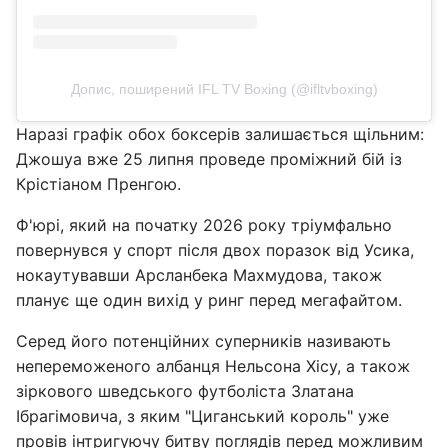
Допис, поширений IFL TV Boxing (@ifltvboxing)
Наразі графік обох боксерів залишається щільним:
Джошуа вже 25 липня проведе проміжний бій із
Крістіаном Пренгою.
Ф'юрі, який на початку 2026 року тріумфально
повернувся у спорт після двох поразок від Усика,
нокаутувавши Арсланбека Махмудова, також
планує ще один вихід у ринг перед мегафайтом.
Серед його потенційних суперників називають
непереможеного албанця Нельсона Хісу, а також
зіркового шведського футболіста Златана
Ібрагімовича, з яким "Циганський король" уже
провів інтригуючу битву поглядів перед можливим