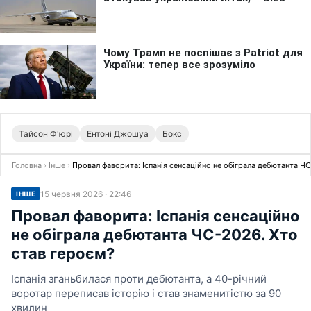
Тайсон Ф'юрі
Ентоні Джошуа
Бокс
Головна
›
Інше
›
Провал фаворита: Іспанія сенсаційно не обіграла дебютанта Ч
15 червня 2026 · 22:46
ІНШЕ
Провал фаворита: Іспанія сенсаційно
не обіграла дебютанта ЧС-2026. Хто
став героєм?
Іспанія зганьбилася проти дебютанта, а 40-річний
воротар переписав історію і став знаменитістю за 90
хвилин