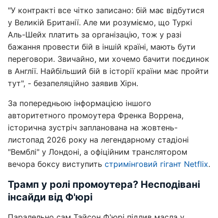
"У контракті все чітко записано: бій має відбутися
у Великій Британії. Але ми розуміємо, що Туркі
Аль-Шейх платить за організацію, тож у разі
бажання провести бій в іншій країні, мають бути
переговори. Звичайно, ми хочемо бачити поєдинок
в Англії. Найбільший бій в історії країни має пройти
тут", - безапеляційно заявив Хірн.
За попередньою інформацією іншого
авторитетного промоутера Френка Воррена,
історична зустріч запланована на жовтень-
листопад 2026 року на легендарному стадіоні
"Вемблі" у Лондоні, а офіційним транслятором
вечора боксу виступить
стримінговий гігант Netflix
.
Трамп у ролі промоутера? Несподівані
інсайди від Ф'юрі
Паралельно сам Тайсон Ф'юрі підлив масла у