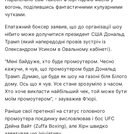
вогонь, поділившись фантастичними кулуарними
чутками.
Епатажний боксер заявив, що до організації шоу
нібито може долучитися президент США Дональд
Трамп (який напередодні провів зустріч із
Олександром Усиком в Овальному кабінеті).
"Мені байдуже, хто буде промоутером. Чесно
кажучи, я чув, що промоутером буде Дональд
Трамп. Думаю, це буде як шоу на газоні біля Білого
дому. Ось що я чув. Усе стане зрозуміло з часом.
Хто хоче викласти найбільший чек, той може бути
моїм промоутером", - зауважив Ф'юрі.
Раніше свої претензії на статус головного
промоутера поєдинку висловлював і бос UFC
Дейна Вайт (Zuffa Boxing), але Хірн швидко
заветував цю ініціативу.