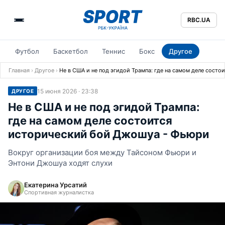
RBC.UA
Футбол
Баскетбол
Теннис
Бокс
Другое
Главная
›
Другое
›
Не в США и не под эгидой Трампа: где на самом деле сост
15 июня 2026 · 23:38
ДРУГОЕ
Не в США и не под эгидой Трампа:
где на самом деле состоится
исторический бой Джошуа - Фьюри
Вокруг организации боя между Тайсоном Фьюри и
Энтони Джошуа ходят слухи
Екатерина Урсатий
Спортивная журналистка