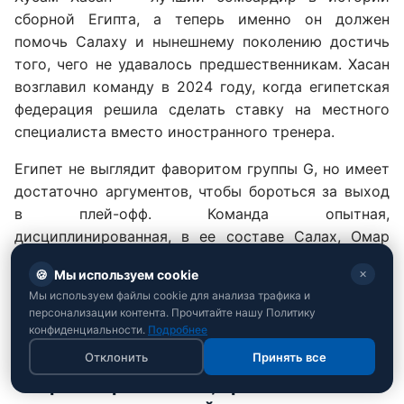
сборной Египта, а теперь именно он должен
помочь Салаху и нынешнему поколению достичь
того, чего не удавалось предшественникам. Хасан
возглавил команду в 2024 году, когда египетская
федерация решила сделать ставку на местного
специалиста вместо иностранного тренера.
Египет не выглядит фаворитом группы G, но имеет
достаточно аргументов, чтобы бороться за выход
в плей-офф. Команда опытная,
дисциплинированная, в ее составе Салах, Омар
Мармуш, Трезеге и группа игроков, которые
🍪
Мы используем cookie
✕
хорошо знают африканский футбол и привыкли к
Мы используем файлы cookie для анализа трафика и
матчам с высоким напряжением.
персонализации контента. Прочитайте нашу Политику
конфиденциальности.
Подробнее
Отклонить
Принять все
Сборная Ирана: опыт, прагматизм и