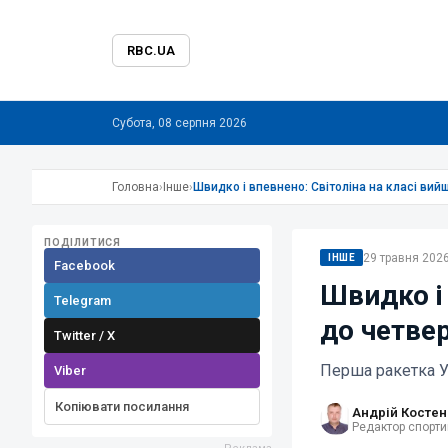
RBC.UA
Субота, 08 серпня 2026
Головна
›
Інше
›
Швидко і впевнено: Світоліна на класі вий
ПОДІЛИТИСЯ
29 травня 2026
ІНШЕ
Facebook
Швидко і 
Telegram
до четве
Twitter / X
Перша ракетка У
Viber
Копіювати посилання
Андрій Костен
Редактор спорти