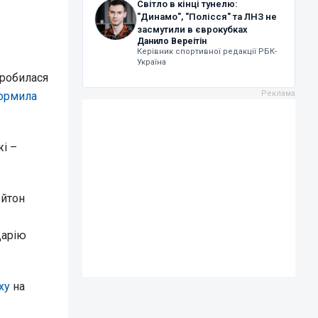
Світло в кінці тунелю:
"Динамо", "Полісся" та ЛНЗ не
засмутили в єврокубках
Данило Вереітін
Керівник спортивної редакції РБК-
Україна
пробилася
ормила
і –
ейтон
Дарію
ху
на