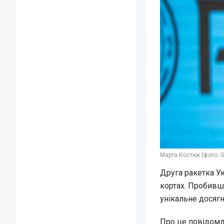
Марта Костюк (фото: G
Друга ракетка У
кортах. Пробивш
унікальне досягн
Про це повідом