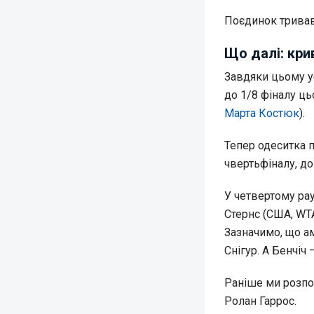
Поєдинок тривав 
Що далі: кри
Завдяки цьому у
до 1/8 фіналу ць
Марта Костюк
).
Тепер одеситка п
чвертьфіналу, до 
У четвертому рау
Стернс (США, WTA
Зазначимо, що а
Снігур. А Бенчіч
Раніше ми розпо
Ролан Гаррос.