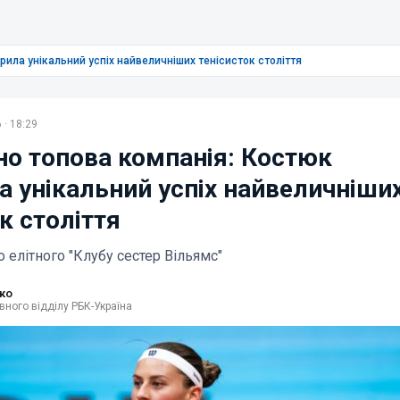
ила унікальний успіх найвеличніших тенісисток століття
 · 18:29
о топова компанія: Костюк
а унікальний успіх найвеличніши
к століття
 елітного "Клубу сестер Вільямс"
ко
вного відділу РБК-Україна