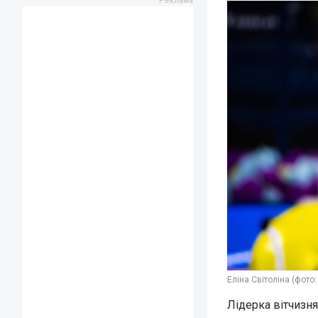
Еліна Світоліна (фото:
Лідерка вітчизня