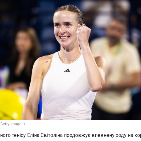
 Getty Images)
ного тенісу Еліна Світоліна продовжує впевнену ходу на ко