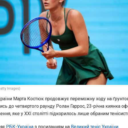
etty Images)
країни Марта Костюк продовжує переможну ходу на ґрунто
ись до четвертого раунду Ролан Гаррос, 23-річна киянка о
ення, яке у XXI столітті підкорилось лише обраним тенісист
ляє
РБК-Україна
з посиланням на
Великий теніс України
.