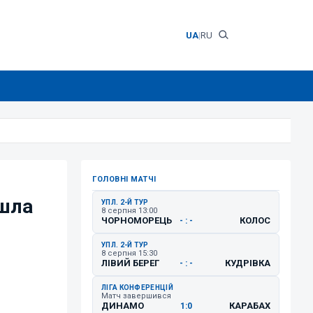
UA
|
RU
ГОЛОВНІ МАТЧІ
йшла
УПЛ. 2-Й ТУР
8 серпня 13:00
ЧОРНОМОРЕЦЬ
КОЛОС
- : -
УПЛ. 2-Й ТУР
8 серпня 15:30
ЛІВИЙ БЕРЕГ
КУДРІВКА
- : -
ЛІГА КОНФЕРЕНЦІЙ
Матч завершився
ДИНАМО
КАРАБАХ
1:0