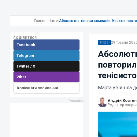
Головна
›
Інше
›
Абсолютно топова компанія: Костюк повтор
ПОДІЛИТИСЯ
29 травня 2026
ІНШЕ
Facebook
Абсолютн
Telegram
повторил
Twitter / X
тенісисто
Viber
Марта увійшла до
Копіювати посилання
Андрій Костен
Редактор спорти