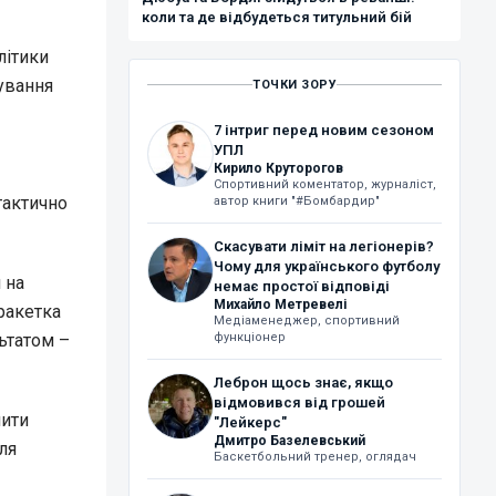
коли та де відбудеться титульний бій
літики
нування
ТОЧКИ ЗОРУ
7 інтриг перед новим сезоном
УПЛ
Кирило Круторогов
Спортивний коментатор, журналіст,
тактично
автор книги "#Бомбардир"
Скасувати ліміт на легіонерів?
Чому для українського футболу
 на
немає простої відповіді
Михайло Метревелі
ракетка
Медіаменеджер, спортивний
ьтатом –
функціонер
Леброн щось знає, якщо
відмовився від грошей
мити
"Лейкерс"
Дмитро Базелевський
ля
Баскетбольний тренер, оглядач