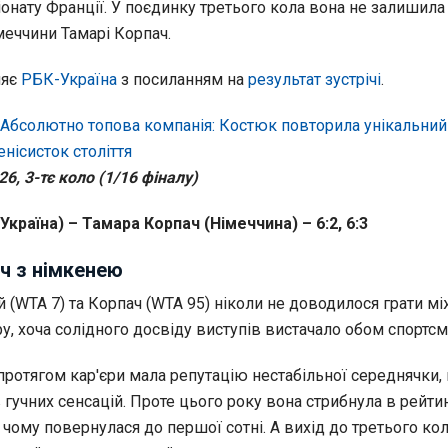
онату Франції. У поєдинку третього кола вона не залишила
меччини Тамарі Корпач.
ляє
РБК-Україна
з посиланням на
результат зустрічі
.
Абсолютно топова компанія: Костюк повторила унікальний 
нісисток століття
6, 3-тє коло (1/16 фіналу)
(Україна) – Тамара Корпач (Німеччина) – 6:2, 6:3
ч з німкенею
й (WTA 7) та Корпач (WTA 95) ніколи не доводилося грати м
ру, хоча солідного досвіду виступів вистачало обом спортс
протягом кар'єри мала репутацію нестабільної середнячки, 
в гучних сенсацій. Проте цього року вона стрибнула в рейти
 чому повернулася до першої сотні. А вихід до третього кол