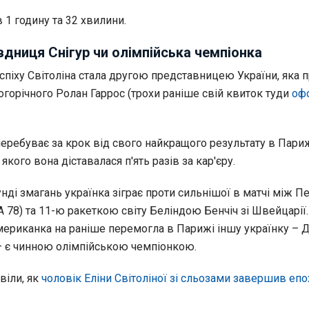
1 годину та 32 хвилини.
вдниця Снігур чи олімпійська чемпіонка
спіху Світоліна стала другою представницею України, яка 
огорічного Ролан Гаррос (трохи раніше свій квиток туди
оф
еребуває за крок від свого найкращого результату в Париж
якого вона діставалася п'ять разів за кар'єру.
нді змагань українка зіграє проти сильнішої в матчі між П
 78) та 11-ю ракеткою світу Беліндою Бенчіч зі Швейцарії.
мериканка на раніше перемогла в Парижі іншу українку – 
 – є чинною олімпійською чемпіонкою.
віли, як
чоловік Еліни Світоліної зі сльозами завершив епо