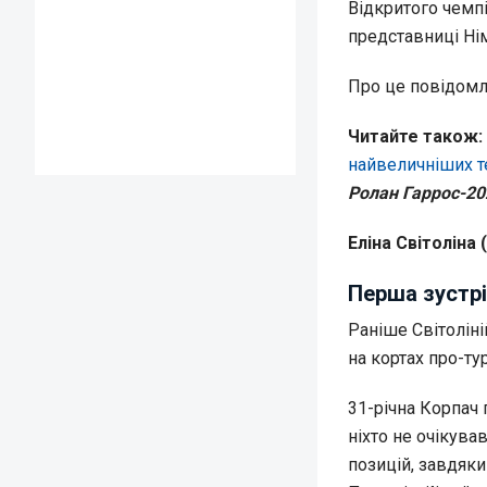
Відкритого чемпі
представниці Ні
Про це повідом
Читайте також:
найвеличніших те
Ролан Гаррос-202
Еліна Світоліна 
Перша зустрі
Раніше Світоліні
на кортах про-ту
31-річна Корпач 
ніхто не очікува
позицій, завдяки