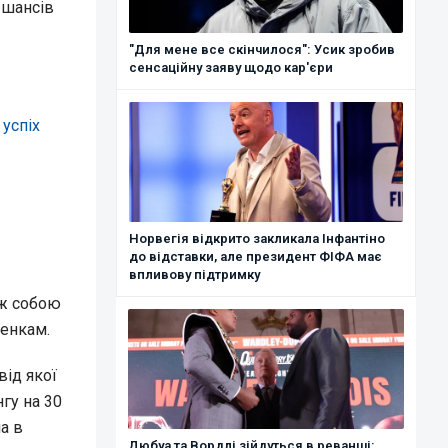
 шансів
"Для мене все скінчилося": Усик зробив
сенсаційну заяву щодо кар'єри
успіх
Норвегія відкрито закликала Інфантіно
до відставки, але президент ФІФА має
впливову підтримку
іж собою
менкам.
від якої
нгу на 30
а в
Дюбуа та Вордлі зійдуться в реванші: