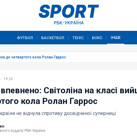
ІНШЕ
ФУТБОЛ
БАСКЕТБОЛ
ТЕНІС
БОКС
|
|
|
|
шла до четвертого кола Ролан Гаррос
 · 19:26
впевнено: Світоліна на класі ви
ртого кола Ролан Гаррос
країни не відчула спротиву досвідченої суперниці
ко
вного відділу РБК-Україна