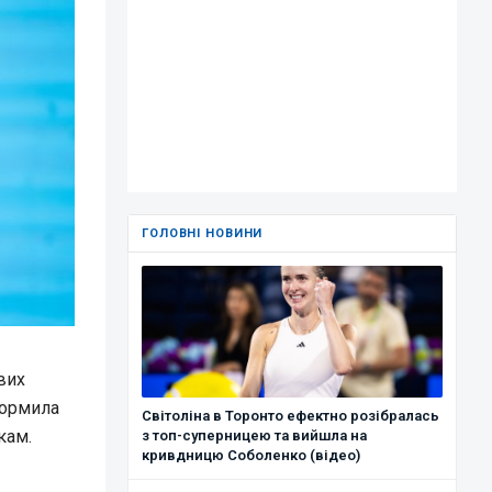
ГОЛОВНІ НОВИНИ
вих
формила
Світоліна в Торонто ефектно розібралась
кам.
з топ-суперницею та вийшла на
кривдницю Соболенко (відео)