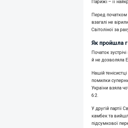
Парижі – її най
Перед початком 
взагалі не вірил
Світоліної за ра
Як пройшла г
Початок зустрічі
й не дозволяла Ел
Нашій тенісистці
помилки суперни
України взяла чо
6:2.
У другій партії 
камбек та вийшл
підсумкової пере