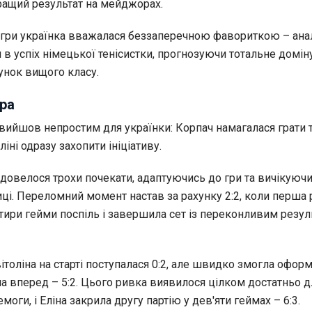
кращий результат на мейджорах.
гри українка вважалася беззаперечною фавориткою – ана
и в успіх німецької тенісистки, прогнозуючи тотальне домі
хунок вищого класу.
ра
 вийшов непростим для українки: Корпач намагалася грати 
іні одразу захопити ініціативу.
 довелося трохи почекати, адаптуючись до гри та вичікуючи
ці. Переломний момент настав за рахунку 2:2, коли перша 
тири гейми поспіль і завершила сет із переконливим резул
Світоліна на старті поступалася 0:2, але швидко змогла офор
а вперед – 5:2. Цього ривка виявилося цілком достатньо д
моги, і Еліна закрила другу партію у дев'яти геймах – 6:3.