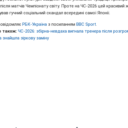
після матчів Чемпіонату світу. Проте на ЧС-2026 цей красивий 
вав гучний соціальний скандал всередині самої Японії.
повідомляє
РБК-Україна
з посиланням
BBC Sport
.
 також:
ЧС-2026: збірна-невдаха вигнала тренера після розгро
а знайшла зіркову заміну