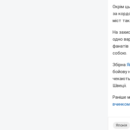
Окрім ць
за кордо
міст та
На захис
одно ва
фанатів 
собою.
Збірна
Я
бойову н
чекають 
Швеції.
Раніше м
вчинком
Японія