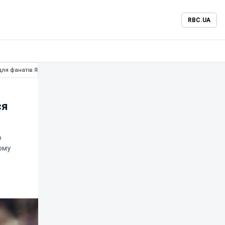
RBC.UA
для фанатів Японії
ся
ю
ому