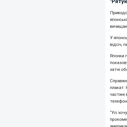
"Рятую
Приводом
японськ
вичищают
У японс
відсіч, 
Японки 
показов
хатні об
Справжні
плакат.
частині 
телефон
"Усі хоч
прокоме
америка