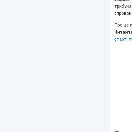
трибуни 
спровоку
Про це 
Читайте
старті т