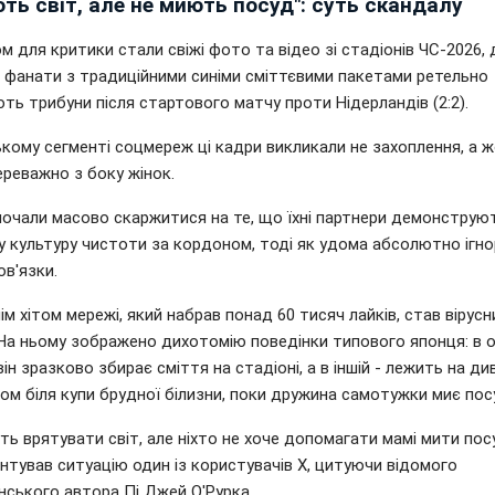
ть світ, але не миють посуд": суть скандалу
 для критики стали свіжі фото та відео зі стадіонів ЧС-2026, 
і фанати з традиційними синіми сміттєвими пакетами ретельно
ь трибуни після стартового матчу проти Нідерландів (2:2).
ькому сегменті соцмереж ці кадри викликали не захоплення, а 
переважно з боку жінок.
почали масово скаржитися на те, що їхні партнери демонструю
у культуру чистоти за кордоном, тоді як удома абсолютно ігн
ов'язки.
м хітом мережі, який набрав понад 60 тисяч лайків, став вірусн
 На ньому зображено дихотомію поведінки типового японця: в о
він зразково збирає сміття на стадіоні, а в іншій - лежить на див
ом біля купи брудної білизни, поки дружина самотужки миє пос
уть врятувати світ, але ніхто не хоче допомагати мамі мити посу
нтував ситуацію один із користувачів X, цитуючи відомого
нського автора Пі Джей О'Рурка.