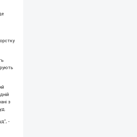
де
жорстку
ть
орують
ий
дній
ані з
уд.
д", -