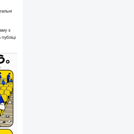
еальні
аму з
публіці