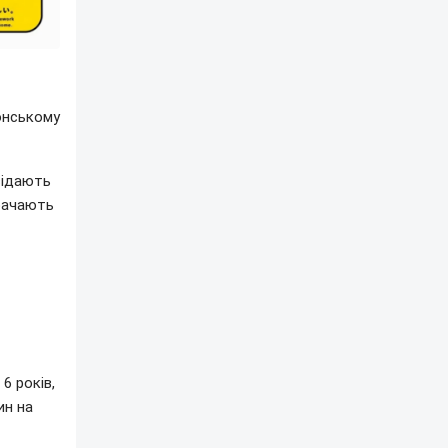
онському
сідають
трачають
6 років,
ин на