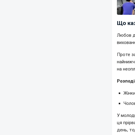
Що ка
Любов д
вихованн
Проте з
найнижч
на неоп
Розподі
Жінк
Чолов
У молоди
ця прір
день, то