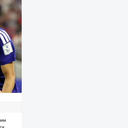
ним
ати