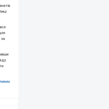
анатів
лиці
 все
для
 за
савши
реду
ти
шливим