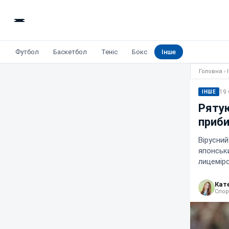
Футбол
Баскетбол
Теніс
Бокс
Інше
Головна
›
19 
ІНШЕ
Рятую
приби
Вірусни
японськи
лицемірс
Кат
Спор