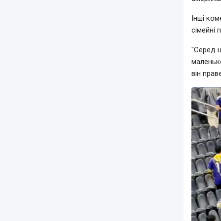
Інші ко
сімейні 
"Серед ц
маленьк
він прав