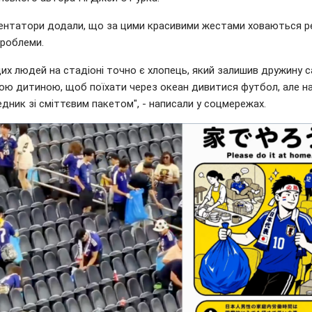
ментатори додали, що за цими красивими жестами ховаються р
проблеми.
их людей на стадіоні точно є хлопець, який залишив дружину с
ою дитиною, щоб поїхати через океан дивитися футбол, але на 
едник зі сміттєвим пакетом", - написали у соцмережах.