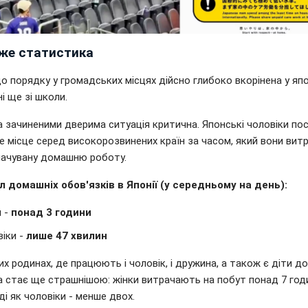
же статистика
о порядку у громадських місцях дійсно глибоко вкорінена у яп
і ще зі школи.
а зачиненими дверима ситуація критична. Японські чоловіки по
е місце серед високорозвинених країн за часом, який вони ви
лачувану домашню роботу.
л домашніх обов'язків в Японії (у середньому на день):
и -
понад 3 години
іки -
лише 47 хвилин
х родинах, де працюють і чоловік, і дружина, а також є діти до 
ва стає ще страшнішою: жінки витрачають на побут понад 7 год
ді як чоловіки - менше двох.