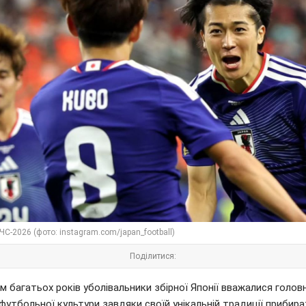
ЧС-2026 (фото: instagram.com/japan_football)
Поділитися:
 багатьох років уболівальники збірної Японії вважалися голов
футбольної культури завдяки своїй унікальній традиції прибир