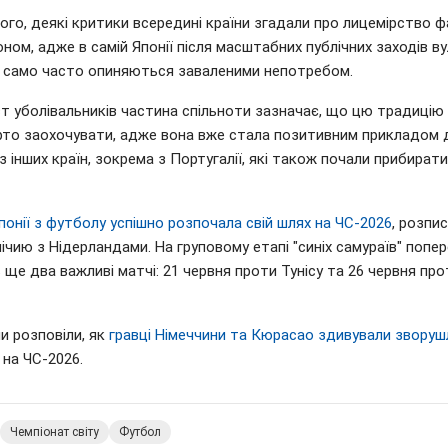
ого, деякі критики всередині країни згадали про лицемірство ф
ном, адже в самій Японії після масштабних публічних заходів ву
к само часто опиняються заваленими непотребом.
т уболівальників частина спільноти зазначає, що цю традицію
рто заохочувати, адже вона вже стала позитивним прикладом 
з інших країн, зокрема з Португалії, які також почали прибирати
понії з футболу успішно розпочала свій шлях на ЧС-2026
, розпи
ічию з Нідерландами. На груповому етапі "синіх самураїв" попе
ще два важливі матчі: 21 червня проти Тунісу та 26 червня про
и розповіли, як
гравці Німеччини та Кюрасао здивували звору
на ЧС-2026.
Чемпіонат світу
Футбол