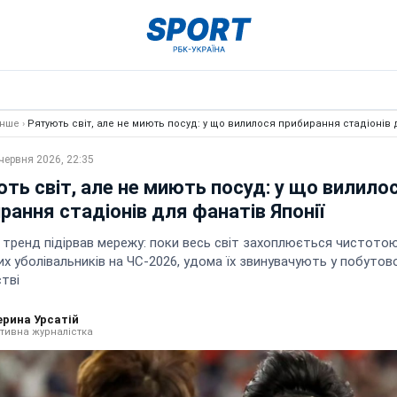
Інше
›
Рятують світ, але не миють посуд: у що вилилося прибирання стадіонів 
червня 2026, 22:35
ть світ, але не миють посуд: у що вилило
рання стадіонів для фанатів Японії
й тренд підірвав мережу: поки весь світ захоплюється чистото
х уболівальників на ЧС-2026, удома їх звинувачують у побутов
тві
ерина Урсатій
тивна журналістка