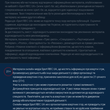
При повному або частковому відтворенні інформаційних матеріалів, опублікованих
на вебсайті «Sport RBC.UA» (www.sport.rbc.ua), обов'язковим є розміщення активного
гіперпосилання на www.sport.rbc.ua, відкритого для індексації пошуковими
системами. Таке гіперпосилання має бути розміщене безпосередньо в тексті
матеріалу не нижче другого абзацу.
Редакція «Sport RBC.UA» може не поділяти точку зору авторів публікацій. Оціночні
судження, відповідно до законодавства України, не підлягають спростуванню та
доведенню їх правдивості.
За достовірність, зміст і відповідність вимогам законодавства рекламних матеріалів
відповідальність несе рекламодавець.
Матеріали, позначені плашками «Прес-реліз», «Спецпроєкт», «Партнерський
матеріал», «Promo», «Благодійність» та «Резонанс», розміщуються на правах реклами.
Рубрика «Новини компанії» є інформаційним форматом, що містить новини,
повідомлення та оголошення, пов'язані з діяльністю компаній, і ґрунтується на
інформації, наданій відповідними компаніями. Редакція не несе відповідальності за
достовірність такої інформації.
Матеріали онлайн-медіа Sport RBC.UA, що містять інформацію про азартні ігри,
21+
букмекерську діяльність або інші види діяльності у сфері організації та
проведення азартних ігор, призначені виключно для осіб, які досягли 21-річного
віку (21+).
Участь в азартних іграх може спричинити розвиток ігрової залежності.
Дотримуйтеся принципів відповідальної гри. У разі появи перших ознак ігрової
залежності рекомендується негайно звернутися за допомогою до відповідного
спеціаліста. Пам'ятайте, що участь в азартних іграх не може бути джерелом
доходу або альтернативою трудовій діяльності.
Онлайн-медіа Sport RBC.UA не є організатором азартних ігор, не проводить ігри
на реальні чи віртуальні кошти, не приймає ставки та не здійснює приймання