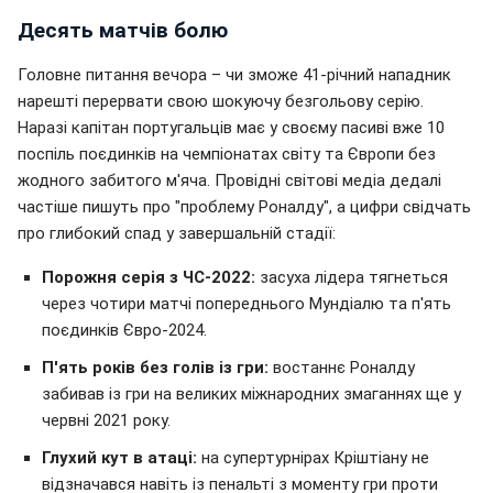
Десять матчів болю
Головне питання вечора – чи зможе 41-річний нападник
нарешті перервати свою шокуючу безгольову серію.
Наразі капітан португальців має у своєму пасиві вже 10
поспіль поєдинків на чемпіонатах світу та Європи без
жодного забитого м'яча. Провідні світові медіа дедалі
частіше пишуть про "проблему Роналду", а цифри свідчать
про глибокий спад у завершальній стадії:
Порожня серія з ЧС-2022:
засуха лідера тягнеться
через чотири матчі попереднього Мундіалю та п'ять
поєдинків Євро-2024.
П'ять років без голів із гри:
востаннє Роналду
забивав із гри на великих міжнародних змаганнях ще у
червні 2021 року.
Глухий кут в атаці:
на супертурнірах Кріштіану не
відзначався навіть із пенальті з моменту гри проти