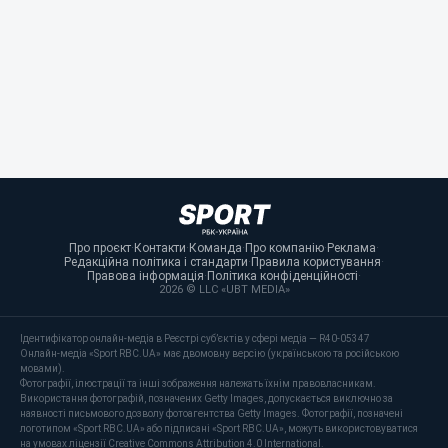
Про проєкт
·
Контакти
·
Команда
·
Про компанію
·
Реклама
·
Редакційна політика і стандарти
·
Правила користування
·
Правова інформація
·
Політика конфіденційності
·
2026 © LLC «UBT MEDIA»
Ідентифікатор онлайн-медіа в Реєстрі суб’єктів у сфері медіа — R40-05347
Онлайн-медіа «Sport RBC.UA» має двомовну версію (українською та російською
мовами).
Фотографії, ілюстрації та інші зображення належать їхнім правовласникам.
Використання фотографій, позначених Getty Images, допускається виключно за
наявності письмового дозволу фотоагентства Getty Images. Фотографії, позначені
логотипом «Sport RBC.UA» або підписані «Sport RBC.UA», можуть використовуватися
на умовах ліцензії Creative Commons Attribution 4.0 International.