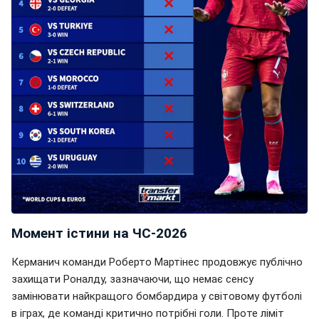
Момент істини на ЧС-2026
Керманич команди Роберто Мартінес продовжує публічно
захищати Роналду, зазначаючи, що немає сенсу
замінювати найкращого бомбардира у світовому футболі
в іграх, де команді критично потрібні голи. Проте ліміт