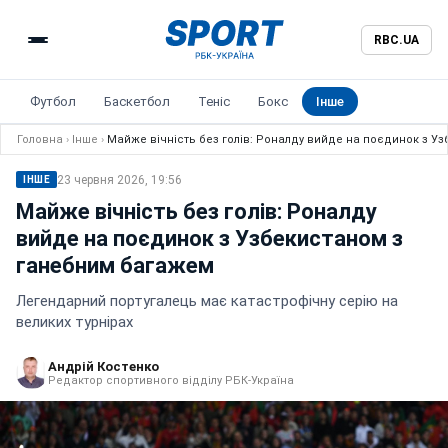
RBC.UA
Футбол
Баскетбол
Теніс
Бокс
Інше
Головна
›
Інше
›
Майже вічність без голів: Роналду вийде на поєдинок з У
23 червня 2026, 19:56
ІНШЕ
Майже вічність без голів: Роналду
вийде на поєдинок з Узбекистаном з
ганебним багажем
Легендарний португалець має катастрофічну серію на
великих турнірах
Андрій Костенко
Редактор спортивного відділу РБК-Україна