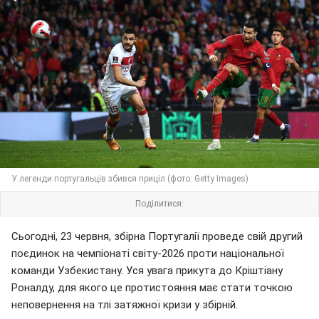
У легенди португальців збився приціл (фото: Getty Images)
Поділитися:
Сьогодні, 23 червня, збірна Португалії проведе свій другий
поєдинок на чемпіонаті світу-2026 проти національної
команди Узбекистану. Уся увага прикута до Кріштіану
Роналду, для якого це протистояння має стати точкою
неповернення на тлі затяжної кризи у збірній.