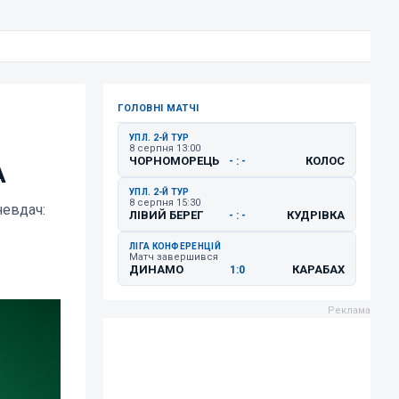
ГОЛОВНІ МАТЧІ
УПЛ. 2-Й ТУР
8 серпня 13:00
ЧОРНОМОРЕЦЬ
КОЛОС
- : -
A
УПЛ. 2-Й ТУР
8 серпня 15:30
невдач:
ЛІВИЙ БЕРЕГ
КУДРІВКА
- : -
ЛІГА КОНФЕРЕНЦІЙ
Матч завершився
ДИНАМО
КАРАБАХ
1:0