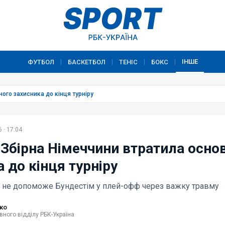
ІНШЕ
ФУТБОЛ
БАСКЕТБОЛ
ТЕНІС
БОКС
|
|
|
|
ого захисника до кінця турніру
 · 17:04
 Збірна Німеччини втратила осно
 до кінця турніру
 не допоможе Бундестім у плей-офф через важку травму
ко
вного відділу РБК-Україна