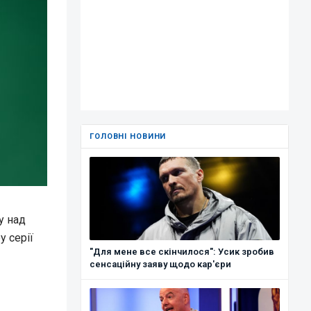
ГОЛОВНІ НОВИНИ
у над
у серії
"Для мене все скінчилося": Усик зробив
сенсаційну заяву щодо кар'єри