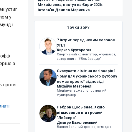
Михайленка, виступ на Євро-2026:
ек устиг
інтерв'ю Дениса Марченка
алом у
мунд і
ТОЧКИ ЗОРУ
7 інтриг перед новим сезоном
УПЛ
Кирило Круторогов
Спортивний коментатор, журналіст,
й-офф
автор книги "#Бомбардир"
перше з
Скасувати ліміт на легіонерів?
Чому для українського футболу
немає простої відповіді
ь проти
Михайло Метревелі
Медіаменеджер, спортивний
функціонер
наті
Леброн щось знає, якщо
відмовився від грошей
"Лейкерс"
Дмитро Базелевський
Баскетбольний тренер, оглядач