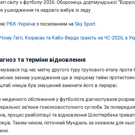
наті світу з футболу-2026. Оборонець дортмундської "Борусс
е ушкодження та надовго вибув із ладу.
ляє
РБК-Україна
з посиланням на
Sky Sport
.
Чому Гаїті, Кюрасао та Кабо-Верде грають на ЧС-2026, а Ук
агноз та терміни відновлення
увався під час матчу другого туру групового етапу проти 
Захисник зазнав ушкодження ще в першому таймі протистоян
штаб німців був змушений замінити його в перерві.
о медичного обстеження у футболіста діагностували розрив
еральної зв'язки гомілковостопного суглоба. За попередні
ів, процес реабілітації та відновлення Шлоттербека трива
сяців. Таким чином, поточний Мундіаль за океаном для ньо
ено.