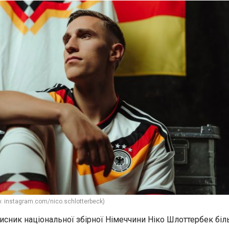
: instagram.com/nico.schlotterbeck)
исник національної збірної Німеччини Ніко Шлоттербек бі