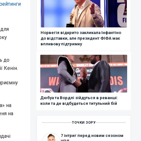
рейтинги
 для
Норвегія відкрито закликала Інфантіно
оку
до відставки, але президент ФІФА має
впливову підтримку
ь до
ї Кенін.
еприємну
Дюбуа та Вордлі зійдуться в реванші:
коли та де відбудеться титульний бій
а» на
еня на
ТОЧКИ ЗОРУ
одачі
7 інтриг перед новим сезоном