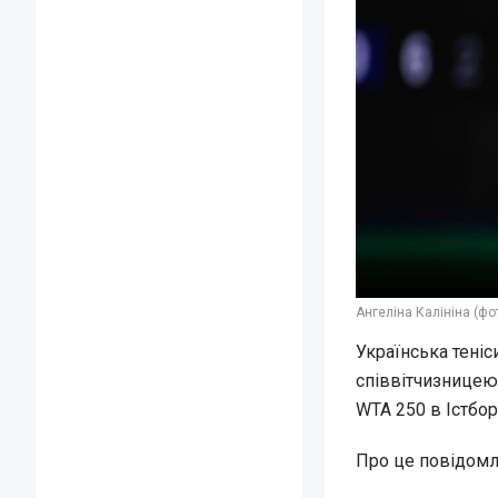
Ангеліна Калініна (фо
Українська теніс
співвітчизницею 
WTA 250 в Істбор
Про це повідом