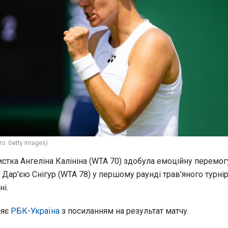
то: Getty Images)
истка Ангеліна Калініна (WTA 70) здобула емоційну перемог
Дар'єю Снігур (WTA 78) у першому раунді трав'яного турнір
ні.
ляє
РБК-Україна
з посиланням на результат матчу.