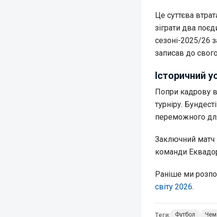
Це суттєва втра
зіграти два поєд
сезоні-2025/26 з
записав до свого
Історичний у
Попри кадрову в
турніру. Бундест
переможного для
Заключний матч 
команди Еквадору
Раніше ми розпо
світу 2026
.
Теги:
Футбол
Чемп