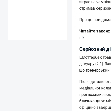
зіграє на чемпіо
отримав серйозн
Про це повідом
Читайте також:
ні?
Серйозний ді
Шлоттербек травм
д'Івуару (2:1). 
що тренерський 
Після детальног
медіальної колат
прогнозами лікар
близько двох мі
офіційно заверш