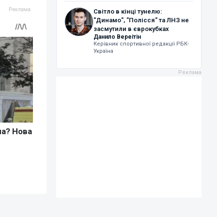
Світло в кінці тунелю:
"Динамо", "Полісся" та ЛНЗ не
засмутили в єврокубках
Данило Вереітін
Керівник спортивної редакції РБК-
Україна