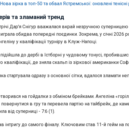
Нова зірка в топ-50 та обвал Ястремської: оновлені тенісні
ерів та зламаний тренд
стрічі Дар'я Снігур вважалася вкрай незручною суперницею
виграла обидва попередні поєдинки. Зокрема, у січні 2026 р
нгеліну у кваліфікації турніру в Клуж-Напоці.
 підійшла до дербі в Істборні у чудовому тонусі, пробившис
о кваліфікації, де зняла скальп із зіркової американки Софі
 яка стартувала одразу з основної сітки, вдалося зламати н
творився на гойдалки з обміном брейками. Ангеліна «горіл
ла повернутися в гру та перевела партію на тайбрейк, де кам
а від суперниці - 7:6 (1).
в інтригу до самого фіналу. Ключовим став 11-й гейм на п