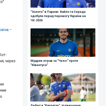
ії"
"Золото" в Парижі: Байло та Середа
здобули першу перемогу України на
ЧЄ-2026
раїна –
Кот-
ня, через
Мудрик зіграв за "Челсі" проти
"Ювентуса"
ми
тиме
го
Дебют в "Карпатах", підвищення