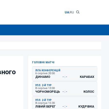
UA
|
RU
ГОЛОВНІ МАТЧІ
вного
ЛІГА КОНФЕРЕНЦІЙ
6 серпня 20:00
ДИНАМО
КАРАБАХ
- : -
УПЛ. 2-Й ТУР
8 серпня 13:00
ЧОРНОМОРЕЦЬ
КОЛОС
- : -
УПЛ. 2-Й ТУР
8 серпня 15:30
ЛІВИЙ БЕРЕГ
КУДРІВКА
- : -