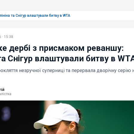
ініна та Снігур влаштували битву в WTA
 · 15:38
ке дербі з присмаком реваншу:
та Снігур влаштували битву в WT
рокляття незручної суперниці та перервала дворічну серію 
тій
лістка