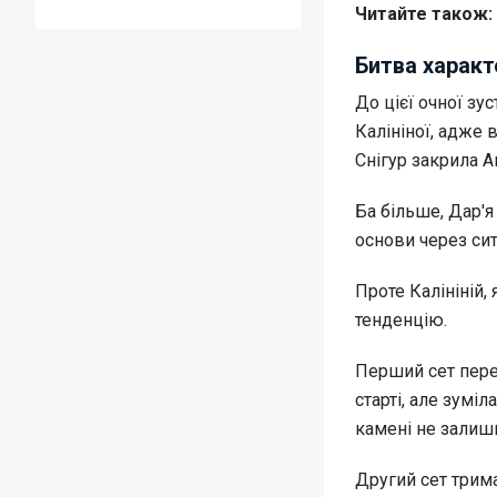
Читайте також:
Битва характ
До цієї очної зу
Калініної, адже 
Снігур закрила А
Ба більше, Дар'я
основи через сит
Проте Калініній,
тенденцію.
Перший сет пере
старті, але зумі
камені не залишил
Другий сет трима