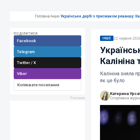
Головна
›
Інше
›
Українське дербі з присмаком реваншу: Кал
ПОДІЛИТИСЯ
22 червня 2026
ІНШЕ
Facebook
Українсь
Telegram
Калініна 
Twitter / X
Калініна зняла п
Viber
як це було
Копіювати посилання
Катерина Урса
Спортивна журна