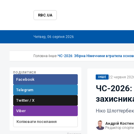
RBC.UA
Четвер, 06 серпня 2026
Головна
›
Інше
›
ЧС-2026: Збірна Німеччини втратила основн
ПОДІЛИТИСЯ
22 червня 2026
ІНШЕ
Facebook
ЧС-2026:
Telegram
захисника
Twitter / X
Ніко Шлоттербек
Viber
Копіювати посилання
Андрій Костен
Редактор спорти