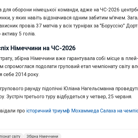
та для оборони німецької команди, адже на ЧС-2026 центрб
инки, у яких навіть відзначився одним забитим м'ячем. Заг
ахисник провів 37 матчів у всіх турнірах за "Боруссію" Дорт
 активу 5 голів.
спіх Німеччини на ЧС-2026
трату, збірна Німеччини вже гарантувала собі місце в пле
ім спромоглася подолати груповий етап чемпіонату світу в
 себе 2014 року.
групового раунду підопічні Юліана Нагельсманна проведут
. Зустріч третього туру відбудеться у четвер, 25 червня.
відали про
історичний триумф Мохаммеда Салаха на чемпіо
іонат світу
Збірна Німеччини