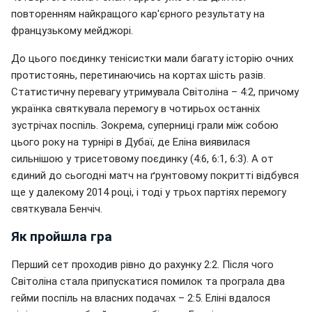
повторенням найкращого кар'єрного результату на
французькому мейджорі.
До цього поєдинку тенісистки мали багату історію очних
протистоянь, перетинаючись на кортах шість разів.
Статистичну перевагу утримувала Світоліна – 4:2, причому
українка святкувала перемогу в чотирьох останніх
зустрічах поспіль. Зокрема, суперниці грали між собою
цього року на турнірі в Дубаї, де Еліна виявилася
сильнішою у трисетовому поєдинку (4:6, 6:1, 6:3). А от
єдиний до сьогодні матч на ґрунтовому покритті відбувся
ще у далекому 2014 році, і тоді у трьох партіях перемогу
святкувала Бенчіч.
Як пройшла гра
Перший сет проходив рівно до рахунку 2:2. Після чого
Світоліна стала припускатися помилок та програла два
гейми поспіль на власних подачах – 2:5. Еліні вдалося