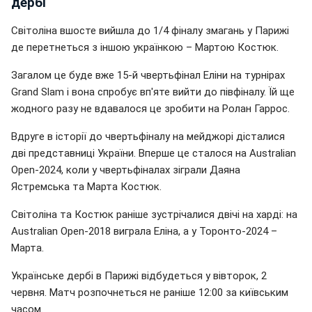
дербі
Світоліна вшосте вийшла до 1/4 фіналу змагань у Парижі
де перетнеться з іншою українкою – Мартою Костюк.
Загалом це буде вже 15-й чвертьфінал Еліни на турнірах
Grand Slam і вона спробує вп'яте вийти до півфіналу. Їй ще
жодного разу не вдавалося це зробити на Ролан Гаррос.
Вдруге в історії до чвертьфіналу на мейджорі дісталися
дві представниці України. Вперше це сталося на Australian
Open-2024, коли у чвертьфіналах зіграли Даяна
Ястремська та Марта Костюк.
Світоліна та Костюк раніше зустрічалися двічі на харді: на
Australian Open-2018 виграла Еліна, а у Торонто-2024 –
Марта.
Українське дербі в Парижі відбудеться у вівторок, 2
червня. Матч розпочнеться не раніше 12:00 за київським
часом.