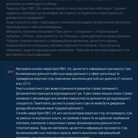
матеріалу не нижче другого абзацу.
Редакція «Sport RBC.UA» може не поділяти точку зору авторів публікацій. Оціночні
судження, відповідно до законодавства України, не підлягають спростуванню та
доведенню їх правдивості.
За достовірність, зміст і відповідність вимогам законодавства рекламних матеріалів
відповідальність несе рекламодавець.
Матеріали, позначені плашками «Прес-реліз», «Спецпроєкт», «Партнерський
матеріал», «Promo», «Благодійність» та «Резонанс», розміщуються на правах реклами.
Рубрика «Новини компанії» є інформаційним форматом, що містить новини,
повідомлення та оголошення, пов'язані з діяльністю компаній, і ґрунтується на
інформації, наданій відповідними компаніями. Редакція не несе відповідальності за
достовірність такої інформації.
Матеріали онлайн-медіа Sport RBC.UA, що містять інформацію про азартні ігри,
21+
букмекерську діяльність або інші види діяльності у сфері організації та
проведення азартних ігор, призначені виключно для осіб, які досягли 21-річного
віку (21+).
Участь в азартних іграх може спричинити розвиток ігрової залежності.
Дотримуйтеся принципів відповідальної гри. У разі появи перших ознак ігрової
залежності рекомендується негайно звернутися за допомогою до відповідного
спеціаліста. Пам'ятайте, що участь в азартних іграх не може бути джерелом
доходу або альтернативою трудовій діяльності.
Онлайн-медіа Sport RBC.UA не є організатором азартних ігор, не проводить ігри
на реальні чи віртуальні кошти, не приймає ставки та не здійснює приймання
платежів, пов'язаних з азартними іграми, букмекерською діяльністю чи
тоталізаторами. Будь-які матеріали, що містять інформацію про азартні ігри,
букмекерів або інші пов'язані сервіси, мають виключно інформаційний
характер і не є закликом до участі в азартних іграх.