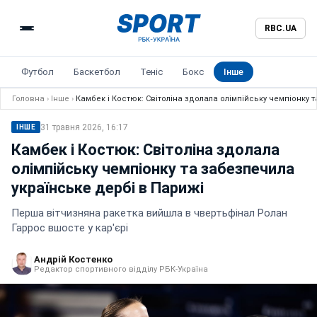
RBC.UA
Футбол
Баскетбол
Теніс
Бокс
Інше
Головна
›
Інше
›
Камбек і Костюк: Світоліна здолала олімпійську чемпіонку 
31 травня 2026, 16:17
ІНШЕ
Камбек і Костюк: Світоліна здолала
олімпійську чемпіонку та забезпечила
українське дербі в Парижі
Перша вітчизняна ракетка вийшла в чвертьфінал Ролан
Гаррос вшосте у кар'єрі
Андрій Костенко
Редактор спортивного відділу РБК-Україна