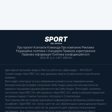
Про проєкт
·
Контакти
·
Команда
·
Про компанію
·
Реклама
·
Редакційна політика і стандарти
·
Правила користування
·
Правова інформація
·
Політика конфіденційності
·
2026 © LLC «UBT MEDIA»
Ідентифікатор онлайн-медіа в Реєстрі суб’єктів у сфері медіа — R40-05347
Онлайн-медіа «Sport RBC.UA» має двомовну версію (українською та російською
мовами).
Фотографії, ілюстрації та інші зображення належать їхнім правовласникам.
Використання фотографій, позначених Getty Images, допускається виключно за
наявності письмового дозволу фотоагентства Getty Images. Фотографії, позначені
логотипом «Sport RBC.UA» або підписані «Sport RBC.UA», можуть використовуватися
на умовах ліцензії Creative Commons Attribution 4.0 International.
При повному або частковому відтворенні інформаційних матеріалів, опублікованих
на вебсайті «Sport RBC.UA» (www.sport.rbc.ua), обов'язковим є розміщення активного
гіперпосилання на www.sport.rbc.ua, відкритого для індексації пошуковими
системами. Таке гіперпосилання має бути розміщене безпосередньо в тексті