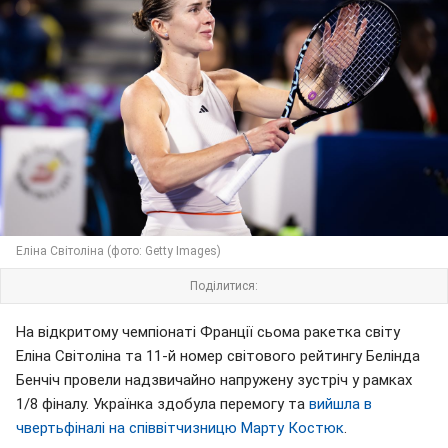
Еліна Світоліна (фото: Getty Images)
Поділитися:
На відкритому чемпіонаті Франції сьома ракетка світу
Еліна Світоліна та 11-й номер світового рейтингу Белінда
Бенчіч провели надзвичайно напружену зустріч у рамках
1/8 фіналу. Українка здобула перемогу та
вийшла в
чвертьфіналі на співвітчизницю Марту Костюк
.