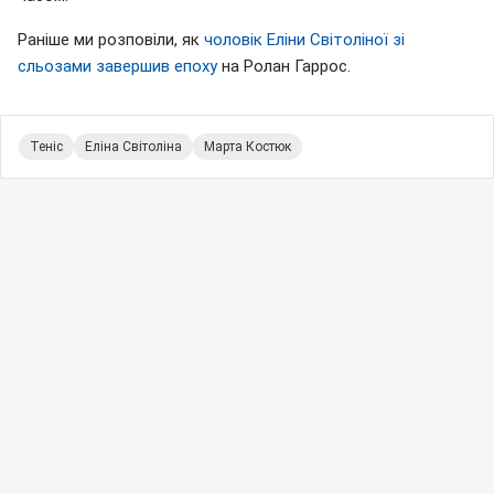
Раніше ми розповіли, як
чоловік Еліни Світоліної зі
сльозами завершив епоху
на Ролан Гаррос.
Теніс
Еліна Світоліна
Марта Костюк