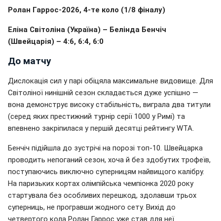
Ролан Гаррос-2026, 4-те коло (1/8 фіналу)
Еліна Світоліна (Україна) – Белінда Бенчіч
(Швейцарія) – 4:6, 6:4, 6:0
До матчу
Дислокація сил у парі обіцяла максимальне видовище. Для
Світоліної нинішній сезон складається дуже успішно —
вона демонструє високу стабільність, виграла два титули
(серед яких престижний турнір серії 1000 у Римі) та
впевнено закріпилася у першій десятці рейтингу WTA.
Бенчіч підійшла до зустрічі на порозі топ-10. Швейцарка
проводить непоганий сезон, хоча й без здобутих трофеїв,
поступаючись виключно суперницям найвищого калібру.
На паризьких кортах олімпійська чемпіонка 2020 року
стартувала без особливих перешкод, здолавши трьох
суперниць, не програвши жодного сету. Вихід до
четвертого кола Ролан Гаррос уже став для неї