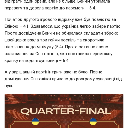
відіграти один брейк, але не більше. Бенчіч утримала
перевагу та довела партію до перемоги – 6:4.
Початок другого ігрового відрізку вже був повністю за
Еліною – 4:1. Здавалося, що українка легко забере партію.
Проте досвідчена Бенчіч не збиралася складати зброю:
швейцарка взяла три гейми поспіль та скоротила
відставання до мінімуму (5:4). Проте останнє слово
залишилося за Світоліною, яка поставила переможну
крапку на подачі суперниці – 6:4.
А у вирішальній партії інтриги вже не було. Повне
домінування Світоліної привело до розгрому суперниці під
нуль.