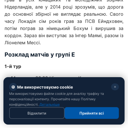
Нідерландів, але у 2014 році зрозумів, що дорога
до основної збірної не виглядає реальною. Свого
часу Локадія сім років грав за ПСВ Ейндховен,
потім пограв за німецький Бохум і вирушив за
кордон. Зараз він виступає за Інтер Маямі, разом із
Ліонелем Мессі.
Розклад матчів у групі Е
1-й тур
14 червня, 20:00 Німеччина – Кюрасао
🍪
Ми використовуємо cookie
✕
15 червня, 02:00 Кот-Д’Івуар – Еквадор
Ми використовуємо файли cookie для аналізу трафіку та
2-й тур
персоналізації контенту. Прочитайте нашу Політику
конфіденційності.
Детальніше
20 червня 23:00 Німеччина – Кот-Д’Івуар
Відхилити
Прийняти всі
21 червня 03:00 Еквадор – Кюрасао