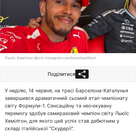
Льюїс Хемілтон (фото: instagram.com/lewishamilton)
Поділитися
У неділю, 14 червня, на трасі Барселона-Каталунья
завершився драматичний сьомий етап чемпіонату
світу Формули-1. Сенсаційну та неочікувану
перемогу здобув семиразовий чемпіон світу Льюїс
Хемілтон, для якого цей успіх став дебютним у
складі італійської "Скудерії".