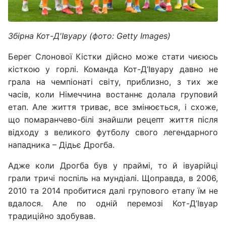
Збірна Кот-Д'Івуару (фото: Getty Images)
Берег Слонової Кістки дійсно може стати чиєюсь
кісткою у горлі. Команда Кот-Д’Івуару давно не
грала на чемпіонаті світу, приблизно, з тих же
часів, коли Німеччина востаннє долала груповий
етап. Але життя триває, все змінюється, і схоже,
що помаранчево-білі знайшли рецепт життя після
відходу з великого футболу свого легендарного
нападника – Дідьє Дрогба.
Адже коли Дрогба був у праймі, то й івуарійці
грали тричі поспіль на мундіалі. Щоправда, в 2006,
2010 та 2014 пробитися далі групового етапу їм не
вдалося. Але по одній перемозі Кот-Д’Івуар
традиційно здобував.