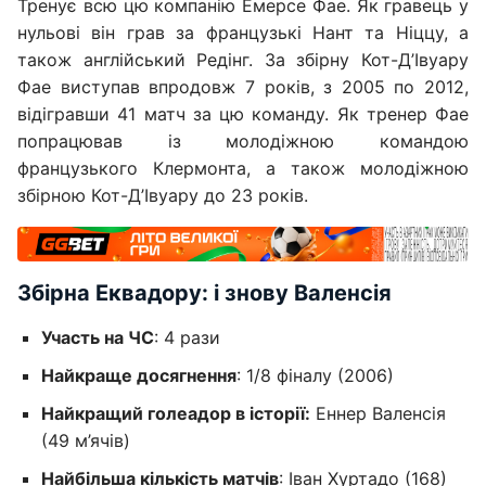
Тренує всю цю компанію Емерсе Фае. Як гравець у
нульові він грав за французькі Нант та Ніццу, а
також англійський Редінг. За збірну Кот-Д’Івуару
Фае виступав впродовж 7 років, з 2005 по 2012,
відігравши 41 матч за цю команду. Як тренер Фае
попрацював із молодіжною командою
французького Клермонта, а також молодіжною
збірною Кот-Д’Івуару до 23 років.
Збірна Еквадору: і знову Валенсія
Участь на ЧС
: 4 рази
Найкраще досягнення
: 1/8 фіналу (2006)
Найкращий голеадор в історії:
Еннер Валенсія
(49 м’ячів)
Найбільша кількість матчів
: Іван Хуртадо (168)