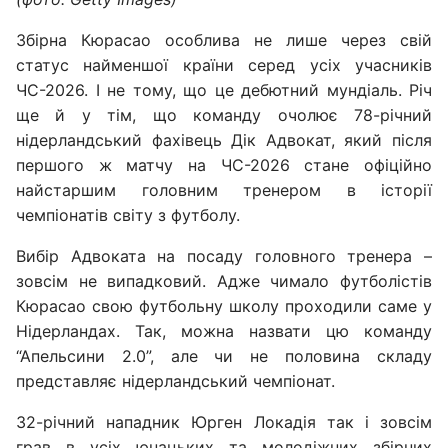
Збірна Кюрасао особлива не лише через свій
статус найменшої країни серед усіх учасників
ЧС-2026. І не тому, що це дебютний мундіаль. Річ
ще й у тім, що команду очолює 78-річний
нідерландський фахівець Дік Адвокат, який після
першого ж матчу на ЧС-2026 стане офіційно
найстаршим головним тренером в історії
чемпіонатів світу з футболу.
Вибір Адвоката на посаду головного тренера –
зовсім не випадковий. Адже чимало футболістів
Кюрасао свою футбольну школу проходили саме у
Нідерландах. Так, можна назвати цю команду
“Апельсини 2.0”, але чи не половина складу
представляє нідерландський чемпіонат.
32-річний нападник Юрген Локадія так і зовсім
грав в усіх юнацьких та молодіжних збірних