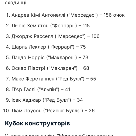
сходинці.
Андреа Кімі Антонеллі ("Мерседес") – 156 очок
Льюїс Хемілтон ("Феррарі") – 115
Джордж Расселл ("Мерседес") – 106
Шарль Леклер ("Феррарі") – 75
Ландо Норріс ("Макларен") – 73
Оскар Піастрі ("Макларен") – 68
Макс Ферстаппен ("Ред Булл") – 55
П'єр Гаслі ("Альпін") – 41
Ісак Хаджар ("Ред Булл") – 34
Ліам Лоусон ("Рейсінг Буллз") – 26
Кубок конструкторів
У командному заліку "Мерседес" продовжує