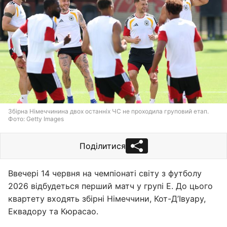
Збірна Німеччинина двох останніх ЧС не проходила груповий етап.
Фото: Getty Images
Поділитися
Ввечері 14 червня на чемпіонаті світу з футболу
2026 відбудеться перший матч у групі E. До цього
квартету входять збірні Німеччини, Кот-Д’Івуару,
Еквадору та Кюрасао.