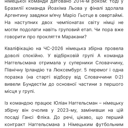
німецької команди датовано 2014-м роком: тоді у
Бразилії команда Йоахіма Льова у фіналі здолала
Аргентину завдяки м’ячу Маріо Гьотце в овертаймі.
На наступних двох чемпіонатах світу німці не
могли подолати навіть груповий етап. Чи пора вже
говорити про прокляття Маракани?
Кваліфікацію на ЧС-2026 німецька збірна провела
доволі спокійно. У відбірковій групі А команда
Наггельсмана отримала у суперники Словаччину,
Північну Ірландію та Люксембург. 5 перемог і одна
поразка (на старті відбору від Словаччини 0:2)
вивели Бундестім до основної частини з першого
місця у групі.
Із командою працює Юліан Наггельсман – німецьку
збірну він очолив у 2023-му, замінивши на цій
посаді Гансі Фліка. До речі, цікаво, що перший
контракт Наггельсмана з Німецьким футбольним