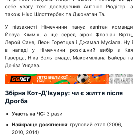
себе увагу теж досвідчений Антоніо Рюдігер, а
також Ніко Шлоттербек та Джонатан Та.
У півзахисті Німеччини панує капітан команди
Йозуа Кімміх, а ще серед зірок Флоріан Віртц,
Лерой Сане, Леон Горетцка і Джамал Мусіала. Ну і
в нападі у Німеччини розкішний вибір з Кая
Гаверца, Ніка Вольтемаде, Максиміліана Байера та
Деніза Ундава.
Збірна Кот-Д’Івуару: чи є життя після
Дрогба
Участь на ЧС
: 3 рази
Найкраще досягнення
: груповий етап (2006,
2010, 2014)