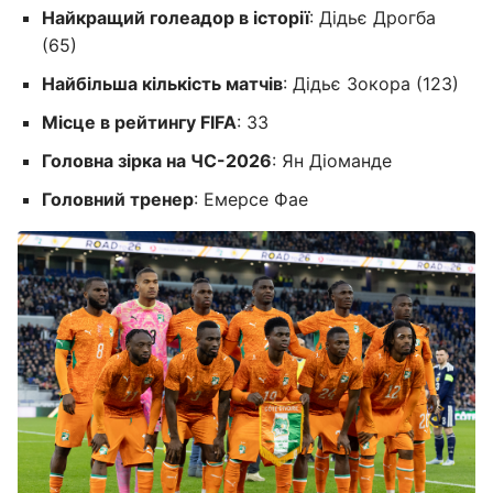
Найкращий голеадор в історії
: Дідьє Дрогба
(65)
Найбільша кількість матчів
: Дідьє Зокора (123)
Місце в рейтингу FIFA
: 33
Головна зірка на ЧС-2026
: Ян Діоманде
Головний тренер
: Емерсе Фае