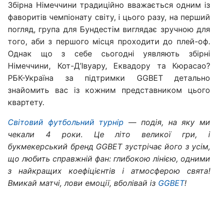
Збірна Німеччини традиційно вважається одним із
фаворитів чемпіонату світу, і цього разу, на перший
погляд, група для Бундестім виглядає зручною для
того, аби з першого місця проходити до плей-оф.
Однак що з себе сьогодні уявляють збірні
Німеччини, Кот-Д’Івуару, Еквадору та Кюрасао?
РБК-Україна за підтримки GGBET детально
знайомить вас із кожним представником цього
квартету.
Світовий футбольний турнір
— подія, на яку ми
чекали 4 роки. Це літо великої гри, і
букмекерський бренд GGBET зустрічає його з усім,
що любить справжній фан: глибокою лінією, одними
з найкращих коефіцієнтів і атмосферою свята!
Вмикай матчі, лови емоції, вболівай із
GGBET
!