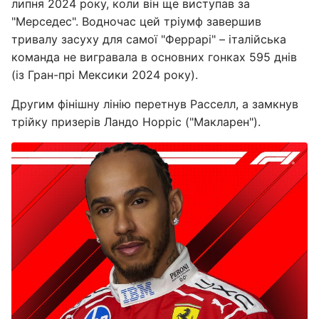
липня 2024 року, коли він ще виступав за
"Мерседес". Водночас цей тріумф завершив
тривалу засуху для самої "Феррарі" – італійська
команда не вигравала в основних гонках 595 днів
(із Гран-прі Мексики 2024 року).
Другим фінішну лінію перетнув Расселл, а замкнув
трійку призерів Ландо Норріс ("Макларен").