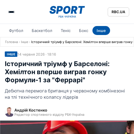
RBC.UA
Футбол
Баскетбол
Теніс
Бокс
Інше
Головна
›
Інше
›
Історичний тріумф у Барселоні: Хемілтон вперше виграв гонку
14 червня 2026 · 18:16
ІНШЕ
Історичний тріумф у Барселоні:
Хемілтон вперше виграв гонку
Формули-1 за "Феррарі"
Дебютна перемога британця у червоному комбінезоні
на тлі технічного колапсу лідерів
Андрій Костенко
Редактор спортивного відділу РБК-Україна