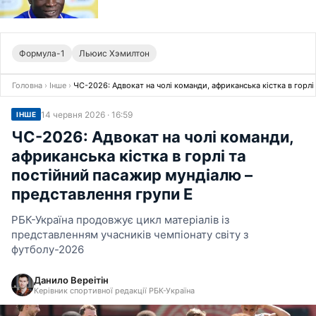
Формула-1
Льюис Хэмилтон
Головна
›
Інше
›
ЧС-2026: Адвокат на чолі команди, африканська кістка в горл
14 червня 2026 · 16:59
ІНШЕ
ЧС-2026: Адвокат на чолі команди,
африканська кістка в горлі та
постійний пасажир мундіалю –
представлення групи E
РБК-Україна продовжує цикл матеріалів із
представленням учасників чемпіонату світу з
футболу-2026
Данило Вереітін
Керівник спортивної редакції РБК-Україна