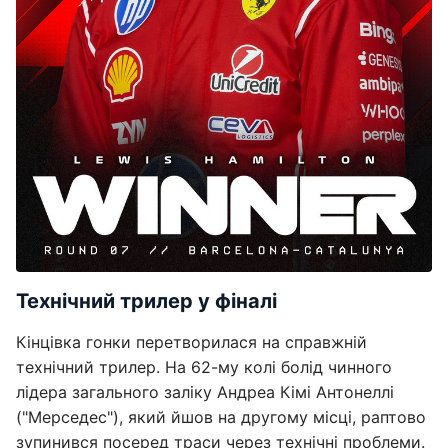
Технічний трилер у фіналі
Кінцівка гонки перетворилася на справжній
технічний трилер. На 62-му колі болід чинного
лідера загального заліку Андреа Кімі Антонеллі
("Мерседес"), який йшов на другому місці, раптово
зупинився посеред траси через технічні проблеми.