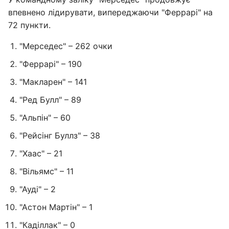
впевнено лідирувати, випереджаючи "Феррарі" на
72 пункти.
"Мерседес" – 262 очки
"Феррарі" – 190
"Макларен" – 141
"Ред Булл" – 89
"Альпін" – 60
"Рейсінг Буллз" – 38
"Хаас" – 21
"Вільямс" – 11
"Ауді" – 2
"Астон Мартін" – 1
"Каділлак" – 0