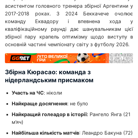
асистентом головного тренера збірної Аргентини у
2017-2018 роках. З 2024 Беккачече очолює
команду Еквадору і впевнена хода у
кваліфікаційному раунді дає шанувальникам цієї
збірної пару крапель оптимізму щодо виступу в
основній частині чемпіонату світу з футболу 2026.
Збірна Кюрасао: команда з
нідерландським присмаком
Участь на ЧС
: ніколи
Найкраще досягнення
: не було
Найкращий голеадор в історії:
Рангело Янга (21
м’яч)
Найбільша кількість матчів
: Леандро Бакуна (72)