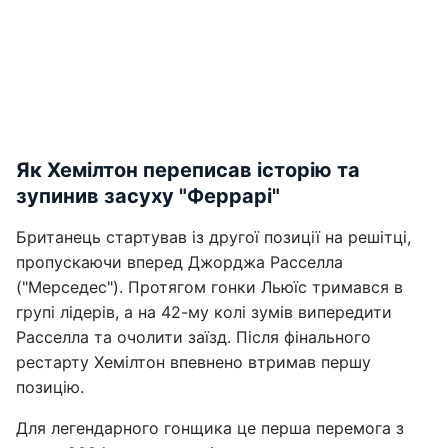
Як Хемілтон переписав історію та
зупинив засуху "Феррарі"
Британець стартував із другої позиції на решітці,
пропускаючи вперед Джорджа Расселла
("Мерседес"). Протягом гонки Льюїс тримався в
групі лідерів, а на 42-му колі зумів випередити
Расселла та очолити заїзд. Після фінального
рестарту Хемілтон впевнено втримав першу
позицію.
Для легендарного гонщика це перша перемога з