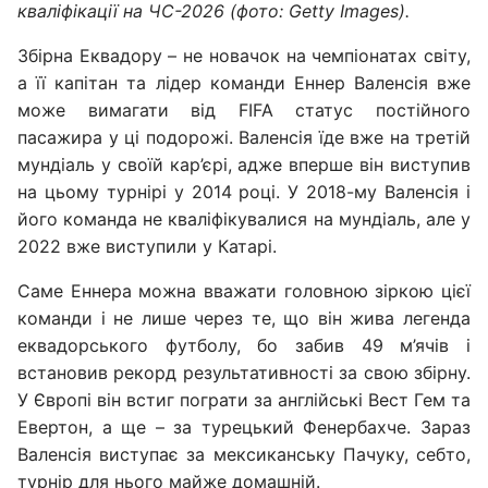
кваліфікації на ЧС-2026 (фото: Getty Images).
Збірна Еквадору – не новачок на чемпіонатах світу,
а її капітан та лідер команди Еннер Валенсія вже
може вимагати від FIFA статус постійного
пасажира у ці подорожі. Валенсія їде вже на третій
мундіаль у своїй кар’єрі, адже вперше він виступив
на цьому турнірі у 2014 році. У 2018-му Валенсія і
його команда не кваліфікувалися на мундіаль, але у
2022 вже виступили у Катарі.
Саме Еннера можна вважати головною зіркою цієї
команди і не лише через те, що він жива легенда
еквадорського футболу, бо забив 49 м’ячів і
встановив рекорд результативності за свою збірну.
У Європі він встиг пограти за англійські Вест Гем та
Евертон, а ще – за турецький Фенербахче. Зараз
Валенсія виступає за мексиканську Пачуку, себто,
турнір для нього майже домашній.