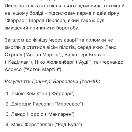
Лише за кілька кіл після цього відмовила техніка й
на іншому боліді – підсилювач керма підвів зірку
"Феррарі" Шарля Леклера, який також був
змушений припинити боротьбу.
Загалом до фінішу через аварії та поломки не
змогли дістатися вісім пілотів, серед яких Ленс
Стролл ("Астон Мартін"), Вальттері Боттас
("Каділлак"), Ніко Хюлкенберг ("Ауді") та Фернандо
Алонсо ("Астон Мартін").
Результати Гран-прі Барселони (топ-10):
Льюїс Хемілтон ("Феррарі")
Джордж Расселл ("Мерседес")
Ландо Норріс ("Макларен")
Макс Ферстаппен ("Ред Булл")