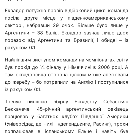
Еквадор потужно провів відбірковий цикл: команда
посіла друге місце у південноамериканському
секторі, набравши 29 очок. Більше було лише у
Аргентини – 38 балів. Еквадор зазнав лише двох
поразок: від Аргентини та Бразилії, і обидві – із
рахунком 0:1.
Найліпшим виступом команди на чемпіонатах світу
був прохід до ⅛ фіналу у Німеччині в 2006 році. А
там еквадорська сторона цілком може апелювати
до жеребу – бо потрапили на Англію і поступилися
із рахунком 0:1.
Тренує нинішню збірну Еквадору Себастьян
Беккачече. 45-річний аргентинський фахівець
працював у багатьох клубах Південної Америки
(Універсідад де Чилі, Індепендьєнте, Расинг), трохи
попрацював в іспанському Ельче і навіть був