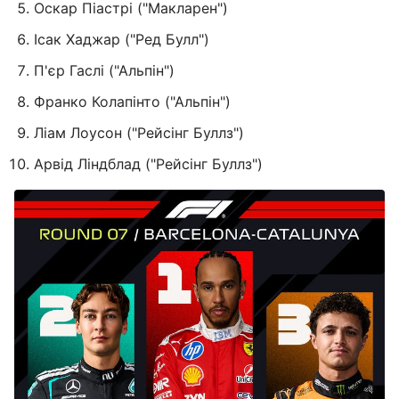
Оскар Піастрі ("Макларен")
Ісак Хаджар ("Ред Булл")
П'єр Гаслі ("Альпін")
Франко Колапінто ("Альпін")
Ліам Лоусон ("Рейсінг Буллз")
Арвід Ліндблад ("Рейсінг Буллз")