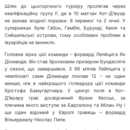
Шлях до цьогорічного турніру пролягав через
кваліфікаційну групу F, де в 10 матчах Кот-Д’Івуар
не зазнав жодної поразки: 8 перемог та 2 нічиї. У
суперниках були Габон, Гамбія, Бурунді, Кенія та
Сейшельські острови, тому особливих проблем в
івуарійців не виникло.
Головна зірка цієї команди – форвард Лепйцига Ян
Діоманде. Він став бронзовим призером Бундесліги
у сезоні, що завершився. З 66 м’ячів Лейпцига у
чемпіонаті саме Діоманде поклав 12 – на один
менше, ніж в найкращого голеадора цієї команди
Крістофа Бамугартнера. У центрі поля в Кот-
Д’Івуару грає досвідчений Франк Кессьє, за
плечима якого виступи за Барселону та Мілан. Ну і
ще один відомий у Європі гравець – форвард
Вільярреалу Ніколас Пепе.