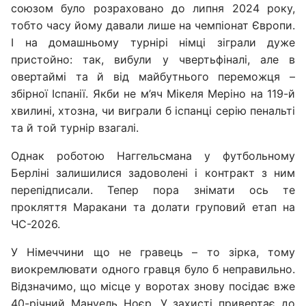
союзом було розраховано до липня 2024 року,
тобто часу йому давали лише на чемпіонат Європи.
І на домашньому турнірі німці зіграли дуже
пристойно: так, вибули у чвертьфіналі, але в
овертаймі та й від майбутнього переможця –
збірної Іспанії. Якби не м’яч Мікеля Меріно на 119-й
хвилині, хтозна, чи виграли б іспанці серію пенальті
та й той турнір взагалі.
Однак роботою Наггельсмана у футбольному
Берліні залишилися задоволені і контракт з ним
перепідписали. Тепер пора знімати ось те
прокляття Маракани та долати груповий етап на
ЧС-2026.
У Німеччини що не гравець – то зірка, тому
виокремлювати одного гравця було б неправильно.
Відзначимо, що місце у воротах знову посідає вже
40-річний Мануель Ноєр. У захисті привертає до