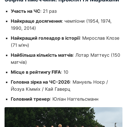
Участь на ЧС
: 21 раз
Найкраще досягнення
: чемпіони (1954, 1974,
1990, 2014)
Найкращий голеадор в історії
: Мирослав Клозе
(71 м’яч)
Найбільша кількість матчів
: Лотар Маттеус (150
матчів)
Місце в рейтингу FIFA
: 10
Головна зірка на ЧС-2026
: Мануель Ноєр /
Йозуа Кімміх / Кай Гаверц
Головний тренер
: Юліан Наггельсманн