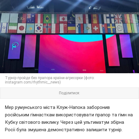
Турнір пройде без прапора країни-агресорки (фото:
instagram.com/rhythmic__news)
Поділитися:
Мер румунського міста Клуж-Напока заборонив
російським гімнасткам використовувати прапор та гімн на
Кубку світового виклику. Через цей ультиматум збірна
Росії була змушена демонстративно залишити турнір.