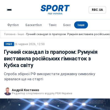
RBC.UA
Футбол
Баскетбол
Теніс
Бокс
Інше
Головна
›
Інше
›
Гучний скандал із прапором: Румунія виставила російських 
26 червня 2026, 12:50
ІНШЕ
Гучний скандал із прапором: Румунія
виставила російських гімнасток з
Кубка світу
Спроба збірної РФ використати державну символіку
зірвалася ще на старті
Андрій Костенко
Редактор спортивного відділу РБК-Україна