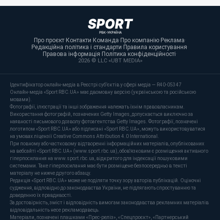
Про проєкт
·
Контакти
·
Команда
·
Про компанію
·
Реклама
·
Редакційна політика і стандарти
·
Правила користування
·
Правова інформація
·
Політика конфіденційності
·
2026 © LLC «UBT MEDIA»
Ідентифікатор онлайн-медіа в Реєстрі суб’єктів у сфері медіа — R40-05347
Онлайн-медіа «Sport RBC.UA» має двомовну версію (українською та російською
мовами).
Фотографії, ілюстрації та інші зображення належать їхнім правовласникам.
Використання фотографій, позначених Getty Images, допускається виключно за
наявності письмового дозволу фотоагентства Getty Images. Фотографії, позначені
логотипом «Sport RBC.UA» або підписані «Sport RBC.UA», можуть використовуватися
на умовах ліцензії Creative Commons Attribution 4.0 International.
При повному або частковому відтворенні інформаційних матеріалів, опублікованих
на вебсайті «Sport RBC.UA» (www.sport.rbc.ua), обов'язковим є розміщення активного
гіперпосилання на www.sport.rbc.ua, відкритого для індексації пошуковими
системами. Таке гіперпосилання має бути розміщене безпосередньо в тексті
матеріалу не нижче другого абзацу.
Редакція «Sport RBC.UA» може не поділяти точку зору авторів публікацій. Оціночні
судження, відповідно до законодавства України, не підлягають спростуванню та
доведенню їх правдивості.
За достовірність, зміст і відповідність вимогам законодавства рекламних матеріалів
відповідальність несе рекламодавець.
Матеріали, позначені плашками «Прес-реліз», «Спецпроєкт», «Партнерський