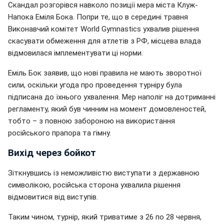
Скандал розгорівся навколо позиції мера міста Клуж-
Напока Еміля Бока. Попри те, що в середині травня
Виконавчий комітет World Gymnastics ухвалив рішення
скасувати обмеження для атлетів з РФ, місцева влада
відмовилася імплементувати ці норми.
Еміль Бок заявив, що нові правила не мають зворотної
сили, оскільки угода про проведення турніру була
підписана до їхнього ухвалення. Мер наполіг на дотриманні
регламенту, який був чинним на момент домовленостей,
тобто – з повною забороною на використання
російського прапора та гімну.
Вихід через бойкот
Зіткнувшись із неможливістю виступати з державною
символікою, російська сторона ухвалила рішення
відмовитися від виступів.
Таким чином, турнір, який триватиме з 26 по 28 червня,