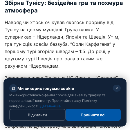
Збірна Тунісу: безідейна гра та похмура
атмосфера
Навряд чи хтось очікував якогось прориву від
Тунісу на цьому мундіалі. Група важка. У
суперниках – Нідерланди, Японія та Швеція. Утім,
гра тунісців зовсім беззуба. “Орли Карфагена” у
першому турі згоріли шведам – 1:5. До речі, у
другому турі Швеція програла з таким же
рахунком Нідерландам.
Завершила шлях Тунісу на ЧС Японія – “Самураї”
спокійно здолали суперників з рахунком 4:0.
🍪
Ми використовуємо cookie
✕
Відтак, достроковий виліт африканців після
Ми використовуємо файли cookie для аналізу трафіку та
другого туру.
персоналізації контенту. Прочитайте нашу Політику
конфіденційності.
Детальніше
Однак, окрім млявої гри, неприємний післясмак
Відхилити
Прийняти всі
залишає атмосфера навколо збірної Тунісу.
Зокрема, не дуже зрозуміле звільнення головного