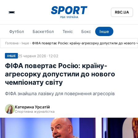
RBC.UA
Футбол
Баскетбол
Теніс
Бокс
Інше
Головна
›
Інше
›
ФІФА повертає Росію: країну-агресорку допустили до нового ч
25 червня 2026 · 12:02
ІНШЕ
ФІФА повертає Росію: країну-
агресорку допустили до нового
чемпіонату світу
ФІФА знайшла лазівку для повернення агресорів
Катерина Урсатій
Спортивна журналістка