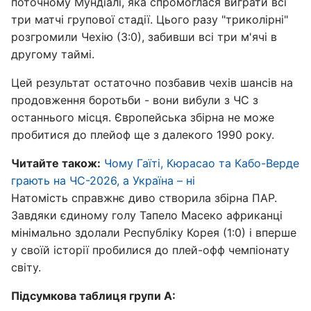
поточному Мундіалі, яка спромоглася виграти всі
три матчі групової стадії. Цього разу "триколірні"
розгромили Чехію (3:0), забивши всі три м'ячі в
другому таймі.
Цей результат остаточно позбавив чехів шансів на
продовження боротьби - вони вибули з ЧС з
останнього місця. Європейська збірна не може
пробитися до плейоф ще з далекого 1990 року.
Читайте також:
Чому Гаїті, Кюрасао та Кабо-Верде
грають на ЧС-2026, а Україна – ні
Натомість справжнє диво створила збірна ПАР.
Завдяки єдиному голу Тапело Масеко африканці
мінімально здолали Республіку Корея (1:0) і вперше
у своїй історії пробилися до плей-офф чемпіонату
світу.
Підсумкова таблиця групи А: