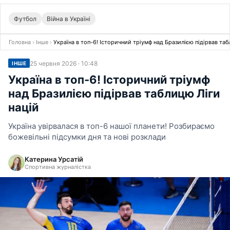
Футбол
Війна в Україні
Головна
›
Інше
›
Україна в топ-6! Історичний тріумф над Бразилією підірвав таб
25 червня 2026 · 10:48
ІНШЕ
Україна в топ-6! Історичний тріумф
над Бразилією підірвав таблицю Ліги
націй
Україна увірвалася в топ-6 нашої планети! Розбираємо
божевільні підсумки дня та нові розклади
Катерина Урсатій
Спортивна журналістка