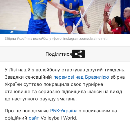
Збірна України з волейболу (фото: instagram.com/ukraine.nvt)
Поділитися
У Лізі націй з волейболу стартував другий тиждень.
Завдяки сенсаційній
перемозі над Бразилією
збірна
України суттєво покращила своє турнірне
становище та серйозно підвищила шанси на вихід
до наступного раунду змагань.
Про це повідомляє
РБК-Україна
з посиланням на
офіційний
сайт
Volleyball World.