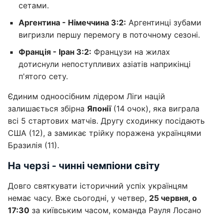
сетами.
Аргентина - Німеччина 3:2:
Аргентинці зубами
вигризли першу перемогу в поточному сезоні.
Франція - Іран 3:2:
Французи на жилах
дотиснули непоступливих азіатів наприкінці
п'ятого сету.
Єдиним одноосібним лідером Ліги націй
залишається збірна
Японії
(14 очок), яка виграла
всі 5 стартових матчів. Другу сходинку посідають
США (12), а замикає трійку поражена українцями
Бразилія (11).
На черзі - чинні чемпіони світу
Довго святкувати історичний успіх українцям
немає часу. Вже сьогодні, у четвер,
25 червня, о
17:30
за київським часом, команда Рауля Лосано