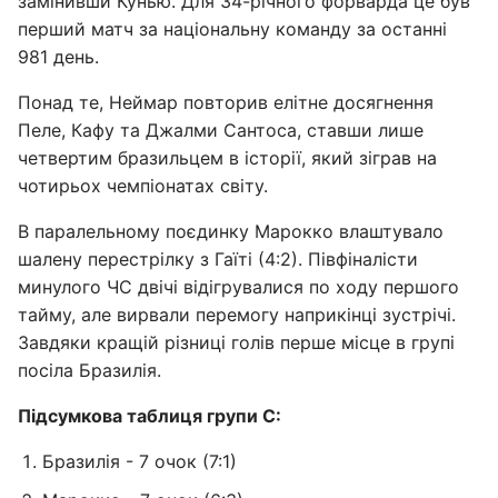
замінивши Кунью. Для 34-річного форварда це був
перший матч за національну команду за останні
981 день.
Понад те, Неймар повторив елітне досягнення
Пеле, Кафу та Джалми Сантоса, ставши лише
четвертим бразильцем в історії, який зіграв на
чотирьох чемпіонатах світу.
В паралельному поєдинку Марокко влаштувало
шалену перестрілку з Гаїті (4:2). Півфіналісти
минулого ЧС двічі відігрувалися по ходу першого
тайму, але вирвали перемогу наприкінці зустрічі.
Завдяки кращій різниці голів перше місце в групі
посіла Бразилія.
Підсумкова таблиця групи С:
Бразилія - 7 очок (7:1)