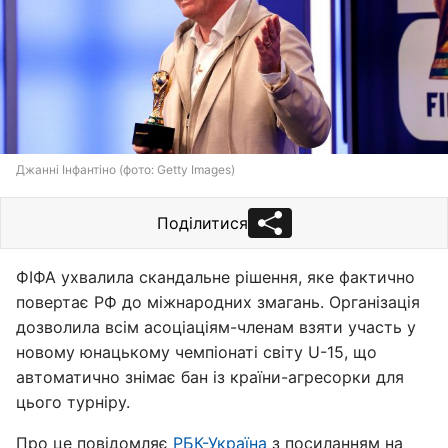
Джанні Інфантіно (фото: Getty Images)
Поділитися
ФІФА ухвалила скандальне рішення, яке фактично
повертає РФ до міжнародних змагань. Організація
дозволила всім асоціаціям-членам взяти участь у
новому юнацькому чемпіонаті світу U-15, що
автоматично знімає бан із країни-агресорки для
цього турніру.
Про це повідомляє
РБК-Україна
з посиланням на