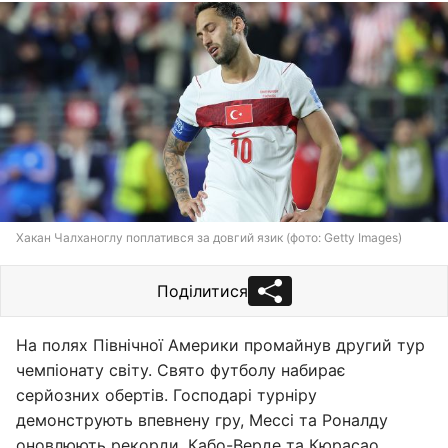
Хакан Чалханоглу поплатився за довгий язик (фото: Getty Images)
Поділитися
На полях Північної Америки промайнув другий тур
чемпіонату світу. Свято футболу набирає
серйозних обертів. Господарі турніру
демонструють впевнену гру, Мессі та Роналду
оновлюють рекорди, Кабо-Верде та Кюрасао