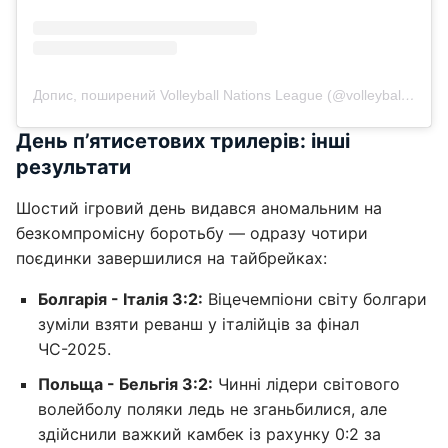
Допис, поширений Volleyball Nations League (@volleyballnationsleague)
День п’ятисетових трилерів: інші
результати
Шостий ігровий день видався аномальним на
безкомпромісну боротьбу — одразу чотири
поєдинки завершилися на тайбрейках:
Болгарія - Італія 3:2:
Віцечемпіони світу болгари
зуміли взяти реванш у італійців за фінал
ЧС-2025.
Польща - Бельгія 3:2:
Чинні лідери світового
волейболу поляки ледь не зганьбилися, але
здійснили важкий камбек із рахунку 0:2 за