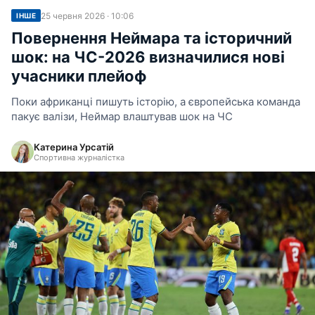
25 червня 2026 · 10:06
ІНШЕ
Повернення Неймара та історичний
шок: на ЧС-2026 визначилися нові
учасники плейоф
Поки африканці пишуть історію, а європейська команда
пакує валізи, Неймар влаштував шок на ЧС
Катерина Урсатій
Спортивна журналістка