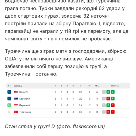
Водночас несправедливо казати, що Туреччина
грала погано. Турки завдали рекордні 62 удари у
двох стартових турах, зокрема 32 неточні
постріли припали на збірну Парагваю. І, відверто,
парагвайці не награли у тій грі на перемогу, але це
чемпіонат світу – і він помилок не пробачає.
Туреччина ще зіграє матч з господарями, збірною
США, утім він нічого не вирішує. Американці
забезпечили собі першу позицію в групі, а
Туреччина – останню.
Стан справ у групі D (фото: flashscore.uа)