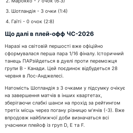
Марокко - 7 очок (6:3)
Шотландія - 3 очки (1:4)
Гаїті - 0 очок (2:8)
Що далі в плей-офф ЧС-2026
Наразі на світовій першості вже офіційно
сформувалася перша пара 1/16 фіналу. Історичний
танець ПАРзійдеться в дуелі проти переможця
групи В - Канади. Цей поєдинок відбудеться 28
червня в Лос-Анджелесі.
Натомість Шотландія з 3 очками у підсумку очікує
на завершення матчів в інших квартетах,
зберігаючи слабкі шанси на прохід за рейтингом
третіх місць через погану різницю м'ячів (-3). Вже
впродовж найближчої доби визначаться всі
учасники плейоф із груп D, Е та F.