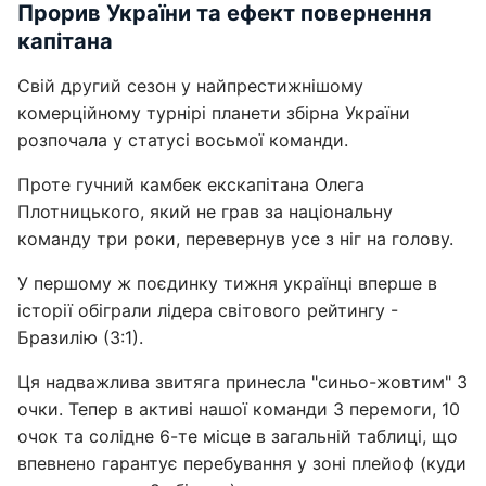
Прорив України та ефект повернення
капітана
Свій другий сезон у найпрестижнішому
комерційному турнірі планети збірна України
розпочала у статусі восьмої команди.
Проте гучний камбек екскапітана Олега
Плотницького, який не грав за національну
команду три роки, перевернув усе з ніг на голову.
У першому ж поєдинку тижня українці вперше в
історії обіграли лідера світового рейтингу -
Бразилію (3:1).
Ця надважлива звитяга принесла "синьо-жовтим" 3
очки. Тепер в активі нашої команди 3 перемоги, 10
очок та солідне 6-те місце в загальній таблиці, що
впевнено гарантує перебування у зоні плейоф (куди