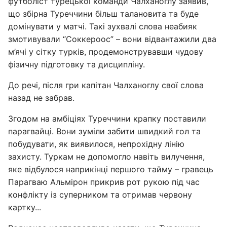
футболіст турецької команди Чалханоглу заявив,
що збірна Туреччини більш талановита та буде
домінувати у матчі. Такі зухвалі слова неабияк
змотивували “Соккероос” – вони відвантажили два
м’ячі у сітку турків, продемонструвавши чудову
фізичну підготовку та дисципліну.
До речі, після гри капітан Чалханоглу свої слова
назад не забрав.
Згодом на амбіціях Туреччини крапку поставили
парагвайці. Вони зуміли забити швидкий гол та
побудувати, як виявилося, непрохідну лінію
захисту. Туркам не допомогло навіть вилучення,
яке відбулося наприкінці першого тайму – гравець
Парагваю Альмірон прикрив рот рукою під час
конфлікту із суперником та отримав червону
картку...