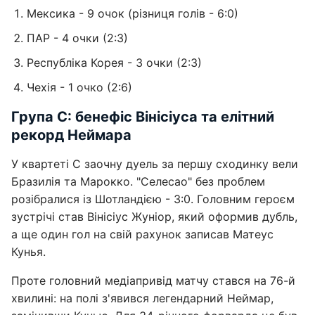
Мексика - 9 очок (різниця голів - 6:0)
ПАР - 4 очки (2:3)
Республіка Корея - 3 очки (2:3)
Чехія - 1 очко (2:6)
Група С: бенефіс Вінісіуса та елітний
рекорд Неймара
У квартеті С заочну дуель за першу сходинку вели
Бразилія та Марокко. "Селесао" без проблем
розібралися із Шотландією - 3:0. Головним героєм
зустрічі став Вінісіус Жуніор, який оформив дубль,
а ще один гол на свій рахунок записав Матеус
Кунья.
Проте головний медіапривід матчу стався на 76-й
хвилині: на полі з'явився легендарний Неймар,