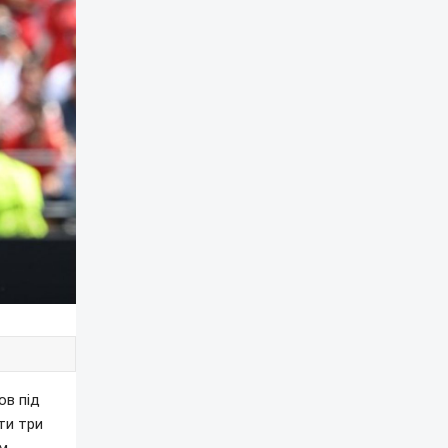
ов під
ти три