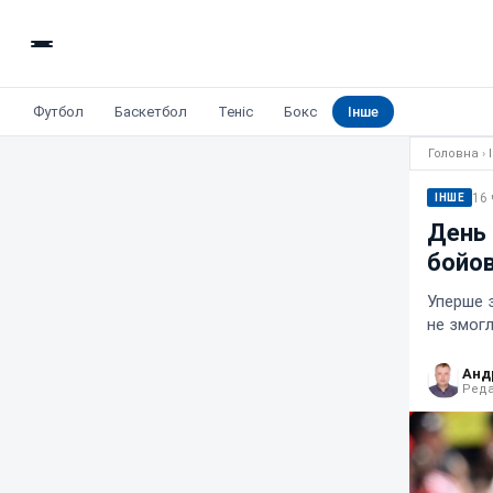
Футбол
Баскетбол
Теніс
Бокс
Інше
Головна
›
16 
ІНШЕ
День 
бойов
Уперше з
не змог
Анд
Реда