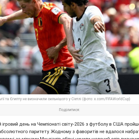
ьгії та Єгипту не визначили сильнішого у Сіетлі (фото: x.com/FIFAWorldCup)
Поділитися:
 ігровий день на Чемпіонаті світу-2026 з футболу в США пройш
абсолютного паритету. Жодному з фаворитів не вдалося набра