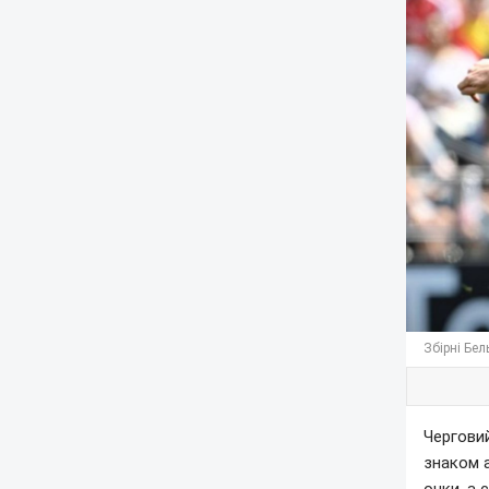
Збірні Бел
Черговий
знаком 