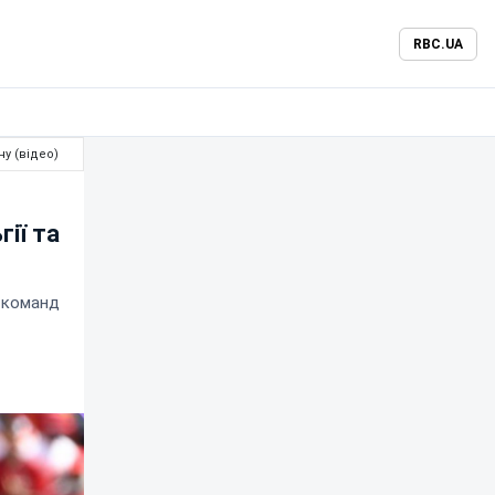
RBC.UA
ну (відео)
гії та
з команд