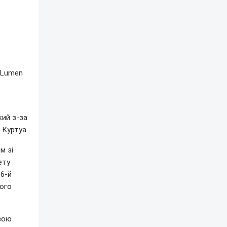
 "Lumen
кий з-за
 Куртуа.
м зі
ету
66-й
вого
свою