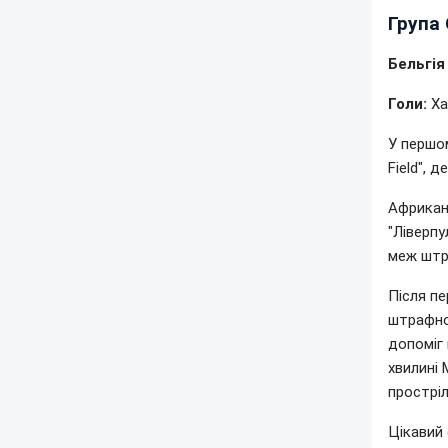
Група 
Бельгія
Голи:
Ха
У першом
Field", 
Африканс
"Ліверпу
меж штра
Після пе
штрафног
допоміг 
хвилині 
прострі
Цікавий 