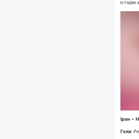
історію 
Іран – 
Голи:
Ре