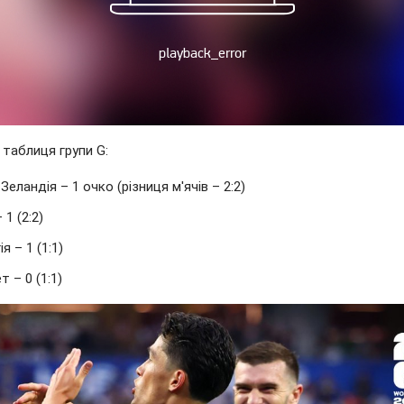
 таблиця групи G:
Зеландія – 1 очко (різниця м'ячів – 2:2)
 1 (2:2)
ія – 1 (1:1)
т – 0 (1:1)