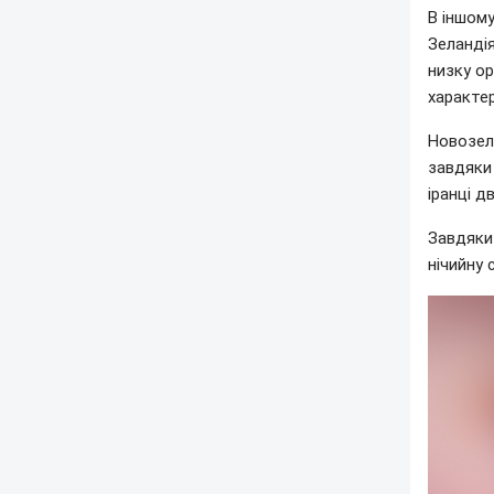
В іншом
Зеландія
низку ор
характер
Новозела
завдяки
іранці д
Завдяки
нічийну 