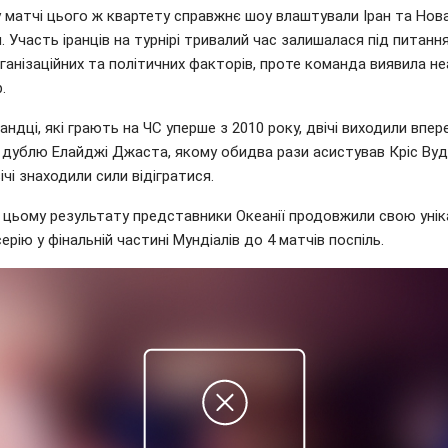
у матчі цього ж квартету справжнє шоу влаштували Іран та Нов
. Участь іранців на турнірі тривалий час залишалася під питанн
ганізаційних та політичних факторів, проте команда виявила н
.
ндці, які грають на ЧС уперше з 2010 року, двічі виходили впер
 дублю Елайджі Джаста, якому обидва рази асистував Кріс Вуд
вічі знаходили сили відігратися.
 цьому результату представники Океанії продовжили свою унік
серію у фінальній частині Мундіалів до 4 матчів поспіль.