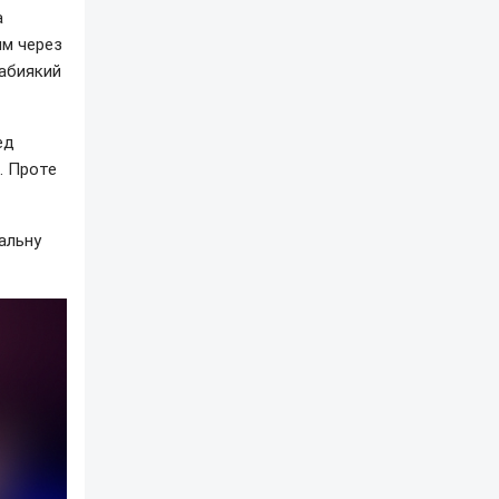
а
ям через
еабиякий
ед
. Проте
альну