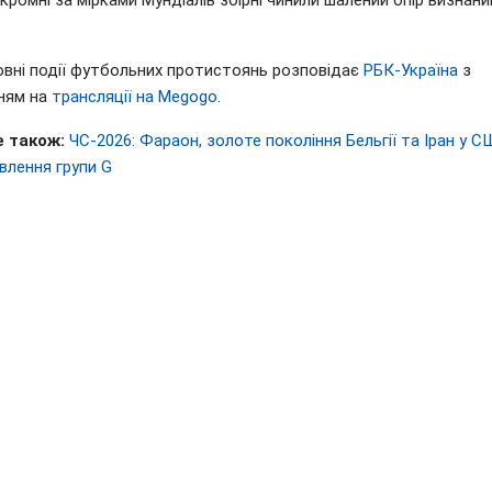
скромні за мірками Мундіалів збірні чинили шалений опір визнан
.
овні події футбольних протистоянь розповідає
РБК-Україна
з
ням на
трансляції на Megogo
.
 також:
ЧС-2026: Фараон, золоте покоління Бельгії та Іран у С
влення групи G