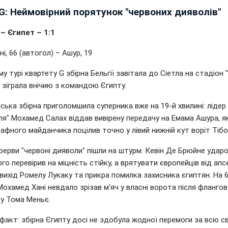
G: Неймовірний порятунок "червоних дияволів"
 – Єгипет – 1:1
ні, 66 (автогол) – Ашур, 19
у турі квартету G збірна Бельгії завітала до Сіетла на стадіон
де зіграла внічию з командою Єгипту.
ька збірна приголомшила суперника вже на 19-й хвилині: лідер
ля" Мохамед Салах віддав вивірену передачу на Емама Ашура, я
фного майданчика поцілив точно у лівий нижній кут воріт Тібо
рерви "червоні дияволи" пішли на штурм. Кевін Де Брюйне ударо
о перевірив на міцність стійку, а врятувати європейців від апс
вихід Ромелу Лукаку та прикра помилка захисника єгиптян. На 
Мохамед Хані невдало зрізав м'яч у власні ворота після фланго
лу Тома Меньє.
факт: збірна Єгипту досі не здобула жодної перемоги за всю 