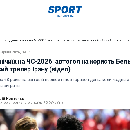
Інше
›
День нічиїх на ЧС-2026: автогол на користь Бельгії та бойовий трилер Іра
червня 2026, 09:36
нічиїх на ЧС-2026: автогол на користь Бель
ий трилер Ірану (відео)
а 68 років на світовій першості повторився день, коли жодна 
ла виграти
рій Костенко
ктор спортивного відділу РБК-Україна