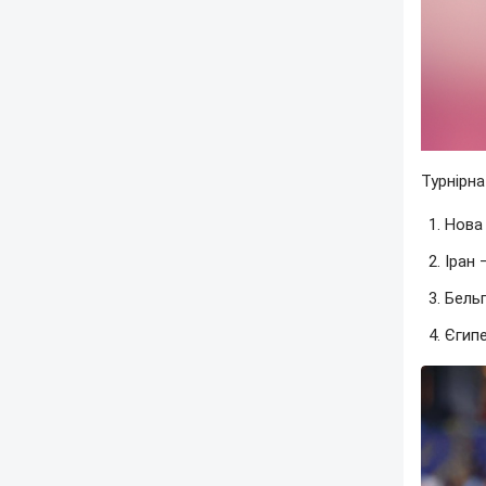
Турнірна
Нова 
Іран –
Бельг
Єгипе