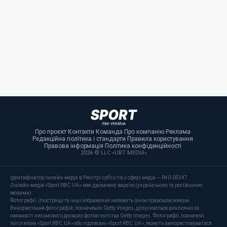
Про проєкт
·
Контакти
·
Команда
·
Про компанію
·
Реклама
·
Редакційна політика і стандарти
·
Правила користування
·
Правова інформація
·
Політика конфіденційності
·
2026 © LLC «UBT MEDIA»
Ідентифікатор онлайн-медіа в Реєстрі суб’єктів у сфері медіа — R40-05347
Онлайн-медіа «Sport RBC.UA» має двомовну версію (українською та російською
мовами).
Фотографії, ілюстрації та інші зображення належать їхнім правовласникам.
Використання фотографій, позначених Getty Images, допускається виключно за
наявності письмового дозволу фотоагентства Getty Images. Фотографії, позначені
логотипом «Sport RBC.UA» або підписані «Sport RBC.UA», можуть використовуватися