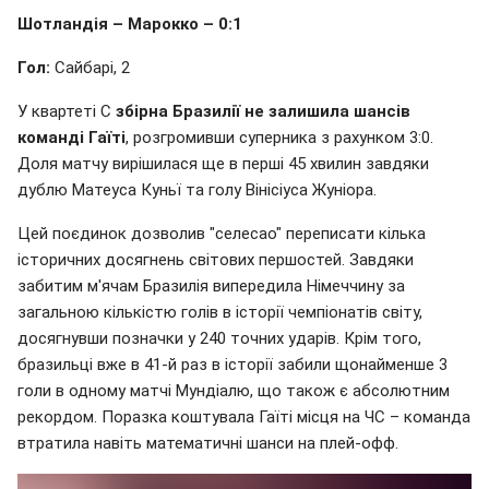
Шотландія – Марокко – 0:1
Гол:
Сайбарі, 2
У квартеті C
збірна Бразилії не залишила шансів
команді Гаїті
, розгромивши суперника з рахунком 3:0.
Доля матчу вирішилася ще в перші 45 хвилин завдяки
дублю Матеуса Куньї та голу Вінісіуса Жуніора.
Цей поєдинок дозволив "селесао" переписати кілька
історичних досягнень світових першостей. Завдяки
забитим м'ячам Бразилія випередила Німеччину за
загальною кількістю голів в історії чемпіонатів світу,
досягнувши позначки у 240 точних ударів. Крім того,
бразильці вже в 41-й раз в історії забили щонайменше 3
голи в одному матчі Мундіалю, що також є абсолютним
рекордом. Поразка коштувала Гаїті місця на ЧС – команда
втратила навіть математичні шанси на плей-офф.