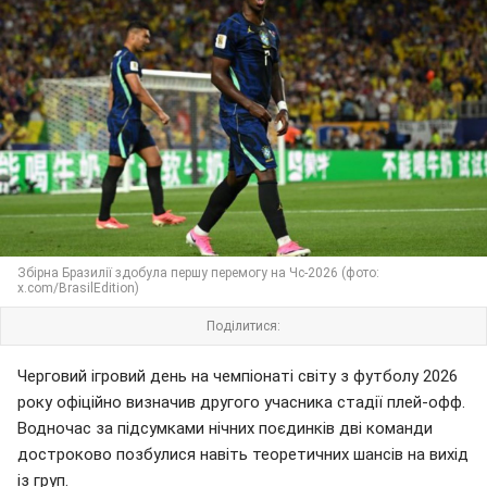
Збірна Бразилії здобула першу перемогу на Чс-2026 (фото:
x.com/BrasilEdition)
Поділитися:
Черговий ігровий день на чемпіонаті світу з футболу 2026
року офіційно визначив другого учасника стадії плей-офф.
Водночас за підсумками нічних поєдинків дві команди
достроково позбулися навіть теоретичних шансів на вихід
із груп.