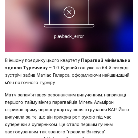
В іншому поєдинку цього квартету
Парагвай мінімально
здолав Туреччину
– 1:0. Єдиний гол уже на 64-й секунді
зустрічі забив Матіас Галарса, оформлюючи найшвидший
м'яч поточного турніру.
Матч запам'ятався резонансним вилученням: наприкінці
першого тайму вінгер парагвайців Мігель Альмірон
отримав пряму червону картку після втручання ВАР. Його
вилучили за те, що він прикрив рот рукою під час
суперечки з суперником. Це стало першим гучним
застосуванням так званого "правила Вінісіуса",