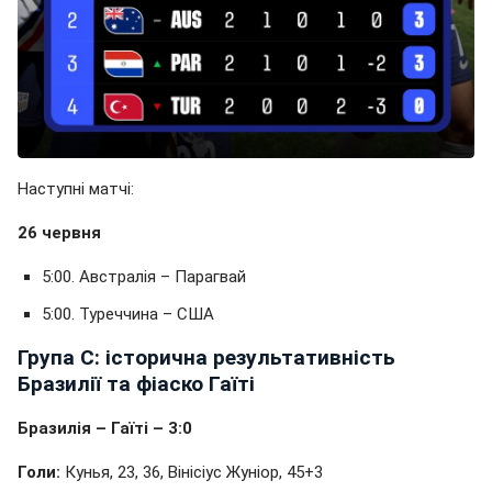
Наступні матчі:
26 червня
5:00. Австралія – Парагвай
5:00. Туреччина – США
Група C: історична результативність
Бразилії та фіаско Гаїті
Бразилія – Гаїті – 3:0
Голи:
Кунья, 23, 36, Вінісіус Жуніор, 45+3