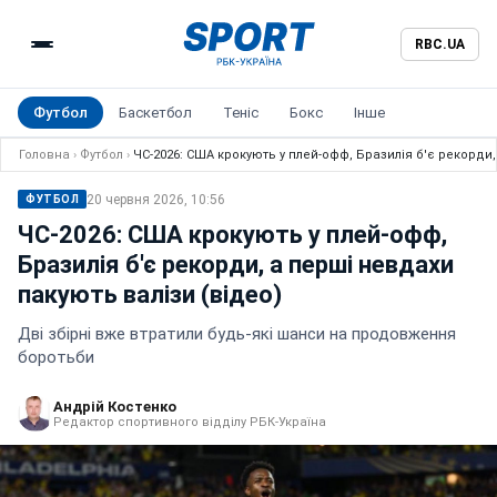
RBC.UA
Футбол
Баскетбол
Теніс
Бокс
Інше
Головна
›
Футбол
›
ЧС-2026: США крокують у плей-офф, Бразилія б'є рекорди,
20 червня 2026, 10:56
ФУТБОЛ
ЧС-2026: США крокують у плей-офф,
Бразилія б'є рекорди, а перші невдахи
пакують валізи (відео)
Дві збірні вже втратили будь-які шанси на продовження
боротьби
Андрій Костенко
Редактор спортивного відділу РБК-Україна