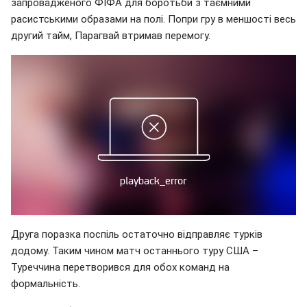
запровадженого ФІФА для боротьби з таємними
расистськими образами на полі. Попри гру в меншості весь
другий тайм, Парагвай втримав перемогу.
Друга поразка поспіль остаточно відправляє турків
додому. Таким чином матч останнього туру США –
Туреччина перетворився для обох команд на
формальність.