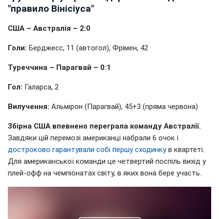
"правило Вінісіуса"
США – Австралія – 2:0
Голи:
Берджесс, 11 (автогол), Фрімен, 42
Туреччина – Парагвай – 0:1
Гол:
Галарса, 2
Вилучення:
Альмірон (Парагвай), 45+3 (пряма червона)
Збірна США впевнено переграла команду Австралії.
Завдяки цій перемозі американці набрали 6 очок і
достроково гарантували собі першу сходинку
в квартеті.
Для американської команди це четвертий поспіль вихід у
плей-офф на чемпіонатах світу, в яких вона бере участь.