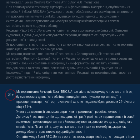
на умовах ліцензії Creative Commons Attribution 4.0 International.
При повному або частковому відтворенні інформаційних матеріалів, опублікованих
на вебсайті «Sport RBC.UA» (www.sport.rbc.ua), обов'язковим є розміщення активного
гіперпосилання на www.sport.rbc.ua, відкритого для індексації пошуковими
системами. Таке гіперпосилання має бути розміщене безпосередньо в тексті
матеріалу не нижче другого абзацу.
Редакція «Sport RBC.UA» може не поділяти точку зору авторів публікацій. Оціночні
судження, відповідно до законодавства України, не підлягають спростуванню та
доведенню їх правдивості.
За достовірність, зміст і відповідність вимогам законодавства рекламних матеріалів
відповідальність несе рекламодавець.
Матеріали, позначені плашками «Прес-реліз», «Спецпроєкт», «Партнерський
матеріал», «Promo», «Благодійність» та «Резонанс», розміщуються на правах реклами.
Рубрика «Новини компанії» є інформаційним форматом, що містить новини,
повідомлення та оголошення, пов'язані з діяльністю компаній, і ґрунтується на
інформації, наданій відповідними компаніями. Редакція не несе відповідальності за
достовірність такої інформації.
Матеріали онлайн-медіа Sport RBC.UA, що містять інформацію про азартні ігри,
21+
букмекерську діяльність або інші види діяльності у сфері організації та
проведення азартних ігор, призначені виключно для осіб, які досягли 21-річного
віку (21+).
Участь в азартних іграх може спричинити розвиток ігрової залежності.
Дотримуйтеся принципів відповідальної гри. У разі появи перших ознак ігрової
залежності рекомендується негайно звернутися за допомогою до відповідного
спеціаліста. Пам'ятайте, що участь в азартних іграх не може бути джерелом
доходу або альтернативою трудовій діяльності.
Онлайн-медіа Sport RBC.UA не є організатором азартних ігор, не проводить ігри