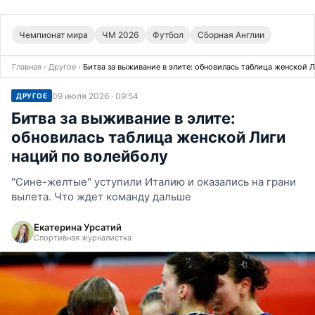
Чемпионат мира
ЧМ 2026
Футбол
Сборная Англии
Главная
›
Другое
›
Битва за выживание в элите: обновилась таблица женской 
09 июля 2026 · 09:54
ДРУГОЕ
Битва за выживание в элите:
обновилась таблица женской Лиги
наций по волейболу
"Сине-желтые" уступили Италию и оказались на грани
вылета. Что ждет команду дальше
Екатерина Урсатий
Спортивная журналистка