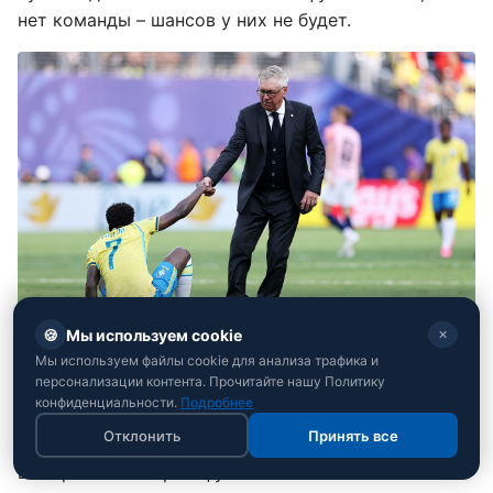
нет команды – шансов у них не будет.
🍪
Мы используем cookie
✕
Мы используем файлы cookie для анализа трафика и
Карло Анчелотти не вытащил Бразилию в 1/4
персонализации контента. Прочитайте нашу Политику
финала (фото: Getty Images)
конфиденциальности.
Подробнее
Отклонить
Принять все
Карло Анчелотти также разочаровал – как
выбором некоторых футболистов и невызовом