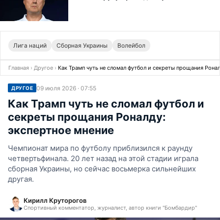
Лига наций
Сборная Украины
Волейбол
Главная
›
Другое
›
Как Трамп чуть не сломал футбол и секреты прощания Рона
09 июля 2026 · 07:55
ДРУГОЕ
Как Трамп чуть не сломал футбол и
секреты прощания Роналду:
экспертное мнение
Чемпионат мира по футболу приблизился к раунду
четвертьфинала. 20 лет назад на этой стадии играла
сборная Украины, но сейчас восьмерка сильнейших
другая.
Кирилл Круторогов
Спортивный комментатор, журналист, автор книги "Бомбардир"