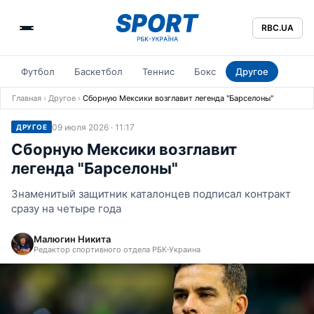
RBC.UA
Футбол
Баскетбол
Теннис
Бокс
Другое
Главная
›
Другое
›
Сборную Мексики возглавит легенда "Барселоны"
09 июля 2026 · 11:17
ДРУГОЕ
Сборную Мексики возглавит
легенда "Барселоны"
Знаменитый защитник каталонцев подписал контракт
сразу на четыре года
Малюгин Никита
Редактор спортивного отдела РБК-Украина