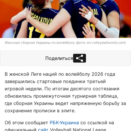
Женская сборная Украины по волейболу (фото: en.volleyballworld.com)
Поделиться
В женской Лиге наций по волейболу 2026 года
завершились стартовые поединки третьей
игровой недели. По итогам десятого состязания
обновилась промежуточная турнирная таблица,
где сборная Украины ведет напряженную борьбу за
сохранение прописки в элите.
Об этом сообщает
РБК-Украина
со ссылкой на
официальный
сайт
Volleyball National Leage.