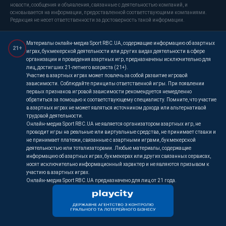
новости, сообщения и объявления, связанные с деятельностью компаний, и
основывается на информации, предоставленной соответствующими компаниями.
Редакция не несет ответственности за достоверность такой информации.
Материалы онлайн-медиа Sport RBC.UA, содержащие информацию об азартных
21+
играх, букмекерской деятельности или других видах деятельности в сфере
организации и проведения азартных игр, предназначены исключительно для
лиц, достигших 21-летнего возраста (21+).
Участие в азартных играх может повлечь за собой развитие игровой
зависимости. Соблюдайте принципы ответственной игры. При появлении
первых признаков игровой зависимости рекомендуется немедленно
обратиться за помощью к соответствующему специалисту. Помните, что участие
в азартных играх не может являться источником дохода или альтернативой
трудовой деятельности.
Онлайн-медиа Sport RBC.UA не является организатором азартных игр, не
проводит игры на реальные или виртуальные средства, не принимает ставки и
не принимает платежи, связанные с азартными играми, букмекерской
деятельностью или тотализаторами. Любые материалы, содержащие
информацию об азартных играх, букмекерах или других связанных сервисах,
носят исключительно информационный характер и не являются призывом к
участию в азартных играх.
Онлайн-медиа Sport RBC.UA предназначено для лиц от 21 года.