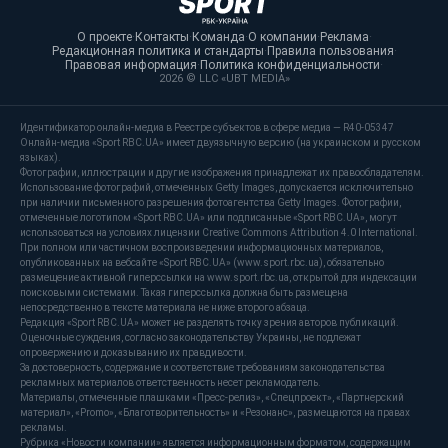
О проекте
·
Контакты
·
Команда
·
О компании
·
Реклама
·
Редакционная политика и стандарты
·
Правила пользования
·
Правовая информация
·
Политика конфиденциальности
·
2026 © LLC «UBT MEDIA»
Идентификатор онлайн-медиа в Реестре субъектов в сфере медиа — R40-05347
Онлайн-медиа «Sport RBC.UA» имеет двуязычную версию (на украинском и русском
языках).
Фотографии, иллюстрации и другие изображения принадлежат их правообладателям.
Использование фотографий, отмеченных Getty Images, допускается исключительно
при наличии письменного разрешения фотоагентства Getty Images. Фотографии,
отмеченные логотипом «Sport RBC.UA» или подписанные «Sport RBC.UA», могут
использоваться на условиях лицензии Creative Commons Attribution 4.0 International.
При полном или частичном воспроизведении информационных материалов,
опубликованных на вебсайте «Sport RBC.UA» (www.sport.rbc.ua), обязательно
размещение активной гиперссылки на www.sport.rbc.ua, открытой для индексации
поисковыми системами. Такая гиперссылка должна быть размещена
непосредственно в тексте материала не ниже второго абзаца.
Редакция «Sport RBC.UA» может не разделять точку зрения авторов публикаций.
Оценочные суждения, согласно законодательству Украины, не подлежат
опровержению и доказыванию их правдивости.
За достоверность, содержание и соответствие требованиям законодательства
рекламных материалов ответственность несет рекламодатель.
Материалы, отмеченные плашками «Пресс-релиз», «Спецпроект», «Партнерский
материал», «Promo», «Благотворительность» и «Резонанс», размещаются на правах
рекламы.
Рубрика «Новости компании» является информационным форматом, содержащим