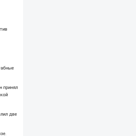
отив
табные
н принял
ской
елил две
изе.