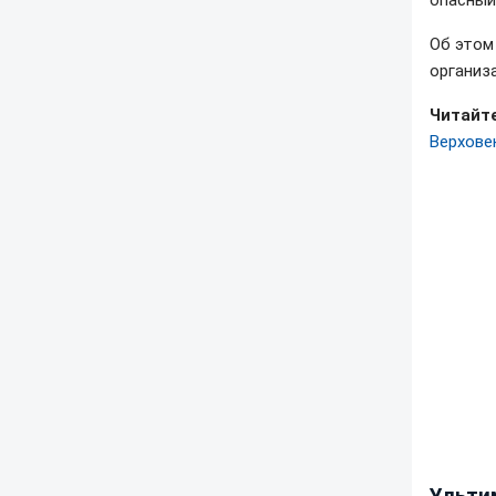
опасный
Об это
организ
Читайте
Верхове
Ульти