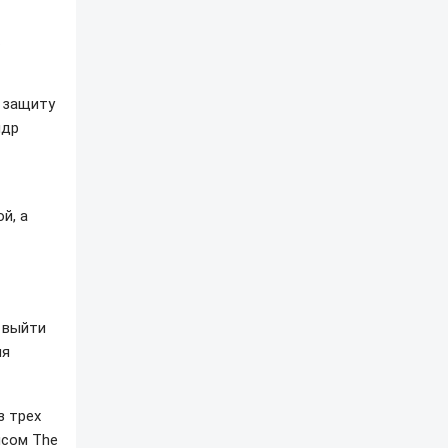
ю защиту
ндр
й, а
 выйти
ля
з трех
ясом The