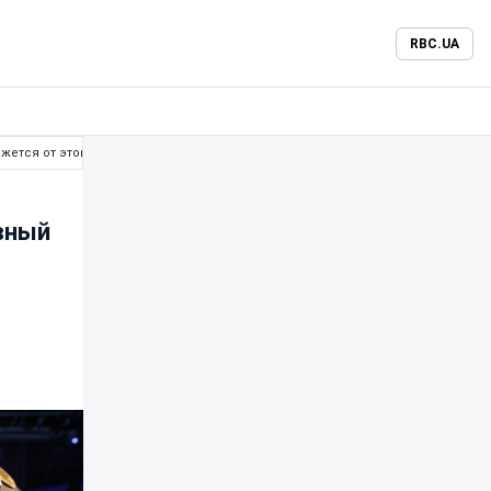
RBC.UA
ажется от этого боя
вный