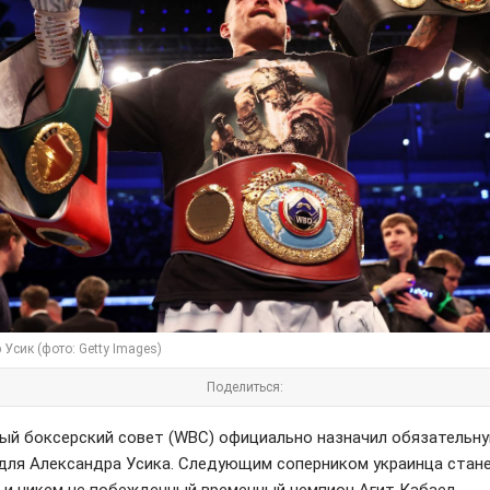
Усик (фото: Getty Images)
Поделиться:
ый боксерский совет (WBC) официально назначил обязательн
для Александра Усика. Следующим соперником украинца стан