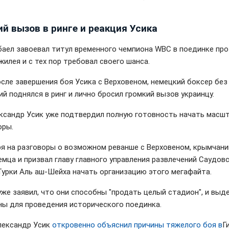
й вызов в ринге и реакция Усика
баел завоевал титул временного чемпиона WBC в поединке пр
жилея и с тех пор требовал своего шанса.
осле завершения боя Усика с Верховеном, немецкий боксер без
й поднялся в ринг и лично бросил громкий вызов украинцу.
ксандр Усик уже подтвердил полную готовность начать масш
оры.
я на разговоры о возможном реванше с Верховеном, крымчани
емца и призвал главу главного управления развлечений Саудов
Турки Аль аш-Шейха начать организацию этого мегафайта.
уже заявил, что они способны "продать целый стадион", и выд
ны для проведения исторического поединка.
лександр Усик
откровенно объяснил причины тяжелого боя в
Г