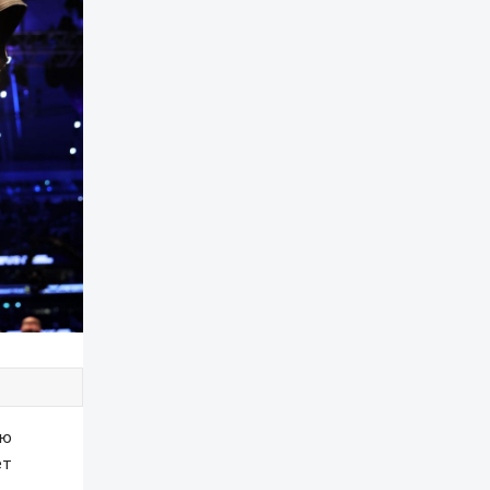
ую
ет