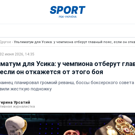
Другое
›
Ультиматум для Усика: у чемпиона отберут главный пояс, если он отк
02 июня 2026, 14:35
матум для Усика: у чемпиона отберут гла
 если он откажется от этого боя
раинец планировал громкий реванш, боссы боксерского совета
вили жесткую подножку
терина Урсатий
тивная журналистка