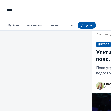
Футбол
Баскетбол
Теннис
Бокс
Другое
Главная
›
ДРУГОЕ
Ульти
пояс,
Пока ук
подгото
Ека
Спор