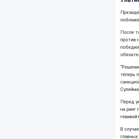
Президе
поблаже
После т
против 
победил
обязате
"Решени
теперь 
санкцио
Сулейма
Перед у
на ринг
гевивейт
В случа
главных