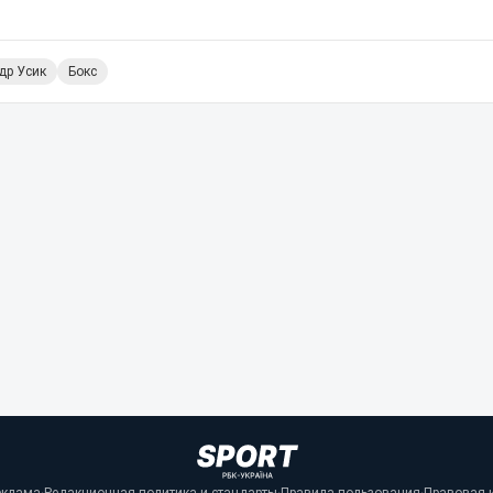
др Усик
Бокс