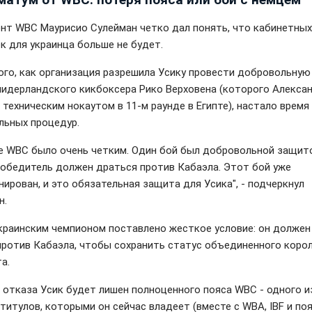
нт WBC Маурисио Сулейман четко дал понять, что кабинетных
к для украинца больше не будет.
ого, как организация разрешила Усику провести добровольну
нидерландского кикбоксера Рико Верховена (которого Алекса
 техническим нокаутом в 11-м раунде в Египте), настало время
льных процедур.
е WBC было очень четким. Один бой был добровольной защито
победитель должен драться против Кабаэла. Этот бой уже
нирован, и это обязательная защита для Усика", - подчеркнул
н.
краинским чемпионом поставлено жесткое условие: он должен
 против Кабаэла, чтобы сохранить статус объединенного коро
а.
е отказа Усик будет лишен полноценного пояса WBC - одного и
 титулов, которыми он сейчас владеет (вместе с WBA, IBF и по