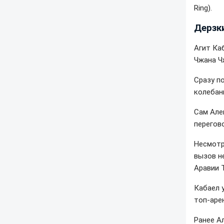
Ring).
Дерзки
Агит Ка
Чжана Ч
Сразу п
колебани
Сам Але
перегов
Несмотр
вызов н
Аравии 
Кабаел 
топ-аре
Ранее А