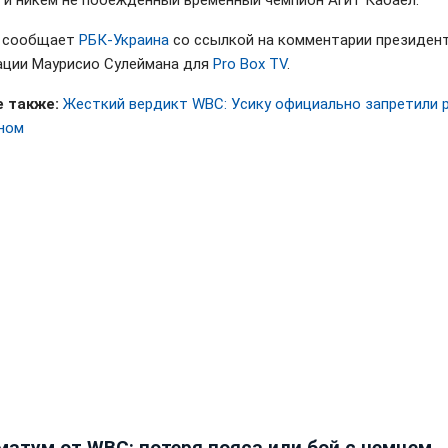
 и никем не побежденный временный чемпион Агит Кабаел.
м сообщает
РБК-Украина
со ссылкой на комментарии президен
ации Маурисио Сулеймана для
Pro Box TV
.
 также:
Жесткий вердикт WBC: Усику официально запретили 
ном
матум от WBC: потеря пояса или бой с немцем