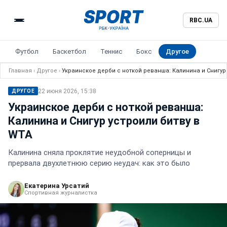
RBC.UA
Футбол
Баскетбол
Теннис
Бокс
Другое
Главная
›
Другое
›
Украинское дерби с ноткой реванша: Калинина и Снигур 
22 июня 2026, 15:38
ДРУГОЕ
Украинское дерби с ноткой реванша:
Калинина и Снигур устроили битву в
WTA
Калинина сняла проклятие неудобной соперницы и
прервала двухлетнюю серию неудач: как это было
Екатерина Урсатий
Спортивная журналистка