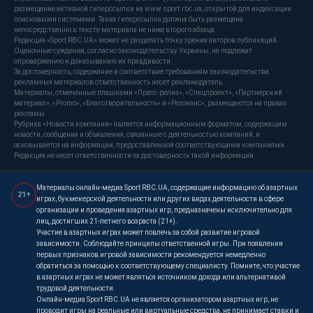
размещение активной гиперссылки на www.sport.rbc.ua, открытой для индексации
поисковыми системами. Такая гиперссылка должна быть размещена
непосредственно в тексте материала не ниже второго абзаца.
Редакция «Sport RBC.UA» может не разделять точку зрения авторов публикаций.
Оценочные суждения, согласно законодательству Украины, не подлежат
опровержению и доказыванию их правдивости.
За достоверность, содержание и соответствие требованиям законодательства
рекламных материалов ответственность несет рекламодатель.
Материалы, отмеченные плашками «Пресс-релиз», «Спецпроект», «Партнерский
материал», «Promo», «Благотворительность» и «Резонанс», размещаются на правах
рекламы.
Рубрика «Новости компании» является информационным форматом, содержащим
новости, сообщения и объявления, связанные с деятельностью компаний, и
основывается на информации, предоставленной соответствующими компаниями.
Редакция не несет ответственности за достоверность такой информации.
Материалы онлайн-медиа Sport RBC.UA, содержащие информацию об азартных
21+
играх, букмекерской деятельности или других видах деятельности в сфере
организации и проведения азартных игр, предназначены исключительно для
лиц, достигших 21-летнего возраста (21+).
Участие в азартных играх может повлечь за собой развитие игровой
зависимости. Соблюдайте принципы ответственной игры. При появлении
первых признаков игровой зависимости рекомендуется немедленно
обратиться за помощью к соответствующему специалисту. Помните, что участие
в азартных играх не может являться источником дохода или альтернативой
трудовой деятельности.
Онлайн-медиа Sport RBC.UA не является организатором азартных игр, не
проводит игры на реальные или виртуальные средства, не принимает ставки и