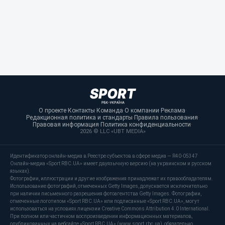
О проекте
·
Контакты
·
Команда
·
О компании
·
Реклама
·
Редакционная политика и стандарты
·
Правила пользования
·
Правовая информация
·
Политика конфиденциальности
·
2026 © LLC «UBT MEDIA»
Идентификатор онлайн-медиа в Реестре субъектов в сфере медиа — R40-05347
Онлайн-медиа «Sport RBC.UA» имеет двуязычную версию (на украинском и русском
языках).
Фотографии, иллюстрации и другие изображения принадлежат их правообладателям.
Использование фотографий, отмеченных Getty Images, допускается исключительно
при наличии письменного разрешения фотоагентства Getty Images. Фотографии,
отмеченные логотипом «Sport RBC.UA» или подписанные «Sport RBC.UA», могут
использоваться на условиях лицензии Creative Commons Attribution 4.0 International.
При полном или частичном воспроизведении информационных материалов,
опубликованных на вебсайте «Sport RBC.UA» (www.sport.rbc.ua), обязательно