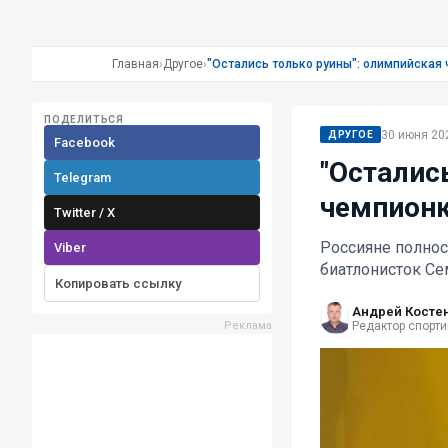
Главная
›
Другое
›
"Остались только руины": олимпийская
ПОДЕЛИТЬСЯ
30 июня 202
ДРУГОЕ
Facebook
"Осталис
Telegram
чемпионк
Twitter / X
Россияне полно
Viber
биатлонисток С
Копировать ссылку
Андрей Косте
Редактор спорти