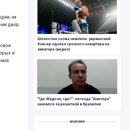
дии, на
ния двор
Шелестюк снова чемпион: украинский
боксер одолел грозного нокаутера на
 свои
экваторе (видео)
торых и
 моя
"Где Жадсон, где?": легенда "Шахтера"
оказался за решеткой в Бразилии
МНЕНИЯ