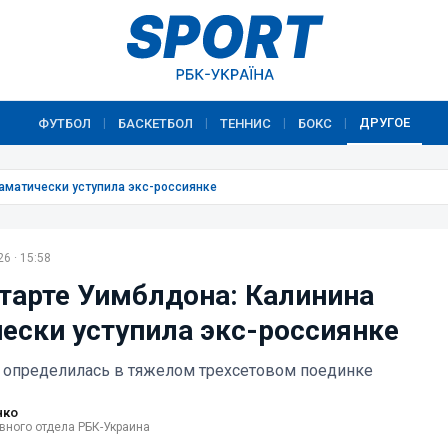
ДРУГОЕ
ФУТБОЛ
БАСКЕТБОЛ
ТЕННИС
БОКС
|
|
|
|
раматически уступила экс-россиянке
6 · 15:58
старте Уимблдона: Калинина
ески уступила экс-россиянке
 определилась в тяжелом трехсетовом поединке
нко
вного отдела РБК-Украина