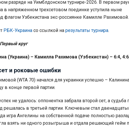
ном разряде на Уимблдонском турнире-2026. В первом рау
а в напряженном трехсетовом поединке уступила ныне
д флагом Узбекистана экс-россиянке Камилле Рахимовой.
ет
РБК-Украина
со ссылкой на
результаты турнира
.
 Первый круг
на (Украина) – Камилла Рахимова (Узбекистан) – 6:4, 4:6,
сет и роковые ошибки
имовой (WTA 70) начался для украинки успешно – Калинин
у в конце первой партии.
спех не удалось: оппонентка забрала второй сет, а судьба 
д решалась в третьей партии. Ключевым стал двенадцаты
огда игра Ангелины на собственной подаче полностью разла
гла взять ни одного розыгрыша и отдала решающий гейм п