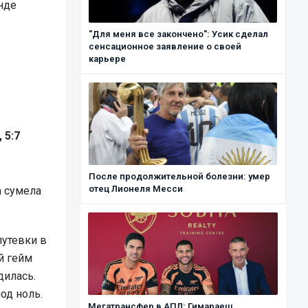
нде
"Для меня все закончено": Усик сделал
сенсационное заявление о своей
карьере
 5:7
После продолжительной болезни: умер
отец Лионеля Месси
а сумела
путевки в
й гейм
дилась.
од ноль.
Мегатрансфер в АПЛ: Гимараеш