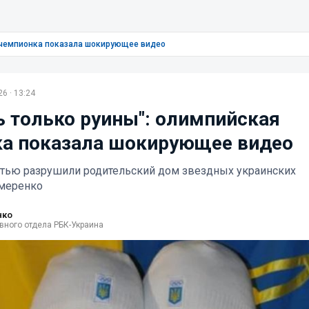
 чемпионка показала шокирующее видео
6 · 13:24
ь только руины": олимпийская
а показала шокирующее видео
стью разрушили родительский дом звездных украинских
емеренко
нко
вного отдела РБК-Украина