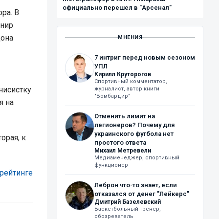
официально перешел в "Арсенал"
ра. В
рнир
дона
МНЕНИЯ
7 интриг перед новым сезоном
УПЛ
Кирилл Круторогов
Спортивный комментатор,
нисистку
журналист, автор книги
"Бомбардир"
я на
Отменить лимит на
легионеров? Почему для
украинского футбола нет
орая, к
простого ответа
Михаил Метревели
Медиаменеджер, спортивный
функционер
 рейтинге
Леброн что-то знает, если
отказался от денег "Лейкерс"
Дмитрий Базелевский
Баскетбольный тренер,
обозреватель