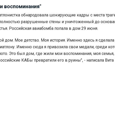
ои воспоминания"
атлонистка обнародовала шокирующие кадры с места траге
полностью разрушенные стены и уничтоженный до основа
тья. Российская авиабомба попала в дом 29 июня.
ой дом. Мое детство. Моя история. Именно здесь я сделала
иатлону. Именно сюда я привозила свои медали, среди ко
ото. Это был дом, где жили мои воспоминания, моя семья,
российские КАБы превратили его в руины", - написала Вита