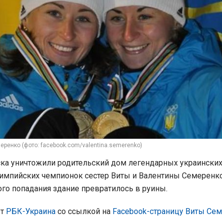
еренко (фото: facebook.com/valentina.semerenko)
ка уничтожили родительский дом легендарных украински
лимпийских чемпионок сестер Виты и Валентины Семеренко
ого попадания здание превратилось в руины.
ет
РБК-Украина
со ссылкой на
Facebook-страницу Виты Се