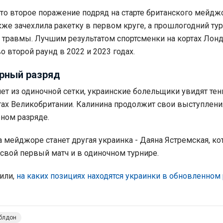
то второе поражение подряд на старте британского мейджо
акже зачехлила ракетку в первом круге, а прошлогодний ту
а травмы. Лучшим результатом спортсменки на кортах Лон
о второй раунд в 2022 и 2023 годах.
арный разряд
ет из одиночной сетки, украинские болельщики увидят тен
тах Великобритании. Калинина продолжит свои выступлени
ном разряде.
 мейджоре станет другая украинка - Даяна Ястремская, кот
 свой первый матч и в одиночном турнире.
или,
на каких позициях находятся украинки в обновленном
блдон