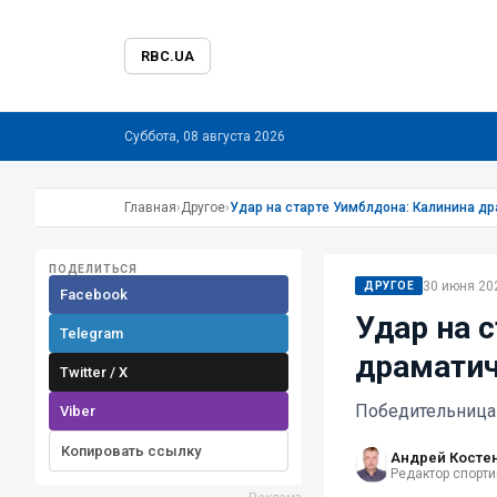
RBC.UA
Суббота, 08 августа 2026
Главная
›
Другое
›
Удар на старте Уимблдона: Калинина д
ПОДЕЛИТЬСЯ
30 июня 202
ДРУГОЕ
Facebook
Удар на 
Telegram
драматич
Twitter / X
Победительница
Viber
Копировать ссылку
Андрей Косте
Редактор спорти