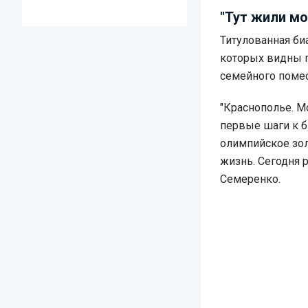
"Тут жили м
Титулованная би
которых видны 
семейного помес
"Краснополье. М
первые шаги к б
олимпийское зол
жизнь. Сегодня 
Семеренко.