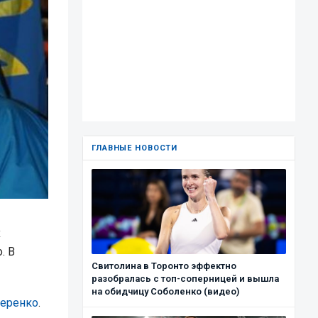
ГЛАВНЫЕ НОВОСТИ
х
. В
Свитолина в Торонто эффектно
разобралась с топ-соперницей и вышла
на обидчицу Соболенко (видео)
меренко
.