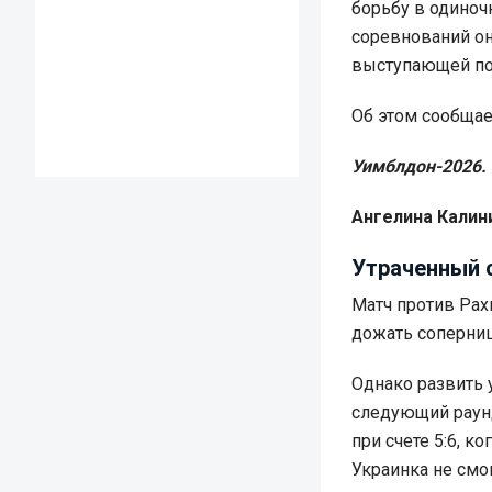
борьбу в одиноч
соревнований он
выступающей по
Об этом сообща
Уимблдон-2026.
Ангелина Калини
Утраченный 
Матч против Рах
дожать соперниц
Однако развить у
следующий раун
при счете 5:6, к
Украинка не смо