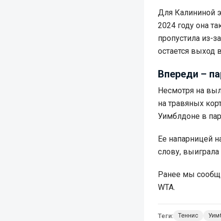
Для Калининой э
2024 году она т
пропустила из-з
остается выход в
Впереди – п
Несмотря на выл
на травяных кор
Уимблдоне в пар
Ее напарницей на
слову, выиграла
Ранее мы сообщ
WTA.
Теги:
Теннис
Уим