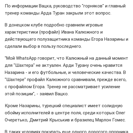
По информации Вацка, руководство "горняков" и главный
тренер команды Арда Туран закрыли этот вопрос.
В донецком клубе подробно сравнили игровые
характеристики (профайл) Ивана Калюжного и
действующего полузащитника команды Егора Назарины и
сделали выбор в пользу последнего.
"Мой WhatsApp говорит, что Калюжный на данный момент
для "Шахтера" не актуален. Арди Турану очень нравится
Назарина - и его футбольные, и человеческие качества. В
"Шахтере" профайл Калюжного сравнивали, прежде всего,
с профайлом Егора. Тренер не рассматривает усиление
этой позиции", - заявил Вацко.
Кроме Назарины, турецкий специалист имеет солидную
обойму исполнителей в центре поля, среди которых Олег
Очеретько, Дмитрий Крыськив и бразилец Марлон Гомес.
В таких условиях покупать еще одного дорогого опорника