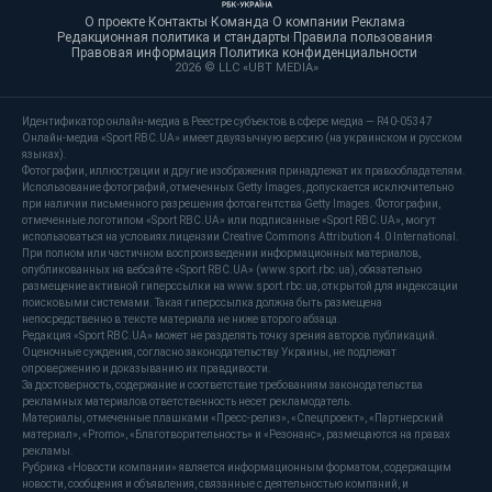
О проекте
·
Контакты
·
Команда
·
О компании
·
Реклама
·
Редакционная политика и стандарты
·
Правила пользования
·
Правовая информация
·
Политика конфиденциальности
·
2026 © LLC «UBT MEDIA»
Идентификатор онлайн-медиа в Реестре субъектов в сфере медиа — R40-05347
Онлайн-медиа «Sport RBC.UA» имеет двуязычную версию (на украинском и русском
языках).
Фотографии, иллюстрации и другие изображения принадлежат их правообладателям.
Использование фотографий, отмеченных Getty Images, допускается исключительно
при наличии письменного разрешения фотоагентства Getty Images. Фотографии,
отмеченные логотипом «Sport RBC.UA» или подписанные «Sport RBC.UA», могут
использоваться на условиях лицензии Creative Commons Attribution 4.0 International.
При полном или частичном воспроизведении информационных материалов,
опубликованных на вебсайте «Sport RBC.UA» (www.sport.rbc.ua), обязательно
размещение активной гиперссылки на www.sport.rbc.ua, открытой для индексации
поисковыми системами. Такая гиперссылка должна быть размещена
непосредственно в тексте материала не ниже второго абзаца.
Редакция «Sport RBC.UA» может не разделять точку зрения авторов публикаций.
Оценочные суждения, согласно законодательству Украины, не подлежат
опровержению и доказыванию их правдивости.
За достоверность, содержание и соответствие требованиям законодательства
рекламных материалов ответственность несет рекламодатель.
Материалы, отмеченные плашками «Пресс-релиз», «Спецпроект», «Партнерский
материал», «Promo», «Благотворительность» и «Резонанс», размещаются на правах
рекламы.
Рубрика «Новости компании» является информационным форматом, содержащим
новости, сообщения и объявления, связанные с деятельностью компаний, и