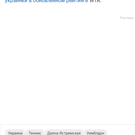
украинки в обновленном рейтинге
WTA.
Украина
Теннис
Даяна Ястремская
Уимблдон