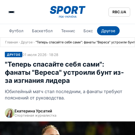
RBC.UA
Футбол
Баскетбол
Теннис
Бокс
Другое
Главная
›
Другое
›
"Теперь спасайте себя сами": фанаты "Вереса" устроили бунт
01 июля 2026 · 18:28
ДРУГОЕ
"Теперь спасайте себя сами":
фанаты "Вереса" устроили бунт из-
за изгнания лидера
Юбилейный матч стал последним, а фанаты требуют
пояснений от руководства.
Екатерина Урсатий
Спортивная журналистка