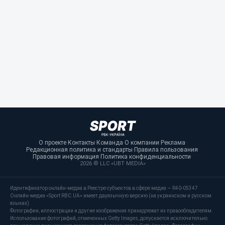
О проекте
·
Контакты
·
Команда
·
О компании
·
Реклама
·
Редакционная политика и стандарты
·
Правила пользования
·
Правовая информация
·
Политика конфиденциальности
·
2026 © LLC «UBT MEDIA»
Идентификатор онлайн-медиа в Реестре субъектов в сфере медиа — R40-05347
Онлайн-медиа «Sport RBC.UA» имеет двуязычную версию (на украинском и русском
языках).
Фотографии, иллюстрации и другие изображения принадлежат их правообладателям.
Использование фотографий, отмеченных Getty Images, допускается исключительно