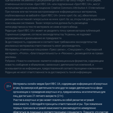
при наличии письменного разрешения фотоагентства Getty Images. Фотографии,
отмеченные логотипом «Sport RBC.UA» или подписанные «Sport RBC.UA», могут
использоваться на условиях лицензии Creative Commons Attribution 4.0 International.
При полном или частичном воспроизведении информационных материалов,
опубликованных на вебсайте «Sport RBC.UA» (www.sport.rbc.ua), обязательно
размещение активной гиперссылки на www.sport.rbc.ua, открытой для индексации
поисковыми системами. Такая гиперссылка должна быть размещена
непосредственно в тексте материала не ниже второго абзаца.
Редакция «Sport RBC.UA» может не разделять точку зрения авторов публикаций.
Оценочные суждения, согласно законодательству Украины, не подлежат
опровержению и доказыванию их правдивости.
За достоверность, содержание и соответствие требованиям законодательства
рекламных материалов ответственность несет рекламодатель.
Материалы, отмеченные плашками «Пресс-релиз», «Спецпроект», «Партнерский
материал», «Promo», «Благотворительность» и «Резонанс», размещаются на правах
рекламы.
Рубрика «Новости компании» является информационным форматом, содержащим
новости, сообщения и объявления, связанные с деятельностью компаний, и
основывается на информации, предоставленной соответствующими компаниями.
Редакция не несет ответственности за достоверность такой информации.
Материалы онлайн-медиа Sport RBC.UA, содержащие информацию об азартных
21+
играх, букмекерской деятельности или других видах деятельности в сфере
организации и проведения азартных игр, предназначены исключительно для
лиц, достигших 21-летнего возраста (21+).
Участие в азартных играх может повлечь за собой развитие игровой
зависимости. Соблюдайте принципы ответственной игры. При появлении
первых признаков игровой зависимости рекомендуется немедленно
обратиться за помощью к соответствующему специалисту. Помните, что участие