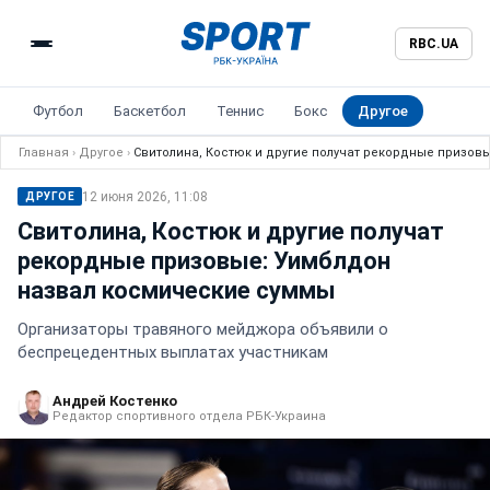
RBC.UA
Футбол
Баскетбол
Теннис
Бокс
Другое
Главная
›
Другое
›
Свитолина, Костюк и другие получат рекордные призов
12 июня 2026, 11:08
ДРУГОЕ
Свитолина, Костюк и другие получат
рекордные призовые: Уимблдон
назвал космические суммы
Организаторы травяного мейджора объявили о
беспрецедентных выплатах участникам
Андрей Костенко
Редактор спортивного отдела РБК-Украина