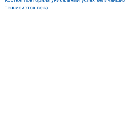
Костюк повторила уникальный успех величайших
теннисисток века