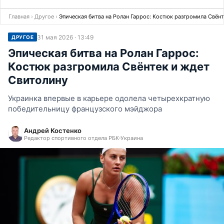
Главная
›
Другое
›
Эпическая битва на Ролан Гаррос: Костюк разгромила Свён
31 мая 2026 · 13:49
ДРУГОЕ
Эпическая битва на Ролан Гаррос:
Костюк разгромила Свёнтек и ждет
Свитолину
Украинка впервые в карьере одолела четырехкратную
победительницу французского мэйджора
Андрей Костенко
Редактор спортивного отдела РБК-Украина