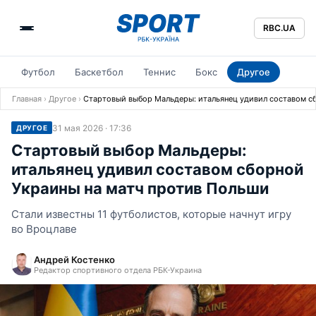
RBC.UA
Футбол
Баскетбол
Теннис
Бокс
Другое
Главная
›
Другое
›
Стартовый выбор Мальдеры: итальянец удивил составом с
31 мая 2026 · 17:36
ДРУГОЕ
Стартовый выбор Мальдеры:
итальянец удивил составом сборной
Украины на матч против Польши
Стали известны 11 футболистов, которые начнут игру
во Вроцлаве
Андрей Костенко
Редактор спортивного отдела РБК-Украина