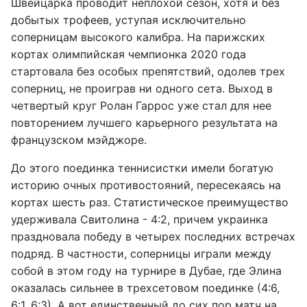
Швейцарка проводит неплохой сезон, хотя и без
добытых трофеев, уступая исключительно
соперницам высокого калибра. На парижских
кортах олимпийская чемпионка 2020 года
стартовала без особых препятствий, одолев трех
соперниц, не проиграв ни одного сета. Выход в
четвертый круг Ролан Гаррос уже стал для нее
повторением лучшего карьерного результата на
французском мэйджоре.
До этого поединка теннисистки имели богатую
историю очных противостояний, пересекаясь на
кортах шесть раз. Статистическое преимущество
удерживала Свитолина - 4:2, причем украинка
праздновала победу в четырех последних встречах
подряд. В частности, соперницы играли между
собой в этом году на турнире в Дубае, где Элина
оказалась сильнее в трехсетовом поединке (4:6,
6:1, 6:3). А вот единственный до сих пор матч на