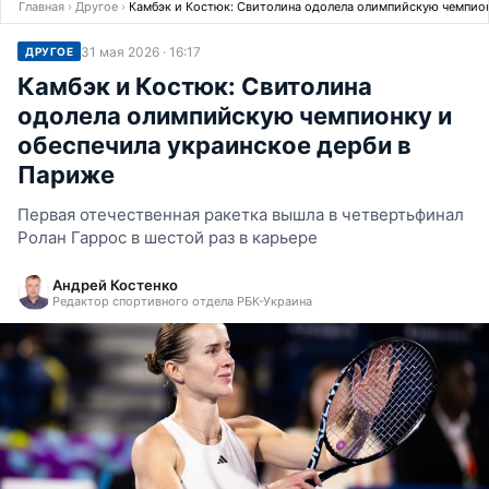
Главная
›
Другое
›
Камбэк и Костюк: Свитолина одолела олимпийскую чемпион
31 мая 2026 · 16:17
ДРУГОЕ
Камбэк и Костюк: Свитолина
одолела олимпийскую чемпионку и
обеспечила украинское дерби в
Париже
Первая отечественная ракетка вышла в четвертьфинал
Ролан Гаррос в шестой раз в карьере
Андрей Костенко
Редактор спортивного отдела РБК-Украина