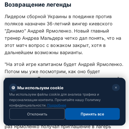
Возвращение легенды
Лидером сборной Украины в поединке против
поляков назначен 36-летний вингер киевского
"Динамо" Андрей Ярмоленко. Новый главный
тренер Андреа Мальдера четко дал понять, что на
этот матч вопрос с вожаком закрыт, хотя в
дальнейшем возможны варианты.
"На этой игре капитаном будет Андрей Ярмоленко.
Потом мы уже посмотрим, как оно будет
происходить. Для меня это не является основной
проблемой, ведь все футболисты ответственны.
🍪
Мы используем cookie
✕
Конечно, роль капитана важна. Это будет
Мы используем файлы cookie для анализа трафика и
Ярмоленко", - заявил тренер.
персонализации контента. Прочитайте нашу Политику
конфиденциальности.
Подробнее
Для опытного полузащитника этот вызов в
Отклонить
Принять все
сборную стал первым за более чем год. Последний
раз Ярмоленко получал приглашение в лагерь