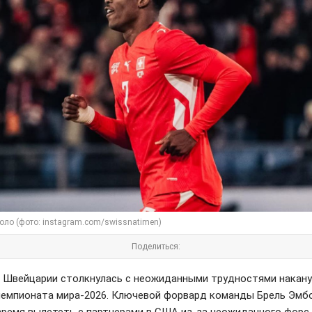
оло (фото: instagram.com/swissnatimen)
Поделиться:
 Швейцарии столкнулась с неожиданными трудностями накану
чемпионата мира-2026. Ключевой форвард команды Брель Эмб