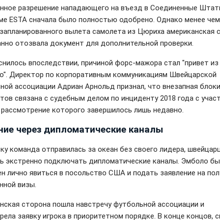
нное разрешение нападающего на въезд в Соединенные Штат
ме ESTA сначала было полностью одобрено. Однако менее чем
 запланированного вылета самолета из Цюриха американская 
нно отозвала документ для дополнительной проверки.
снилось впоследствии, причиной форс-мажора стал "привет из
о". Директор по корпоративным коммуникациям Швейцарской
ной ассоциации Адриан Арнольд признал, что внезапная блок
тов связана с судебным делом по инциденту 2018 года с учас
 рассмотрение которого завершилось лишь недавно.
ние через дипломатические каналы
ку команда отправилась за океан без своего лидера, швейцар
ь экстренно подключать дипломатические каналы. Эмболо бы
н лично явиться в посольство США и подать заявление на пол
нной визы.
нская сторона пошла навстречу футбольной ассоциации и
рела заявку игрока в приоритетном порядке. В конце концов, 