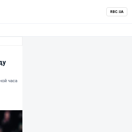
RBC.UA
и
ду
ной часа