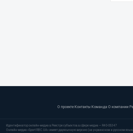
О проекте
·
Контакты
·
Команда
·
О компании
·
Р
Идентификатор онлайн-медиа в Реестре субъектов в сфере медиа — R40-05347
Онлайн-медиа «Sport RBC.UA» имеет двуязычную версию (на украинском и русском язык