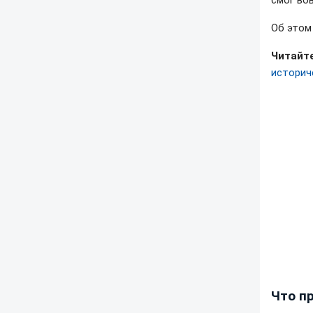
смог во
Об это
Читайте
историч
Что п