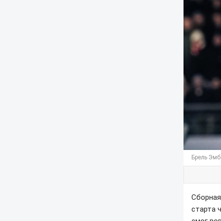
Брель Эмб
Сборная
старта 