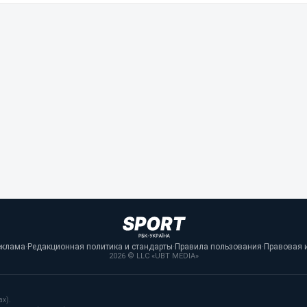
еклама
·
Редакционная политика и стандарты
·
Правила пользования
·
Правовая 
2026 © LLC «UBT MEDIA»
ах).