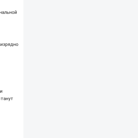
нальной
 изрядно
ии
станут