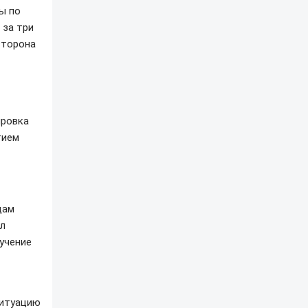
ы по
 за три
сторона
ировка
тием
цам
л
учение
ситуацию