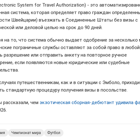
ectronic System for Travel Authorization) - это автоматизирован
нная система, которая определяет право граждан определенн
ности Швейцарии) въезжать в Соединенные Штаты без визы с
ческой или деловой целью на срок до 90 дней.
я на то, что система обычно выдает одобрение за несколько 
нские пограничные службы оставляют за собой право в любо
ь разрешение или отправить анкету на повторное ручное
рение, если появляются новые юридические или судебные
ельства.
случаях путешественникам, как и в ситуации с Эмболо, приход
ть стандартную процедуру получения визы в посольстве.
ы рассказали, чем
экзотическая сборная-дебютант удивила ф
26.
рия
Чемпионат мира
Футбол