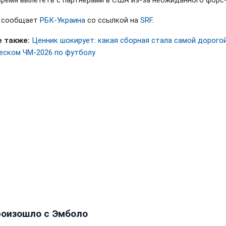
время вылететь с партнерами в США из-за неожиданного форс
м сообщает
РБК-Украина
со ссылкой на
SRF
.
 также:
Ценник шокирует: какая сборная стала самой дорогой
еском ЧМ-2026 по футболу
роизошло с Эмболо