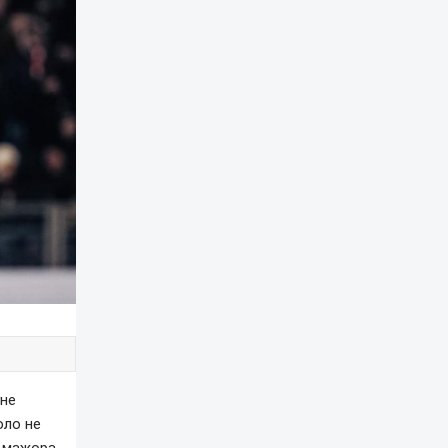
не
оло не