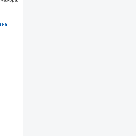
-мажора.
 на