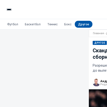
Футбол
Баскетбол
Теннис
Бокс
Другое
Главная
›
ДРУГОЕ
Сканд
сбор
Разреше
до выле
Анд
Реда