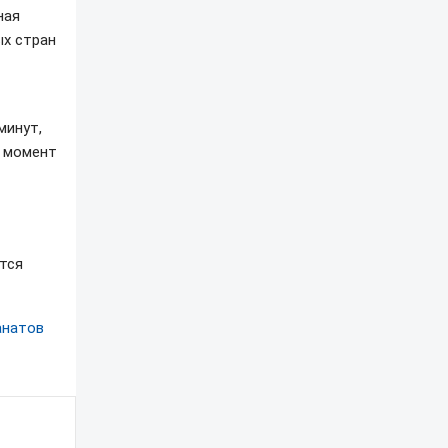
ная
ых стран
минут,
й момент
ится
анатов