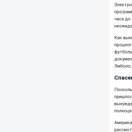
Электро
програм
часа до
неожида
Как выя
прошлог
футболь
докумен
Эмболо,
Спасе
Посколь
пришлос
вынужде
полноце
Америка
рассмот