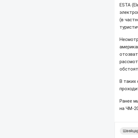
ESTA (El
электро
(в част
туристи
Несмотр
америка
отозват
рассмот
обстоят
В таких 
проходи
Ранее м
на ЧМ-20
Швейца