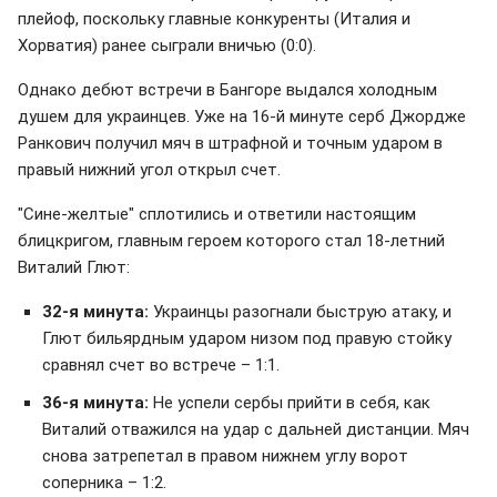
плейоф, поскольку главные конкуренты (Италия и
Хорватия) ранее сыграли вничью (0:0).
Однако дебют встречи в Бангоре выдался холодным
душем для украинцев. Уже на 16-й минуте серб Джордже
Ранкович получил мяч в штрафной и точным ударом в
правый нижний угол открыл счет.
"Сине-желтые" сплотились и ответили настоящим
блицкригом, главным героем которого стал 18-летний
Виталий Глют:
32-я минута:
Украинцы разогнали быструю атаку, и
Глют бильярдным ударом низом под правую стойку
сравнял счет во встрече – 1:1.
36-я минута:
Не успели сербы прийти в себя, как
Виталий отважился на удар с дальней дистанции. Мяч
снова затрепетал в правом нижнем углу ворот
соперника – 1:2.