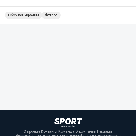
Сборная Украины
Футбол
О проекте
·
Контакты
·
Команда
·
О компании
·
Реклама
·
Редакционная политика и стандарты
·
Правила пользования
·