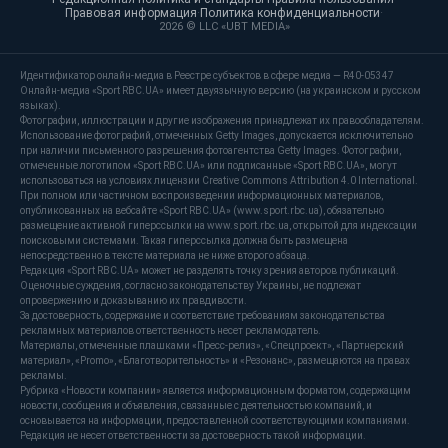
Правовая информация
·
Политика конфиденциальности
·
2026 © LLC «UBT MEDIA»
Идентификатор онлайн-медиа в Реестре субъектов в сфере медиа — R40-05347
Онлайн-медиа «Sport RBC.UA» имеет двуязычную версию (на украинском и русском
языках).
Фотографии, иллюстрации и другие изображения принадлежат их правообладателям.
Использование фотографий, отмеченных Getty Images, допускается исключительно
при наличии письменного разрешения фотоагентства Getty Images. Фотографии,
отмеченные логотипом «Sport RBC.UA» или подписанные «Sport RBC.UA», могут
использоваться на условиях лицензии Creative Commons Attribution 4.0 International.
При полном или частичном воспроизведении информационных материалов,
опубликованных на вебсайте «Sport RBC.UA» (www.sport.rbc.ua), обязательно
размещение активной гиперссылки на www.sport.rbc.ua, открытой для индексации
поисковыми системами. Такая гиперссылка должна быть размещена
непосредственно в тексте материала не ниже второго абзаца.
Редакция «Sport RBC.UA» может не разделять точку зрения авторов публикаций.
Оценочные суждения, согласно законодательству Украины, не подлежат
опровержению и доказыванию их правдивости.
За достоверность, содержание и соответствие требованиям законодательства
рекламных материалов ответственность несет рекламодатель.
Материалы, отмеченные плашками «Пресс-релиз», «Спецпроект», «Партнерский
материал», «Promo», «Благотворительность» и «Резонанс», размещаются на правах
рекламы.
Рубрика «Новости компании» является информационным форматом, содержащим
новости, сообщения и объявления, связанные с деятельностью компаний, и
основывается на информации, предоставленной соответствующими компаниями.
Редакция не несет ответственности за достоверность такой информации.