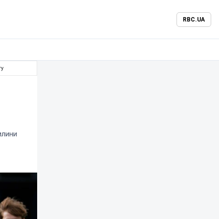
RBC.UA
ту
илини