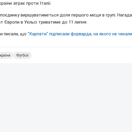
країни зіграє проти Італії.
поєдинку вирішуватиметься доля першого місця в групі. Нагад
т Європи в Уельсі триватиме до 11 липня.
ми писали, що
"Карпати" підписали форварда, на якого не чекал
країни
Футбол