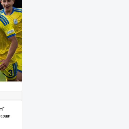
ті"
вавши