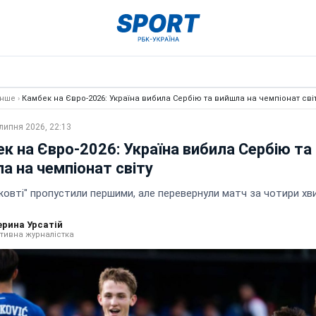
Інше
›
Камбек на Євро-2026: Україна вибила Сербію та вийшла на чемпіонат сві
липня 2026, 22:13
к на Євро-2026: Україна вибила Сербію та
а на чемпіонат світу
жовті" пропустили першими, але перевернули матч за чотири хв
ерина Урсатій
тивна журналістка