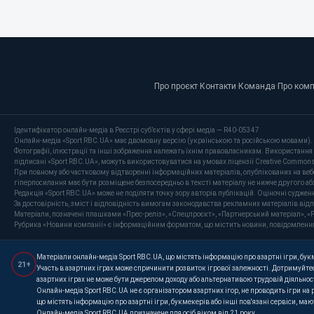
Про проєкт
·
Контакти
·
Команда
·
Про ком
Ідентифікатор онлайн-медіа в Реєстрі суб’єктів у сфері медіа — R40-05347
Онлайн-медіа «Sport RBC.UA» має двомовну версію (українською та російською мовами).
Фотографії, ілюстрації та інші зображення належать їхнім правовласникам. Використання 
підписані «Sport RBC.UA», можуть використовуватися на умовах ліцензії Creative Commons At
При повному або частковому відтворенні інформаційних матеріалів, опублікованих на веб
гіперпосилання має бути розміщене безпосередньо в тексті матеріалу не нижче другого аб
Редакція «Sport RBC.UA» може не поділяти точку зору авторів публікацій. Оціночні суджен
За достовірність, зміст і відповідність вимогам законодавства рекламних матеріалів від
Матеріали, позначені плашками «Прес-реліз», «Спецпроєкт», «Партнерський матеріал», «P
Рубрика «Новини компанії» є інформаційним форматом, що містить новини, повідомлення та 
Матеріали онлайн-медіа Sport RBC.UA, що містять інформацію про азартні ігри, букме
21+
Участь в азартних іграх може спричинити розвиток ігрової залежності. Дотримуйтес
азартних іграх не може бути джерелом доходу або альтернативою трудовій діяльнос
Онлайн-медіа Sport RBC.UA не є організатором азартних ігор, не проводить ігри на
що містять інформацію про азартні ігри, букмекерів або інші пов'язані сервіси, ма
Онлайн-медіа Sport RBC.UA призначене для осіб віком від 21 року.