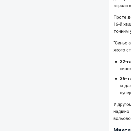
зіграли в
Проте де
16-й хв
точним у
"Синьо-ж
якого ст
32-г
низом
36-т
із да
супер
У друго
надійно 
вольової
Макси