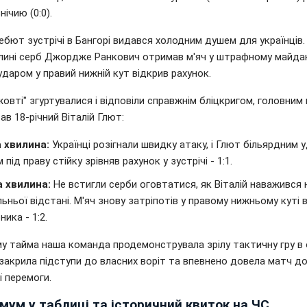
нічию (0:0).
бют зустрічі в Бангорі видався холодним душем для українців.
илині серб Джордже Ранкович отримав м'яч у штрафному майдан
даром у правий нижній кут відкрив рахунок.
овті" згуртувалися і відповіли справжнім бліцкригом, головним
ав 18-річний Віталій Глют:
а хвилина:
Українці розігнали швидку атаку, і Глют більярдним 
 під праву стійку зрівняв рахунок у зустрічі - 1:1.
а хвилина:
Не встигли серби оговтатися, як Віталій наважився 
льньої відстані. М'яч знову затріпотів у правому нижньому куті 
ника - 1:2.
му тайма наша команда продемонструвала зрілу тактичну гру в 
закрила підступи до власних воріт та впевнено довела матч д
 перемоги.
мум у таблиці та історичний квиток на ЧС