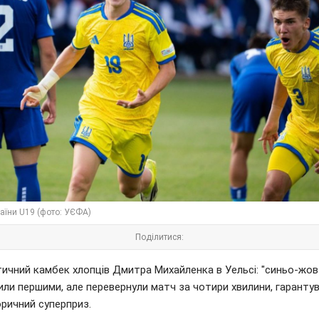
раїни U19 (фото: УЄФА)
Поділитися:
ичний камбек хлопців Дмитра Михайленка в Уельсі: "синьо-жов
или першими, але перевернули матч за чотири хвилини, гаранту
оричний суперприз.