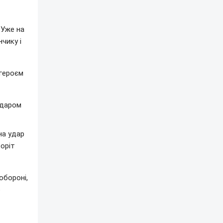
 Уже на
чику і
 героєм
ударом
на удар
воріт
обороні,
о