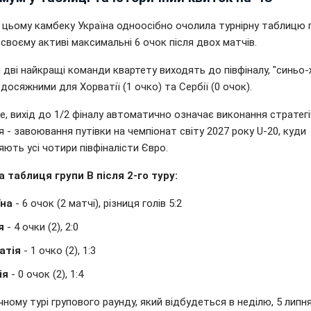
 цьому камбеку Україна одноосібно очолила турнірну таблицю г
своєму активі максимальні 6 очок після двох матчів.
 дві найкращі команди квартету виходять до півфіналу, "синьо-
досяжними для Хорватії (1 очко) та Сербії (0 очок).
е, вихід до 1/2 фіналу автоматично означає виконання стратег
 - завоювання путівки на чемпіонат світу 2027 року U-20, куди
ють усі чотири півфіналісти Євро.
а таблиця групи B після 2-го туру:
їна
- 6 очок (2 матчі), різниця голів 5:2
я
- 4 очки (2), 2:0
атія
- 1 очко (2), 1:3
ія
- 0 очок (2), 1:4
ному турі групового раунду, який відбудеться в неділю, 5 липня,