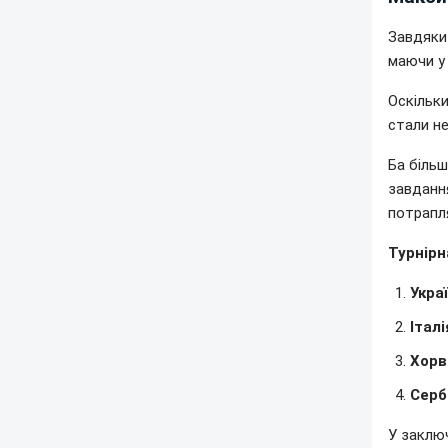
Завдяки
маючи у 
Оскільки
стали не
Ба більш
завдання
потрапля
Турнірн
Укра
Італі
Хорв
Серб
У заключ