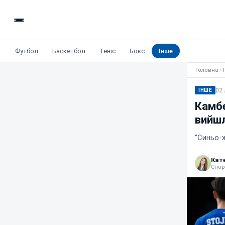
Футбол
Баскетбол
Теніс
Бокс
Інше
Головна
›
02 
ІНШЕ
Камбе
вийшл
"Синьо-
Кат
Спор