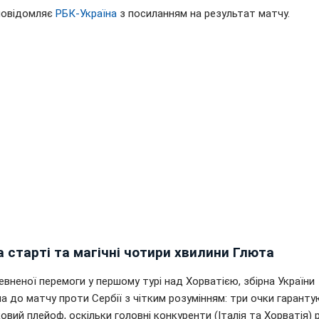
повідомляє
РБК-Україна
з посиланням на результат матчу.
 старті та магічні чотири хвилини Глюта
евненої перемоги у першому турі над Хорватією, збірна України
а до матчу проти Сербії з чітким розумінням: три очки гарант
вий плейоф, оскільки головні конкуренти (Італія та Хорватія) 