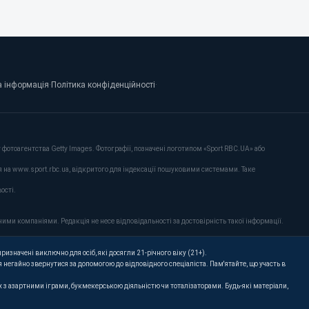
 інформація
·
Політика конфіденційності
·
фотоагентства Getty Images. Фотографії, позначені логотипом «Sport RBC.UA» або
я на www.sport.rbc.ua, відкритого для індексації пошуковими системами. Таке
ості.
ими компаніями. Редакція не несе відповідальності за достовірність такої інформації.
ризначені виключно для осіб, які досягли 21-річного віку (21+).
 негайно звернутися за допомогою до відповідного спеціаліста. Пам'ятайте, що участь в
их з азартними іграми, букмекерською діяльністю чи тоталізаторами. Будь-які матеріали,