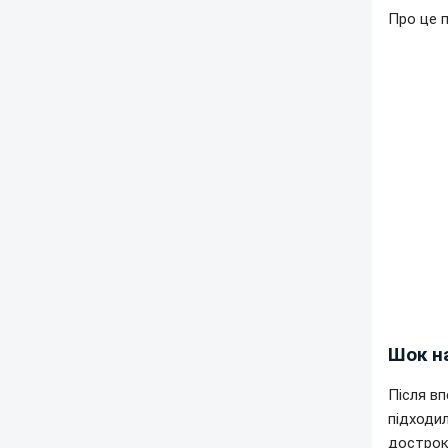
Про це 
Шок на
Після вп
підходил
достроко