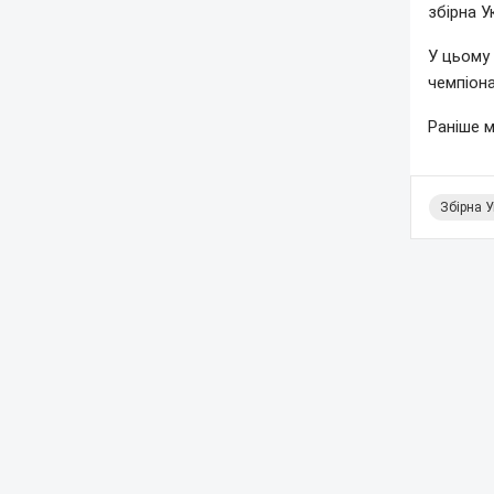
збірна У
У цьому 
чемпіона
Раніше 
Збірна У