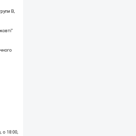
рупи B,
жовті"
ічного
 о 18:00,