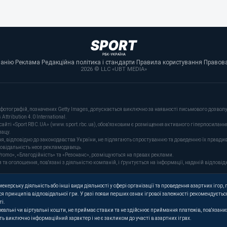
панію
·
Реклама
·
Редакційна політика і стандарти
·
Правила користування
·
Правова
2026 © LLC «UBT MEDIA»
фотографій, позначених Getty Images, допускається виключно за наявності письмового дозволу 
tribution 4.0 International.
сайті «Sport RBC.UA» (www.sport.rbc.ua), обов'язковим є розміщення активного гіперпосиланн
зацу.
ня, відповідно до законодавства України, не підлягають спростуванню та доведенню їх правдив
повідальність несе рекламодавець.
romo», «Благодійність» та «Резонанс», розміщуються на правах реклами.
оголошення, пов'язані з діяльністю компаній, і ґрунтується на інформації, наданій відповідн
керську діяльність або інші види діяльності у сфері організації та проведення азартних ігор, п
я принципів відповідальної гри. У разі появи перших ознак ігрової залежності рекомендується
ті.
 реальні чи віртуальні кошти, не приймає ставки та не здійснює приймання платежів, пов'язан
ють виключно інформаційний характер і не є закликом до участі в азартних іграх.