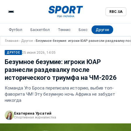
RBC.UA
Футбол
Баскетбол
Теннис
Бокс
Другое
Главная
›
Другое
›
Безумное безумие: игроки ЮАР разнесли раздевалку по
25 июня 2026, 14:05
ДРУГОЕ
Безумное безумие: игроки ЮАР
разнесли раздевалку после
исторического триумфа на ЧМ-2026
Команда Уго Броса переписала историю, выбив топ-
фаворита ЧМ! Эту безумную ночь Африка не забудет
никогда
Екатерина Урсатий
Спортивная журналистка