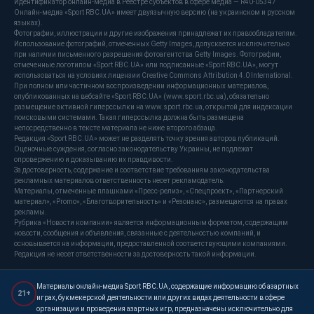
Идентификатор онлайн-медиа в Реестре субъектов в сфере медиа — R40-05347
Онлайн-медиа «Sport RBC.UA» имеет двуязычную версию (на украинском и русском
языках).
Фотографии, иллюстрации и другие изображения принадлежат их правообладателям.
Использование фотографий, отмеченных Getty Images, допускается исключительно
при наличии письменного разрешения фотоагентства Getty Images. Фотографии,
отмеченные логотипом «Sport RBC.UA» или подписанные «Sport RBC.UA», могут
использоваться на условиях лицензии Creative Commons Attribution 4.0 International.
При полном или частичном воспроизведении информационных материалов,
опубликованных на вебсайте «Sport RBC.UA» (www.sport.rbc.ua), обязательно
размещение активной гиперссылки на www.sport.rbc.ua, открытой для индексации
поисковыми системами. Такая гиперссылка должна быть размещена
непосредственно в тексте материала не ниже второго абзаца.
Редакция «Sport RBC.UA» может не разделять точку зрения авторов публикаций.
Оценочные суждения, согласно законодательству Украины, не подлежат
опровержению и доказыванию их правдивости.
За достоверность, содержание и соответствие требованиям законодательства
рекламных материалов ответственность несет рекламодатель.
Материалы, отмеченные плашками «Пресс-релиз», «Спецпроект», «Партнерский
материал», «Promo», «Благотворительность» и «Резонанс», размещаются на правах
рекламы.
Рубрика «Новости компании» является информационным форматом, содержащим
новости, сообщения и объявления, связанные с деятельностью компаний, и
основывается на информации, предоставленной соответствующими компаниями.
Редакция не несет ответственности за достоверность такой информации.
Материалы онлайн-медиа Sport RBC.UA, содержащие информацию об азартных
21+
играх, букмекерской деятельности или других видах деятельности в сфере
организации и проведения азартных игр, предназначены исключительно для