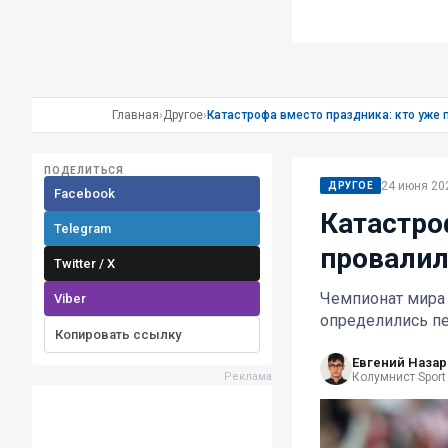
Главная
›
Другое
›
Катастрофа вместо праздника: кто уже
ПОДЕЛИТЬСЯ
24 июня 202
ДРУГОЕ
Facebook
Катастро
Telegram
провали
Twitter / X
Чемпионат мира 
Viber
определились п
Копировать ссылку
Евгений Наза
Колумнист Sport