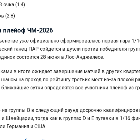
 очка (1:4)
в (2:8)
в плейоф ЧМ-2026
венстве уже официально сформировалась первая пара 1/1
еский танец ПАР сойдется в дуэли против победителя груп
единок состоится 28 июня в Лос-Анджелесе.
чками в итоге ожидает завершения матчей в других квартет
 шансы на проход по рейтингу третьих мест из-за плохой 
в ближайшие сутки определятся все участники плейоф из гр
 из группы В в следующий раунд досрочно квалифициров
и Швейцарии, тогда как в группах D и Е путевки в 1/16 фи
ли Германия и США.