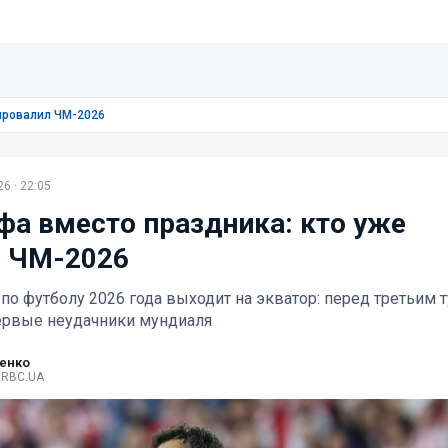
 провалил ЧМ-2026
6 · 22:05
фа вместо праздника: кто уже
л ЧМ-2026
по футболу 2026 года выходит на экватор: перед третьим 
ервые неудачники мундиаля
ренко
 RBC.UA