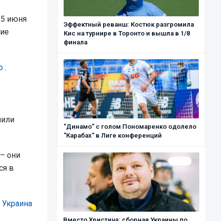
25 июня
Эффектный реванш: Костюк разгромила
кие
Кис на турнире в Торонто и вышла в 1/8
финала
o
.
мили
"Динамо" с голом Пономаренко одолело
"Карабах" в Лиге конференций
– они
ся в
 Украина
Вместо Христича: сборная Украины по