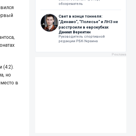
обозреватель
явился
первый
Свет в конце тоннеля:
"Динамо", "Полесье" и ЛНЗ не
расстроили в еврокубках
Даниил Вереитин
нтоса,
Руководитель спортивной
редакции РБК-Украина
онатах
(4:2).
а, но
 место в