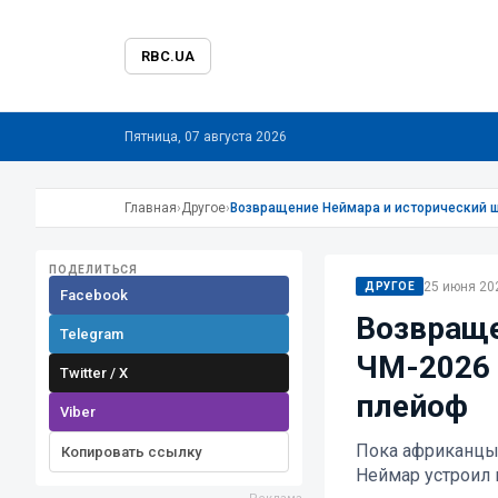
RBC.UA
Пятница, 07 августа 2026
Главная
›
Другое
›
Возвращение Неймара и исторический ш
ПОДЕЛИТЬСЯ
25 июня 202
ДРУГОЕ
Facebook
Возвраще
Telegram
ЧМ-2026 
Twitter / X
плейоф
Viber
Пока африканцы 
Копировать ссылку
Неймар устроил