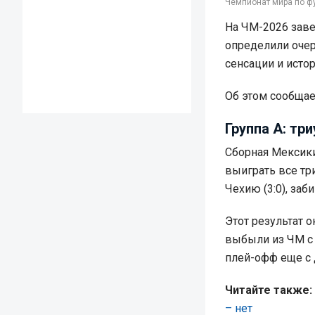
Чемпионат мира по фу
На ЧМ-2026 завер
определили оче
сенсации и исто
Об этом сообща
Группа А: тр
Сборная Мексик
выиграть все три
Чехию (3:0), заб
Этот результат 
выбыли из ЧМ с 
плей-офф еще с 
Читайте также:
– нет