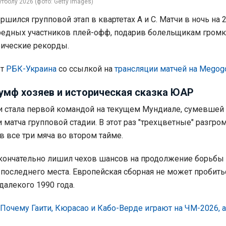
тболу 2026 (фото: Getty Images)
шился групповой этап в квартетах А и С. Матчи в ночь на 
редных участников плей-офф, подарив болельщикам гром
рические рекорды.
ет
РБК-Украина
со ссылкой на
трансляции матчей на Megog
иумф хозяев и историческая сказка ЮАР
и стала первой командой на текущем Мундиале, сумевшей
 матча групповой стадии. В этот раз "трехцветные" разгро
ив все три мяча во втором тайме.
окончательно лишил чехов шансов на продолжение борьбы 
последнего места. Европейская сборная не может пробить
далекого 1990 года.
Почему Гаити, Кюрасао и Кабо-Верде играют на ЧМ-2026, а