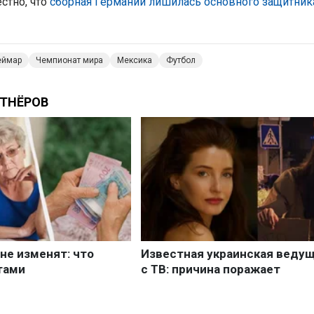
стно, что
сборная Германии лишилась основного защитник
еймар
Чемпионат мира
Мексика
Футбол