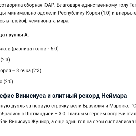
сотворила сборная ЮАР. Благодаря единственному голу Та
ы минимально одолели Республику Корея (1:0) и впервые
сь в плейоф чемпионата мира.
ца группы А:
чков (разница голов - 6:0)
(2:3)
рея – 3 очка (2:3)
 (2:6)
нефис Винисиуса и элитный рекорд Неймара
очную дуэль за первую строчку вели Бразилия и Марокко. "
обрались с Шотландией – 3:0. Главным героем встречи ста
ь Винисиус Жуниор, а еще один гол на свой счет записал