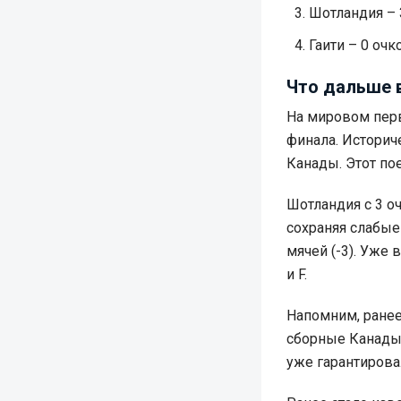
Шотландия – 3
Гаити – 0 очко
Что дальше 
На мировом пер
финала. Историч
Канады. Этот по
Шотландия с 3 о
сохраняя слабые
мячей (-3). Уже 
и F.
Напомним, ранее
сборные Канады 
уже гарантирова