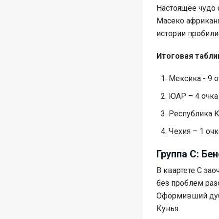
Настоящее чудо 
Масеко африканц
истории пробили
Итоговая табли
Мексика - 9 о
ЮАР – 4 очка 
Республика Ко
Чехия – 1 очко
Группа С: Бе
В квартете С за
без проблем раз
Оформивший дубл
Кунья.