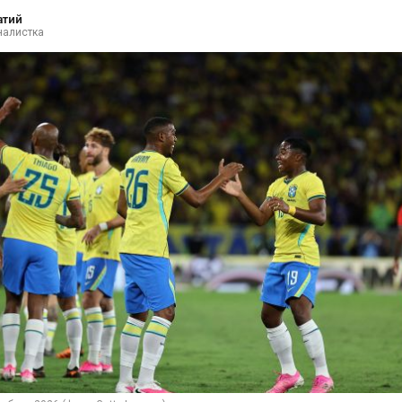
атий
налистка