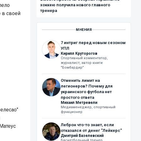
пело
хоккею получила нового главного
тренера
 в своей
МНЕНИЯ
7 интриг перед новым сезоном
УПЛ
Кирилл Круторогов
Спортивный комментатор,
журналист, автор книги
"Бомбардир"
Отменить лимит на
легионеров? Почему для
украинского футбола нет
простого ответа
Михаил Метревели
Медиаменеджер, спортивный
Селесао"
функционер
л
Леброн что-то знает, если
 Матеус
отказался от денег "Лейкерс"
Дмитрий Базелевский
Баскетбольный тренер,