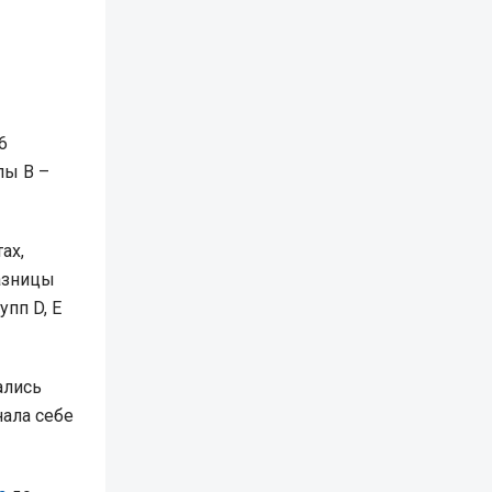
6
пы В –
ах,
разницы
упп D, Е
ались
нала себе