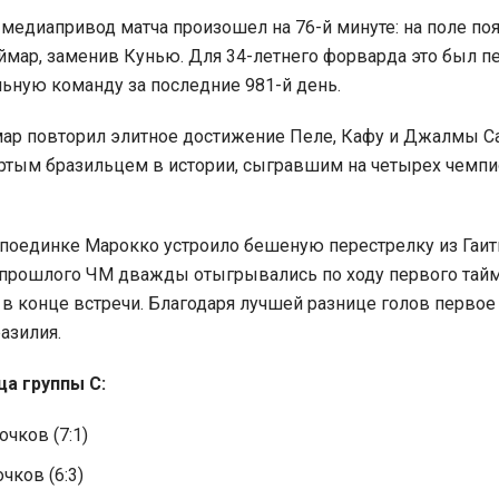
медиапривод матча произошел на 76-й минуте: на поле по
мар, заменив Кунью. Для 34-летнего форварда это был 
льную команду за последние 981-й день.
мар повторил элитное достижение Пеле, Кафу и Джалмы Са
ртым бразильцем в истории, сыгравшим на четырех чемпи
поединке Марокко устроило бешеную перестрелку из Гаити 
прошлого ЧМ дважды отыгрывались по ходу первого тайм
в конце встречи. Благодаря лучшей разнице голов первое
азилия.
ца группы С:
очков (7:1)
чков (6:3)