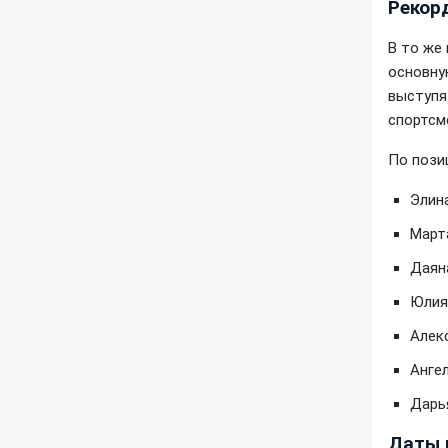
Рекор
В то же
основну
выступя
спортсм
По пози
Элин
Март
Даян
Юлия
Алек
Анге
Дарь
Даты 