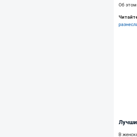
Об это
Читайте
разнесл
Лучши
В женск