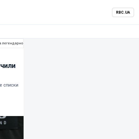
RBC.UA
а легендарном турнире
учили
е списки