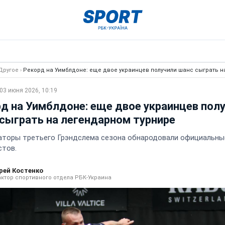
Другое
›
Рекорд на Уимблдоне: еще двое украинцев получили шанс сыграть н
03 июня 2026, 10:19
д на Уимблдоне: еще двое украинцев пол
сыграть на легендарном турнире
аторы третьего Грэндслема сезона обнародовали официальны
стов.
рей Костенко
ктор спортивного отдела РБК-Украина