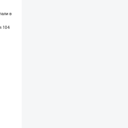
пали в
я 104