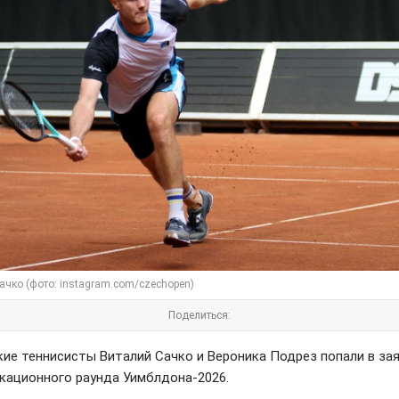
ачко (фото: instagram.com/czechopen)
Поделиться:
кие теннисисты Виталий Сачко и Вероника Подрез попали в за
кационного раунда Уимблдона-2026.