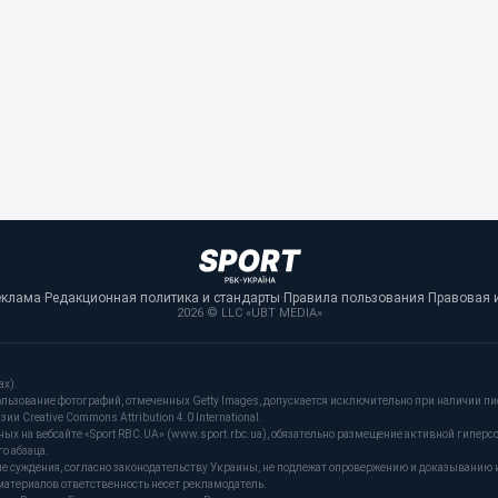
еклама
·
Редакционная политика и стандарты
·
Правила пользования
·
Правовая 
2026 © LLC «UBT MEDIA»
ах).
льзование фотографий, отмеченных Getty Images, допускается исключительно при наличии пи
и Creative Commons Attribution 4.0 International.
 на вебсайте «Sport RBC.UA» (www.sport.rbc.ua), обязательно размещение активной гиперс
о абзаца.
ые суждения, согласно законодательству Украины, не подлежат опровержению и доказыванию 
материалов ответственность несет рекламодатель.