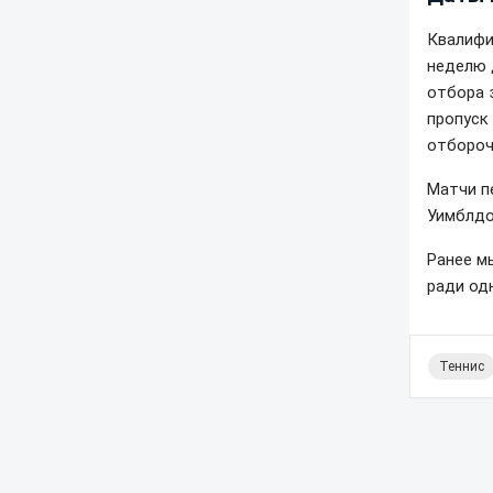
Квалифи
неделю 
отбора 
пропуск
отбороч
Матчи п
Уимблдо
Ранее м
ради од
Теннис