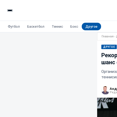
Футбол
Баскетбол
Теннис
Бокс
Другое
Главная
›
ДРУГОЕ
Рекор
шанс 
Организ
тенниси
Анд
Реда