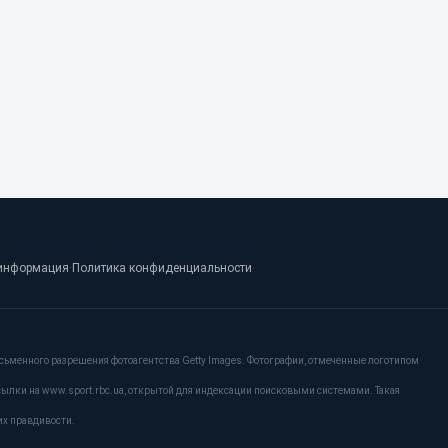
информация
·
Политика конфиденциальности
·
сьменного разрешения фотоагентства Getty Images. Фотографии, отмеченные логотипом
сылки на www.sport.rbc.ua, открытой для индексации поисковыми системами. Такая
их правдивости.