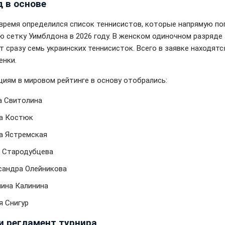
д в основе
 время определился список теннисистов, которые напрямую по
ю сетку Уимблдона в 2026 году. В женском одиночном разряде
т сразу семь украинских теннисисток. Всего в заявке находятс
енки.
циям в мировом рейтинге в основу отобрались:
а Свитолина
а Костюк
а Ястремская
 Стародубцева
сандра Олейникова
лина Калинина
я Снигур
и регламент турнира