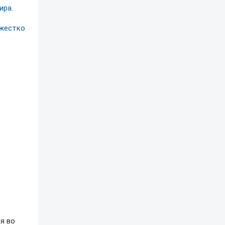
ира
.
 жестко
я во