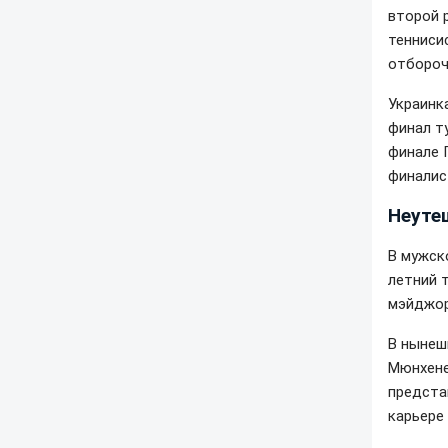
второй 
тенниси
отбороч
Украинк
финал т
финале 
финалис
Неуте
В мужск
летний 
мэйджор
В нынеш
Мюнхене
предста
карьере