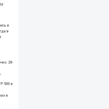
ду
ись в
гда в
й
чко. 28-
.
P 500 в
раз в