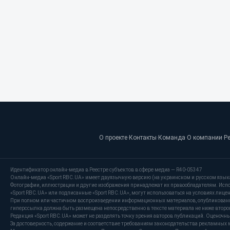
О проекте
·
Контакты
·
Команда
·
О компании
·
Р
Идентификатор онлайн-медиа в Реестре субъектов в сфере медиа — R40-05347
Онлайн-медиа «Sport RBC.UA» имеет двуязычную версию (на украинском и русском язык
Фотографии, иллюстрации и другие изображения принадлежат их правообладателям. Испо
«Sport RBC.UA» или подписанные «Sport RBC.UA», могут использоваться на условиях лицензи
При полном или частичном воспроизведении информационных материалов, опубликованных
гиперссылка должна быть размещена непосредственно в тексте материала не ниже второг
Редакция «Sport RBC.UA» может не разделять точку зрения авторов публикаций. Оценочн
За достоверность, содержание и соответствие требованиям законодательства рекламных 