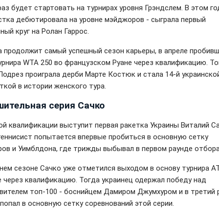
раз будет стартовать на турнирах уровня Грэндслем. В этом го
стка дебютировала на уровне мэйджоров - сыграла первый
ный круг на Ролан Гаррос.
а продолжит самый успешный сезон карьеры, в апреле пробивш
урнира WTA 250 во французском Руане через квалификацию. То
Подрез проиграла дерби Марте Костюк и стала 14-й украинско
ткой в истории женского тура.
шительная серия Сачко
ой квалификации выступит первая ракетка Украины Виталий Са
теннисист попытается впервые пробиться в основную сетку
ов и Уимблдона, где трижды выбывал в первом раунде отбора
нем сезоне Сачко уже отметился выходом в основу турнира AT
 через квалификацию. Тогда украинец одержал победу над
вителем топ-100 - боснийцем Дамиром Джумхуром и в третий 
 попал в основную сетку соревнований этой серии.