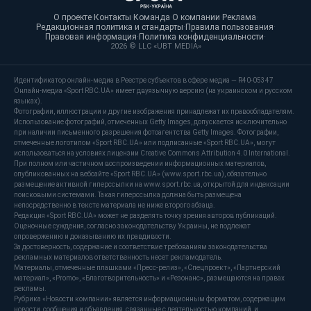
О проекте
·
Контакты
·
Команда
·
О компании
·
Реклама
·
Редакционная политика и стандарты
·
Правила пользования
·
Правовая информация
·
Политика конфиденциальности
·
2026 © LLC «UBT MEDIA»
Идентификатор онлайн-медиа в Реестре субъектов в сфере медиа — R40-05347
Онлайн-медиа «Sport RBC.UA» имеет двуязычную версию (на украинском и русском
языках).
Фотографии, иллюстрации и другие изображения принадлежат их правообладателям.
Использование фотографий, отмеченных Getty Images, допускается исключительно
при наличии письменного разрешения фотоагентства Getty Images. Фотографии,
отмеченные логотипом «Sport RBC.UA» или подписанные «Sport RBC.UA», могут
использоваться на условиях лицензии Creative Commons Attribution 4.0 International.
При полном или частичном воспроизведении информационных материалов,
опубликованных на вебсайте «Sport RBC.UA» (www.sport.rbc.ua), обязательно
размещение активной гиперссылки на www.sport.rbc.ua, открытой для индексации
поисковыми системами. Такая гиперссылка должна быть размещена
непосредственно в тексте материала не ниже второго абзаца.
Редакция «Sport RBC.UA» может не разделять точку зрения авторов публикаций.
Оценочные суждения, согласно законодательству Украины, не подлежат
опровержению и доказыванию их правдивости.
За достоверность, содержание и соответствие требованиям законодательства
рекламных материалов ответственность несет рекламодатель.
Материалы, отмеченные плашками «Пресс-релиз», «Спецпроект», «Партнерский
материал», «Promo», «Благотворительность» и «Резонанс», размещаются на правах
рекламы.
Рубрика «Новости компании» является информационным форматом, содержащим
новости, сообщения и объявления, связанные с деятельностью компаний, и