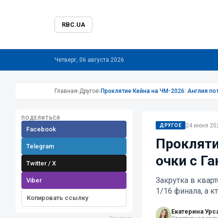
RBC.UA
Четверг, 06 августа 2026
Главная
›
Другое
›
Проклятие Кейна на ЧМ-2026: Англия пот
ПОДЕЛИТЬСЯ
24 июня 202
ДРУГОЕ
Facebook
Прокляти
Telegram
очки с Г
Twitter / X
Закрутка в квар
Viber
1/16 финала, а к
Копировать ссылку
Екатерина Урс