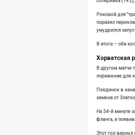
соперника (19:2
Роковой для "тр
поразил перекла
умудрился запус
В итоге – оба ко
Хорватская 
В другом матче 
поражение для к
Поединок в кана
замена от Златк
На 54-й минуте 
фланга, а появив
Этот гол вернул