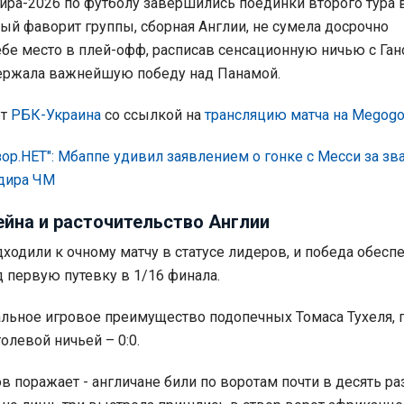
ира-2026 по футболу завершились поединки второго тура 
ный фаворит группы, сборная Англии, не сумела досрочно
ебе место в плей-офф, расписав сенсационную ничью с Гано
держала важнейшую победу над Панамой.
ет
РБК-Украина
со ссылкой на
трансляцию матча на Megog
ор.НЕТ": Мбаппе удивил заявлением о гонке с Месси за зв
дира ЧМ
ейна и расточительство Англии
дходили к очному матчу в статусе лидеров, и победа обесп
 первую путевку в 1/16 финала.
альное игровое преимущество подопечных Томаса Тухеля,
олевой ничьей – 0:0.
ов поражает - англичане били по воротам почти в десять р