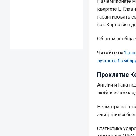
На чемпионате м
квартете L. Глав
гарантировать с
как Хорватия о
Об этом сообща
Читайте на
"Ценз
лучшего бомбар
Проклятие К
Англия и Гана по
любой из команд
Несмотря на тот
завершился безг
Статистика удар