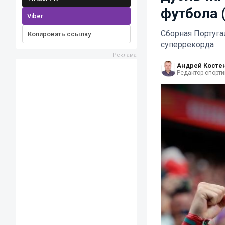
футбола 
Viber
Сборная Португа
Копировать ссылку
суперрекорда
Андрей Косте
Редактор спорти