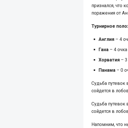
признался, что 
поражения от Анг
Турнирное полож
Англия
– 4 оч
Гана
– 4 очка 
Хорватия
– 3
Панама
– 0 о
Судьба путевок 
сойдется в лобов
Судьба путевок 
сойдется в лобо
Напомним, что н