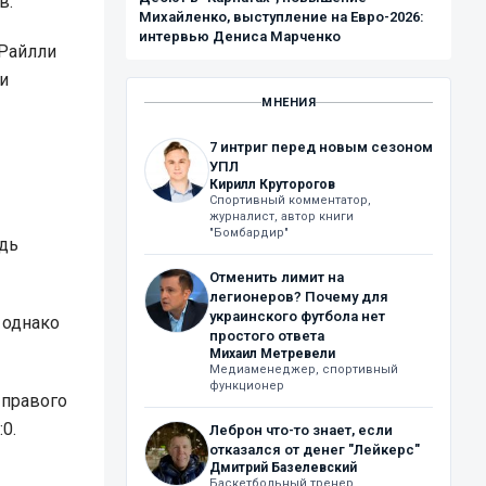
в.
Михайленко, выступление на Евро-2026:
интервью Дениса Марченко
'Райлли
и
МНЕНИЯ
7 интриг перед новым сезоном
УПЛ
Кирилл Круторогов
Спортивный комментатор,
журналист, автор книги
"Бомбардир"
едь
Отменить лимит на
легионеров? Почему для
украинского футбола нет
 однако
простого ответа
Михаил Метревели
Медиаменеджер, спортивный
функционер
 правого
0.
Леброн что-то знает, если
отказался от денег "Лейкерс"
Дмитрий Базелевский
Баскетбольный тренер,