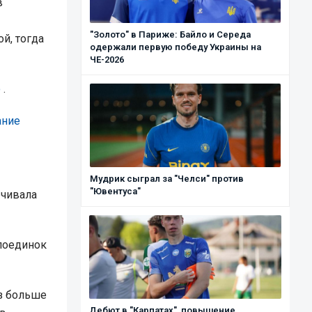
в
"Золото" в Париже: Байло и Середа
й, тогда
одержали первую победу Украины на
ЧЕ-2026
o
.
ание
Мудрик сыграл за "Челси" против
"Ювентуса"
ечивала
 поединок
аз больше
Дебют в "Карпатах", повышение