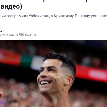
(видео)
лии разгромила Узбекистан, а Криштиану Роналду установ
нко
вного отдела РБК-Украина