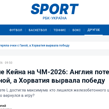
ДРУГОЕ
ФУТБОЛ
БАСКЕТБОЛ
ТЕННИС
БОКС
|
|
|
|
еряла очки с Ганой, а Хорватия вырвала победу
6 · 09:50
е Кейна на ЧМ-2026: Англия пот
аной, а Хорватия вырвала победу
тете L достигла максимума: кто лишился железобетонного 
то вернулся в игру?
атий