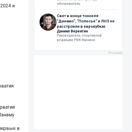
обозреватель
-2024 и
Свет в конце тоннеля:
"Динамо", "Полесье" и ЛНЗ не
расстроили в еврокубках
Даниил Вереитин
Руководитель спортивной
редакции РБК-Украина
рватия
.
орватия
Панаму.
первые в