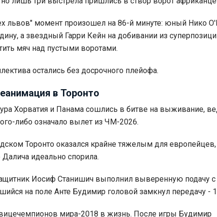
), но лишь три выстрела пришлись в створ ворот африканце
ех львов" момент произошел на 86-й минуте: юный Нико О
дину, а звездный Гарри Кейн на добивании из суперпозици
тить мяч над пустыми воротами.
ллектива остались без досрочного плейофа.
реанимация в Торонто
тура Хорватия и Панама сошлись в битве на выживание, в
ого-либо означало вылет из ЧМ-2026.
дском Торонто оказался крайне тяжелым для европейцев,
о Далича идеально спорила.
защитник Иосиф Станишич выполнил выверенную подачу с
шийся на поле Анте Будимир головой замкнул передачу - 1:
 вицечемпионов мира-2018 в жизнь. После игры Будимир