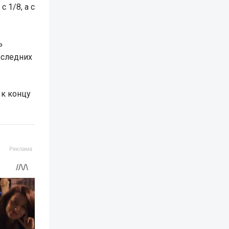
 1/8, а с
ь
оследних
к концу