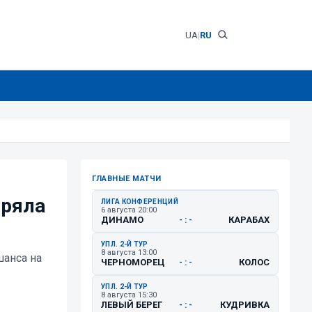
UA
|
RU
ГЛАВНЫЕ МАТЧИ
еряла
ЛИГА КОНФЕРЕНЦИЙ
6 августа 20:00
ДИНАМО
КАРАБАХ
- : -
УПЛ. 2-Й ТУР
8 августа 13:00
шанса на
ЧЕРНОМОРЕЦ
КОЛОС
- : -
УПЛ. 2-Й ТУР
8 августа 15:30
ЛЕВЫЙ БЕРЕГ
КУДРИВКА
- : -