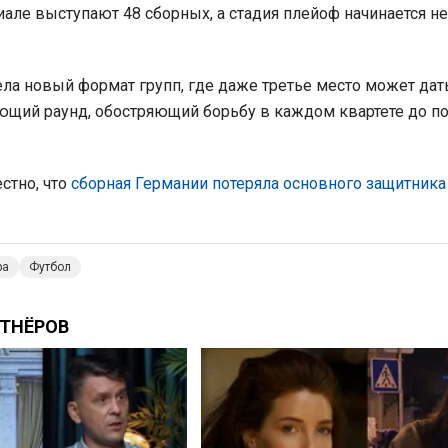
але выступают 48 сборных, а стадия плейоф начинается не с
а новый формат групп, где даже третье место может дат
ющий раунд, обостряющий борьбу в каждом квартете до п
стно, что
сборная Германии потеряла основного защитника
ра
Футбол